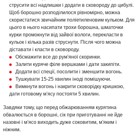
струсити всі надлишки і додати в сковороду до цибулі.
Щоб борошно розподілилося рівномірно, можна
скористатися звичайним поліетиленовим кульком. Для
цього в нього насипати трохи борошна, шматочки
курки промокнути від зайвої вологи, перекласти в
кульок і кілька разів струснути. Після чого можна
діставати і класти в сковороду.
Обсмажити все до рум'яної скоринки.
Залити куряче філе вершками і дати закипіти.
Додати всі спеції, посолити і зменшити вогонь.
Тушкувати 15-25 хвилин іноді помішуючи.
Вимкнути вогонь і накрити сковорідку кришкою,
дати готовому м'ясу постояти 5 хвилин.
Завдяки тому, що перед обжарюванням курятина
обвалюється в борошні, сік при приготуванні не йде
назовні і м'ясо виходить дуже соковитим, м'яким і
ніжним.