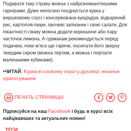
Подавати таку страву можна з найрізноманітнішими
гарнірами. Дуже непогано поєднується курка у
вершковому соусі і консервована кукурудза, відварений
рис, картопля-пюре, овочеві запіканки і свіжі салати. Для
пікантності смаку можна додати корнішони або пару
часточок лимона. А гурманам рекомендується перед
подачею, поки м'ясо ще гаряче, посипати його зверху
твердим сиром (можна тертим, а можна і порізати
маленькими кубиками).
•ЧИТАЙ:
Курка в соєвому соусі у духовці: нюанси
приготування
ПЕЧАТЬ СТРАНИЦЫ
Підписуйся на наш
Facebook
і будь в курсі всіх
найцікавіших та актуальних новин!
ТЕГИ