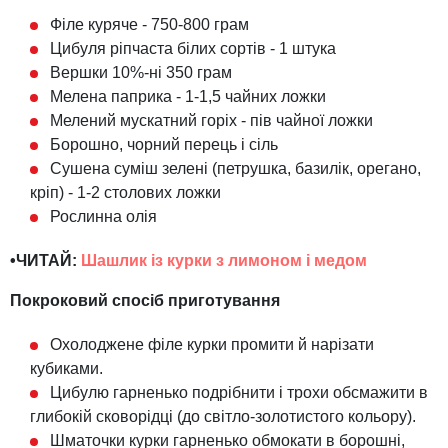
Філе куряче - 750-800 грам
Цибуля ріпчаста білих сортів - 1 штука
Вершки 10%-ні 350 грам
Мелена паприка - 1-1,5 чайних ложки
Мелений мускатний горіх - пів чайної ложки
Борошно, чорний перець і сіль
Сушена суміш зелені (петрушка, базилік, орегано,
кріп) - 1-2 столових ложки
Рослинна олія
•ЧИТАЙ:
Шашлик із курки з лимоном і медом
Покроковий спосіб приготування
Охолоджене філе курки промити й нарізати
кубиками.
Цибулю гарненько подрібнити і трохи обсмажити в
глибокій сковорідці (до світло-золотистого кольору).
Шматочки курки гарненько обмокати в борошні,