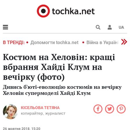
UA
країні 2022
В ТРЕНДІ:
Допомогти tochka.net
Війна в Україні 202
Костюм на Хеловін: кращі
вбрання Хайді Клум на
вечірку (фото)
Дивись б'юті-еволюцію костюмів на вечірку
Хеловін супермоделі Хайді Клум
КІСЕЛЬОВА ТЕТЯНА
копирайтер, журналист
26 жовтня 2018, 15:20