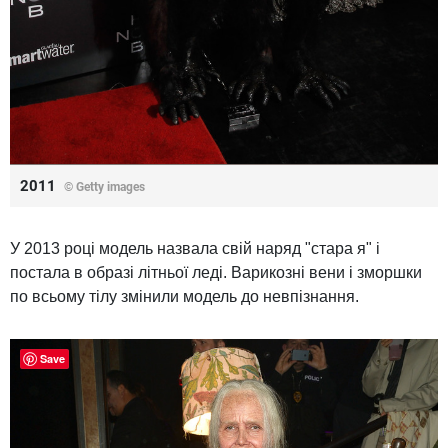
2011
© Getty images
У 2013 році модель назвала свій наряд "стара я" і
постала в образі літньої леді. Варикозні вени і зморшки
по всьому тілу змінили модель до невпізнання.
Save