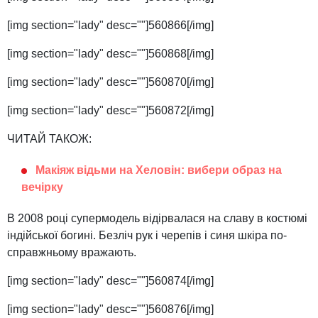
[img section="lady" desc=""]560866[/img]
[img section="lady" desc=""]560868[/img]
[img section="lady" desc=""]560870[/img]
[img section="lady" desc=""]560872[/img]
ЧИТАЙ ТАКОЖ:
Макіяж відьми на Хеловін: вибери образ на
вечірку
В 2008 році супермодель відірвалася на славу в костюмі
індійської богині. Безліч рук і черепів і синя шкіра по-
справжньому вражають.
[img section="lady" desc=""]560874[/img]
[img section="lady" desc=""]560876[/img]