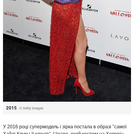
2015
© Getty images
У 2016 році супермодель і зірка постала в образі "самої
Хайді Клум і її клонів". Цікаво, який костюм на Хеловін