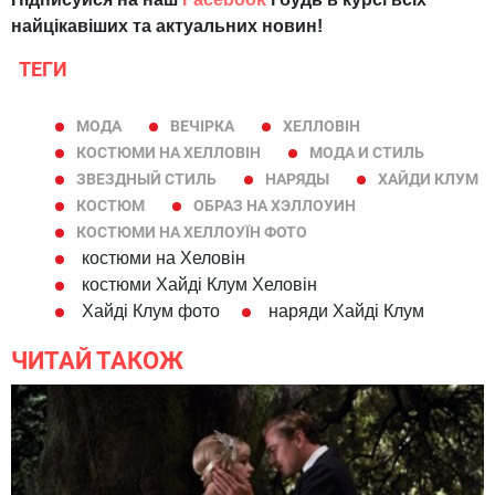
найцікавіших та актуальних новин!
ТЕГИ
МОДА
ВЕЧІРКА
ХЕЛЛОВІН
КОСТЮМИ НА ХЕЛЛОВІН
МОДА И СТИЛЬ
ЗВЕЗДНЫЙ СТИЛЬ
НАРЯДЫ
ХАЙДИ КЛУМ
КОСТЮМ
ОБРАЗ НА ХЭЛЛОУИН
КОСТЮМИ НА ХЕЛЛОУЇН ФОТО
костюми на Хеловін
костюми Хайді Клум Хеловін
Хайді Клум фото
наряди Хайді Клум
ЧИТАЙ ТАКОЖ