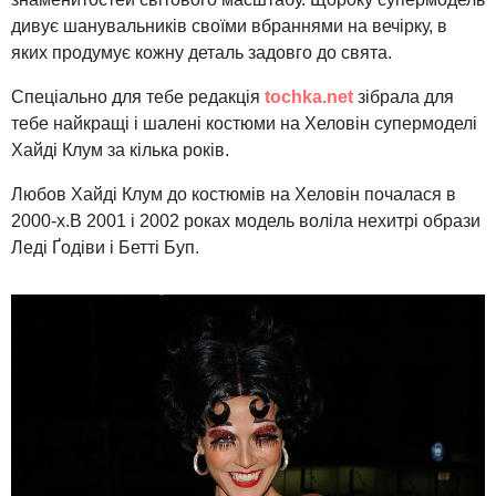
дивує шанувальників своїми вбраннями на вечірку, в
яких продумує кожну деталь задовго до свята.
Спеціально для тебе редакція
tochka.net
зібрала для
тебе найкращі і шалені костюми на Хеловін супермоделі
Хайді Клум за кілька років.
Любов Хайді Клум до
костюмів на Хеловін
почалася в
2000-х.В 2001 і 2002 роках модель воліла нехитрі образи
Леді Ґодіви і Бетті Буп.