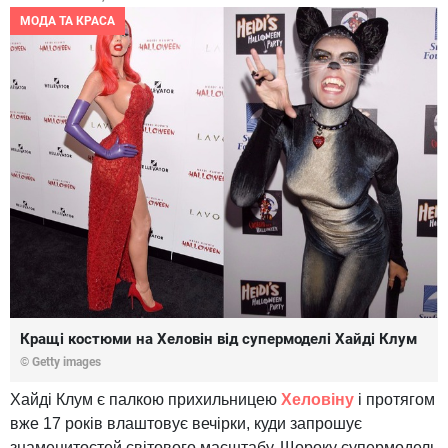
МОДА ТА КРАСА
Кращі костюми на Хеловін від супермоделі Хайді Клум
© Getty images
Хайді Клум є палкою прихильницею
Хеловіну
і протягом
вже 17 років влаштовує вечірки, куди запрошує
знаменитостей світового масштабу. Щороку супермодель