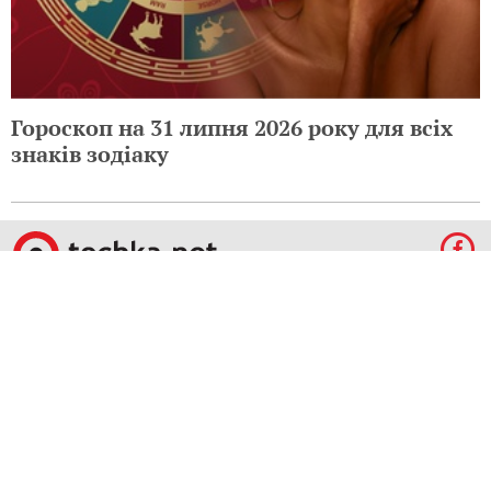
Гороскоп на 31 липня 2026 року для всіх
знаків зодіаку
© 2009-2024 КЕПРЕЙТ ПАРТНЕРС. Все права защищены.
Все права на материалы, опубликованные на данном ресурсе, принадлежат
КЕПРЕЙТ ПАРТНЕРС.
Какое-либо использование материалов без письменного разрешения
КЕПРЕЙТ ПАРТНЕРС запрещено.
При правомерном использовании материалов с данного ресурса, гиперссылка на
tochka.net обязательна.
По вопросам рекламы обращайтесь:
Отдел по работе с прямыми клиентами:
reklama@mediadim.com.ua
Тел: +38
(044) 207-33-05, +38 (044) 207-97-00
Отдел по работе с РА: Тел./факс: +38 044 207-97-07
Редакция: +38 044 207-97-00
Материалы, отмеченные знаками "Реклама", "Промо", публикуются на правах