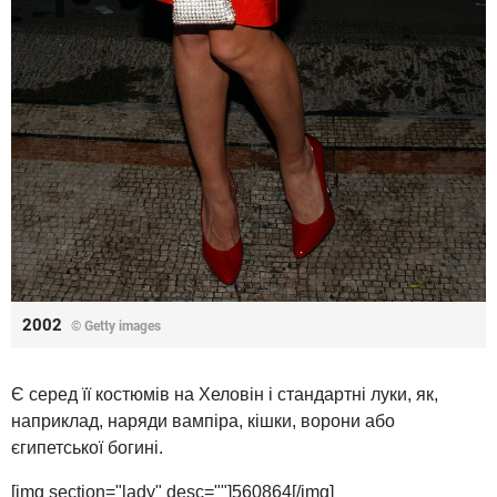
2002
© Getty images
Є серед її костюмів на Хеловін і стандартні луки, як,
наприклад, наряди вампіра, кішки, ворони або
єгипетської богині.
[img section="lady" desc=""]560864[/img]