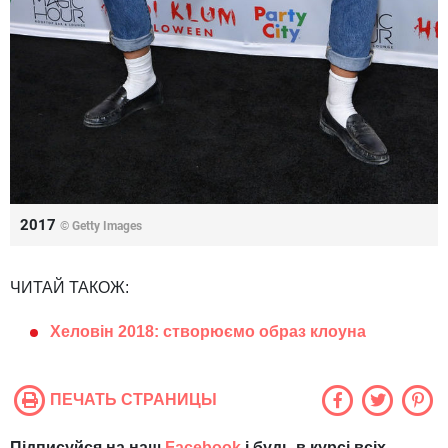
2017
© Getty Images
ЧИТАЙ ТАКОЖ:
Хеловін 2018: створюємо образ клоуна
ПЕЧАТЬ СТРАНИЦЫ
Підписуйся на наш
Facebook
і будь в курсі всіх