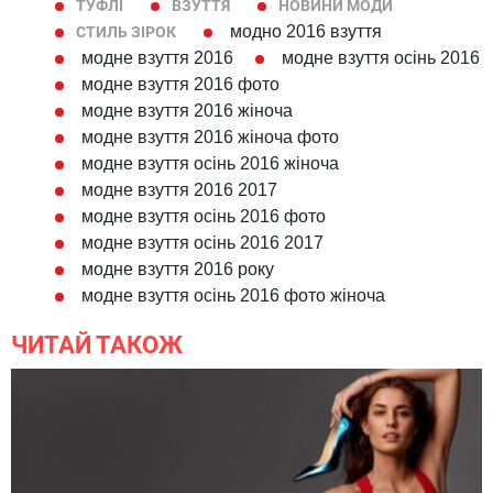
Модне взуття 2016: з чим Кейт Міддлтон носить бежеві
човники
ПЕЧАТЬ СТРАНИЦЫ