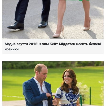
Модне взуття 2016: з чим Кейт Міддлтон носить бежеві
човники