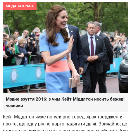
МОДА ТА КРАСА
Модне взуття 2016: з чим Кейт Міддлтон носить бежеві
човники
Кейт Міддлтон чуже популярне серед зірок твердження
про те, що одну річ не варто надягати двічі. Звичайно, це
стосується виходів у світ, а не повсякденних образів. Але