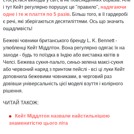
і тут Кейт регулярно порушує це "правило",
надягаючи
одне і те ж плаття по 5 разів
. Більш того, в її гардеробі
є речі, які зберігаються десятиліттями. Ось що значить
ощадливість!
Бежеві човники британського бренду L. K. Bennett -
улюбленці Кейт Міддлтон. Вона регулярно одягає їх на
заходи - будь то поїздка в Індію або виставка квітів в
Челсі. Бежева сукня-пальто, синьо-зелена максі-сукня
або червоний наряд з принтом пейслі - всі ці луки Кейт
доповнила бежевими човниками, в черговий раз
довівши універсальність цієї моделі взуття і колірного
рішення.
ЧИТАЙ ТАКОЖ:
Кейт Міддлтон назвали найстильнішою
знаменитістю цього літа