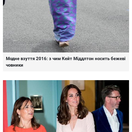
Модне взуття 2016: з чим Кейт Міддлтон носить бежеві
човники