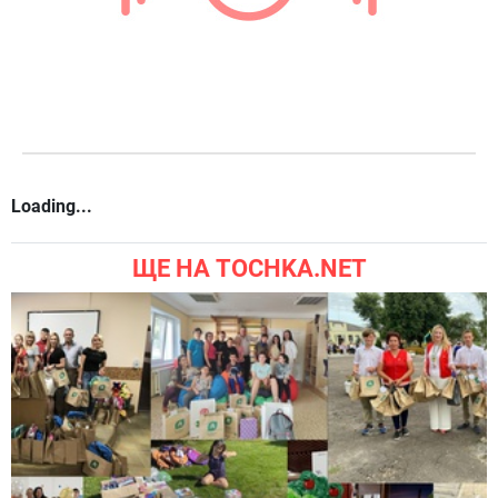
Вагітна Блейк Лайвлі змінила чотири
образи за один день
Коментарі
символів
999
Ви можете коментувати через
Додати коментар
акаунт у соціальних мережах: