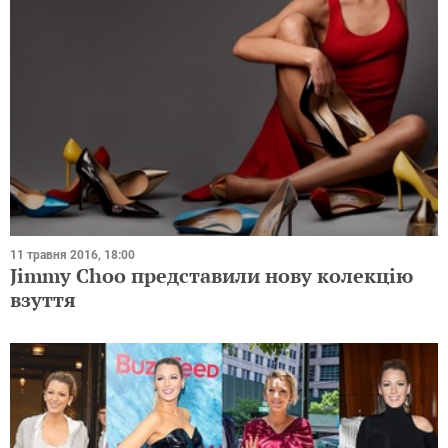
Підписуйся на наш
Facebook
і будь в курсі всіх
найцікавіших та актуальних новин!
ТЕГИ
КЕЙТ МІДДЛТОН
МОДА И СТИЛЬ
СТИЛЬ
ТУФЛІ
ВЗУТТЯ
НОВИНИ МОДИ
модно 2016 взуття
СТИЛЬ ЗІРОК
модне взуття 2016
модне взуття осінь 2016
модне взуття 2016 фото
модне взуття 2016 жіноча
модне взуття 2016 жіноча фото
модне взуття осінь 2016 жіноча
модне взуття 2016 2017
модне взуття осінь 2016 фото
модне взуття осінь 2016 2017
модне взуття 2016 року
модне взуття осінь 2016 фото жіноча