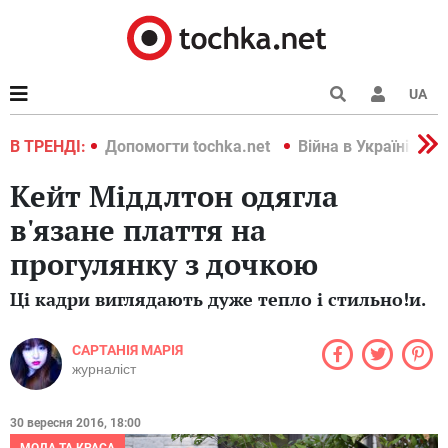
UA
країні 2022
В ТРЕНДІ:
Допомогти tochka.net
Війна в Україні 202
Кейт Міддлтон одягла
в'язане плаття на
прогулянку з дочкою
Ці кадри виглядають дуже тепло і стильно!и.
САРТАНІЯ МАРІЯ
журналіст
30 вересня 2016, 18:00