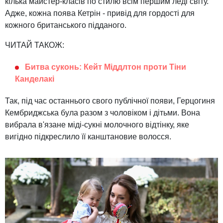
кілька майстер-класів по стилю всім першим леді світу.
Адже, кожна поява Кетрін - привід для гордості для
кожного британського підданого.
ЧИТАЙ ТАКОЖ:
Битва суконь: Кейт Міддлтон проти Тіни
Канделакі
Так, під час останнього свого публічної появи, Герцогиня
Кембриджська була разом з чоловіком і дітьми. Вона
вибрала в'язане міді-сукні молочного відтінку, яке
вигідно підкреслило її канштановие волосся.