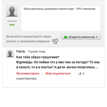
символів
999
Ви можете коментувати через
Додати коментар
акаунт у соціальних мережах:
Гость
9 років
тому
Как тебе образ герцогини?
Відповідь:
Не пойму что у них там за погода? То она
в пальто, то в в платье? А дети -вечно полуголые....
Прокоментувати
Мені подобається
(
2
користувачам
)