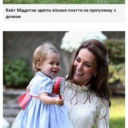
Кейт Міддлтон одягла в'язане плаття на прогулянку з
дочкою