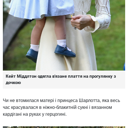
Кейт Міддлтон одягла в'язане плаття на прогулянку з
дочкою
Чи не втомилася матері і принцеса Шарлотта, яка весь
час красувалася в ніжно-блакитній сукні і вязанном
кардігані на руках у герцогині.