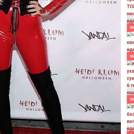
S
S
S