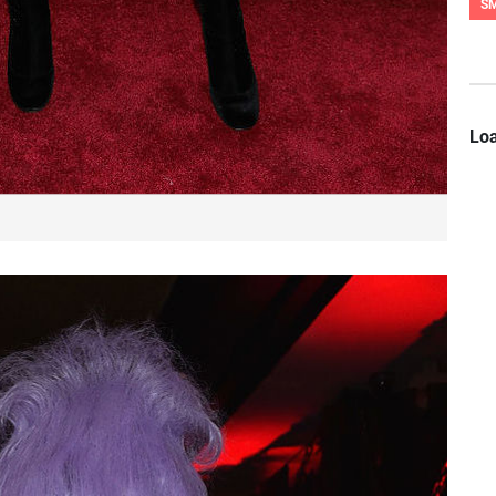
S
Loa