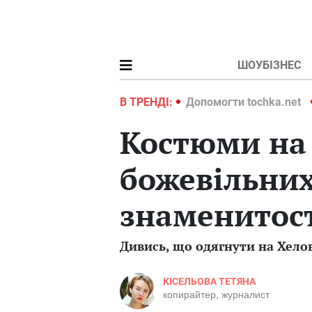
ШОУБІЗНЕС
ochka.net
Війна в Україні 2022
В ТРЕНДІ:
Допомогти tochka.net
Костюми на 
божевільни
знаменитос
Дивись, що одягнути на Хелов
КІСЕЛЬОВА ТЕТЯНА
копирайтер, журналист