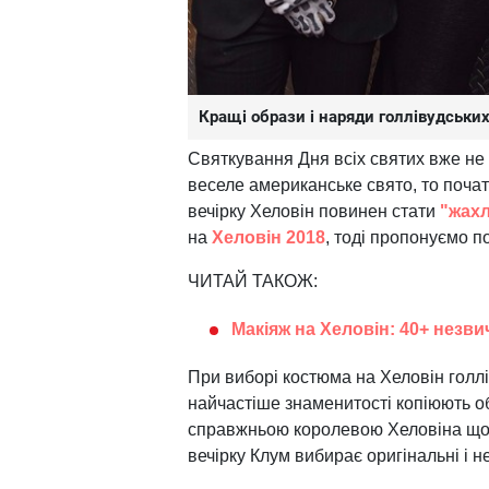
Кращі образи і наряди голлівудських
Святкування Дня всіх святих вже не 
веселе американське свято, то поча
вечірку Хеловін повинен стати
"жах
на
Хеловін 2018
, тоді пропонуємо по
ЧИТАЙ ТАКОЖ:
Макіяж на Хеловін: 40+ незви
При виборі костюма на Хеловін голлів
найчастіше знаменитості копіюють об
справжньою королевою Хеловіна щор
вечірку Клум вибирає оригінальні і н