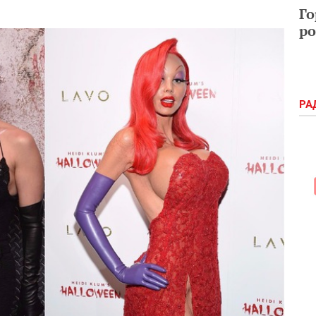
Го
ро
РА