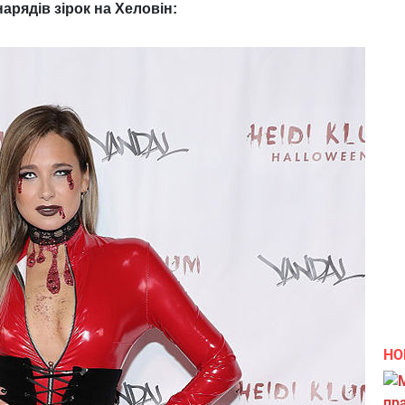
нарядів зірок на Хеловін:
НО