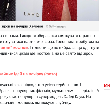
 зірок на вечірці Хеловін
© Getty images
за горами. І якщо ти збираєшся святкувати страшно-
ти готуватися варто вже зараз. Головним атрибутом на
ливий" костюм
. І якщо ти ще не вибрала, що одягнути
дивитися цікаві ідеї костюмів на це свято від зірок.
чайних ідей на вечірку (фото)
удські зірки підходять з усією серйозністю. І
МИ
рази з популярних фільмів, мультфільмів і серіалів. А
оку стає популярна супермодель Хайді Клум. На
езвичайні костюми, які шокують публіку.