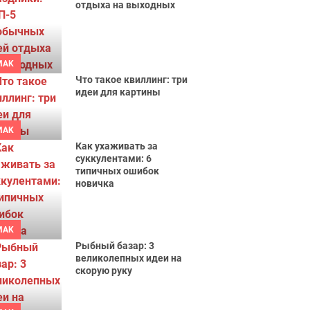
отдыха на выходных
MAK
Что такое квиллинг: три
идеи для картины
MAK
Как ухаживать за
суккулентами: 6
типичных ошибок
новичка
MAK
Рыбный базар: 3
великолепных идеи на
скорую руку