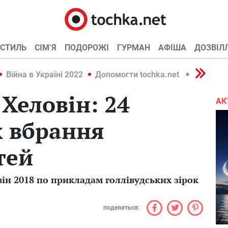
СТИЛЬ
СІМ’Я
ПОДОРОЖІ
ГУРМАН
АФІША
ДОЗВІЛ
Війна в Україні 2022
Допомогти tochka.net
Війна в У
Хеловін: 24
АК
х вбрання
тей
ін 2018 по прикладам голлівудських зірок
поделиться: