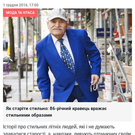
1 грудня 2016, 17:00
МОДА ТА КРАСА
Як старіти стильно: 86-річний кравець вражає
стильними образами
Історії про стильних літніх людей, які і не думають
здаватися старості, а, навпаки, дивують оточуючих своїм