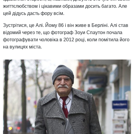
життєлюбством і цікавими образами досить багато. Але
цей дідусь дасть фору всім.
Зустрітися, це Алі. Йому 86 і він живе в Берліні. Алі став
відомий через те, що фотограф Зоуи Спаутон почала
фотографувати чоловіка в 2012 році, коли помітила його
на вулицях міста.