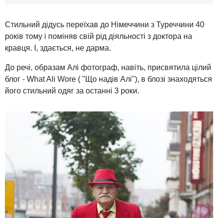
Стильний дідусь переїхав до Німеччини з Туреччини 40
років тому і поміняв свій рід діяльності з доктора на
кравця. І, здається, не дарма.
До речі, образам Алі фотограф, навіть, присвятила цілий
блог - What Ali Wore ( "Що надів Алі"), в блозі знаходяться
його стильний одяг за останні 3 роки.