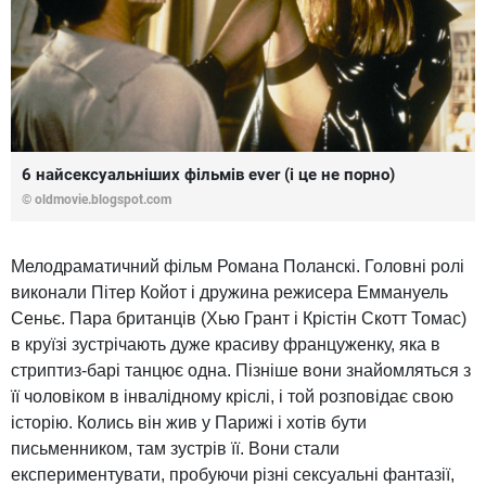
6 найсексуальніших фільмів ever (і це не порно)
© oldmovie.blogspot.com
Мелодраматичний фільм Романа Поланскі. Головні ролі
виконали Пітер Койот і дружина режисера Еммануель
Сеньє. Пара британців (Хью Грант і Крістін Скотт Томас)
в круїзі зустрічають дуже красиву француженку, яка в
стриптиз-барі танцює одна. Пізніше вони знайомляться з
її чоловіком в інвалідному кріслі, і той розповідає свою
історію. Колись він жив у Парижі і хотів бути
письменником, там зустрів її. Вони стали
експериментувати, пробуючи різні сексуальні фантазії,