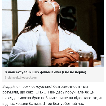
8 найсексуальніших фільмів ever (і це не порно)
© oldmovie.blogspot.com
Згадай юні роки сексуальної безграмотності - ми
розуміли, що секс ІСНУЄ, і він десь поруч, але як це
виглядає можна було побачити лише на відеокасетах, які
від нас ховали батьки. В той безтурботний час