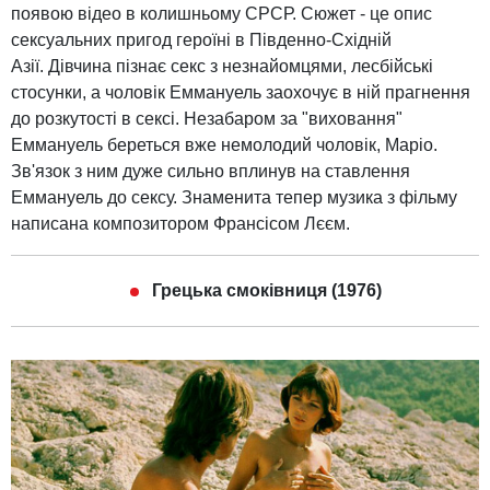
появою відео в колишньому СРСР. Сюжет - це опис
сексуальних пригод героїні в Південно-Східній
Азії. Дівчина пізнає секс з незнайомцями, лесбійські
стосунки, а чоловік Еммануель заохочує в ній прагнення
до розкутості в сексі. Незабаром за "виховання"
Еммануель береться вже немолодий чоловік, Маріо.
Зв'язок з ним дуже сильно вплинув на ставлення
Еммануель до сексу. Знаменита тепер музика з фільму
написана композитором Франсісом Лєєм.
Грецька смоківниця (1976)