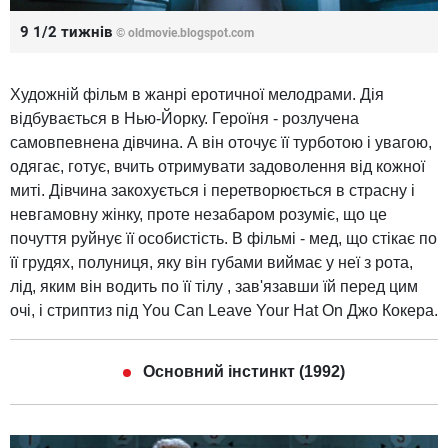
9 1/2 тижнів
© oldmovie.blogspot.com
Художній фільм в жанрі еротичної мелодрами. Дія
відбувається в Нью-Йорку. Героїня - розлучена
самовпевнена дівчина. А він оточує її турботою і увагою,
одягає, готує, вчить отримувати задоволення від кожної
миті. Дівчина закохується і перетворюється в страсну і
невгамовну жінку, проте незабаром розуміє, що це
почуття руйнує її особистість. В фільмі - мед, що стікає по
її грудях, полуниця, яку він губами виймає у неї з рота,
лід, яким він водить по її тілу , зав'язавши їй перед цим
очі, і стриптиз під You Can Leave Your Hat On Джо Кокера.
Основний інстинкт (1992)