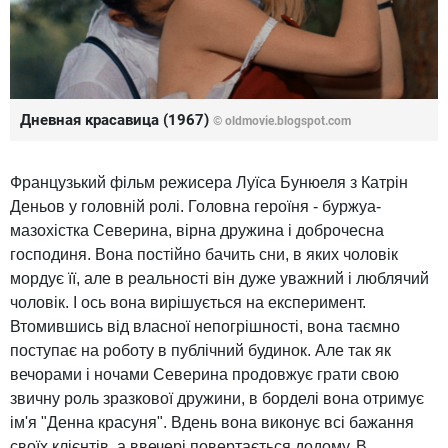
Дневная красавица (1967)
© oldmovie.blogspot.com
Французький фільм режисера Луїса Бунюеля з Катрін
Деньов у головній ролі. Головна героїня - буржуа-
мазохістка Северина, вірна дружина і доброчесна
господиня. Вона постійно бачить сни, в яких чоловік
мордує її, але в реальності він дуже уважний і люблячий
чоловік. І ось вона вирішується на експеримент.
Втомившись від власної непогрішності, вона таємно
поступає на роботу в публічний будинок. Але так як
вечорами і ночами Северина продовжує грати свою
звичну роль зразкової дружини, в борделі вона отримує
ім'я "Денна красуня". Вдень вона виконує всі бажання
своїх клієнтів, а ввечері повертається додому. В