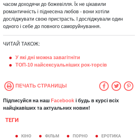
часом доходячи до божевілля. Їх не цікавили
романтичність і піднесена любов - вони хотіли
досліджувати свою пристрасть. І досліджували один
одного і себе до повного саморуйнування.
ЧИТАЙ ТАКОЖ:
У які дні можна завагітніти
ТОП-10 найсексуальніших рок-торсів
ПЕЧАТЬ СТРАНИЦЫ
Підписуйся на наш
Facebook
і будь в курсі всіх
найцікавіших та актуальних новин!
ТЕГИ
КІНО
ФІЛЬМ
ПОРНО
ЕРОТИКА