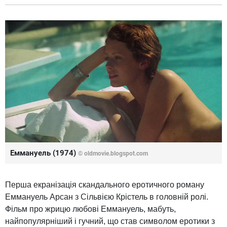
Еммануель (1974)
© oldmovie.blogspot.com
Перша екранізація скандального еротичного роману
Еммануель Арсан з Сільвією Крістель в головній ролі.
Фільм про жрицю любові Еммануель, мабуть,
найпопулярніший і гучний, що став символом еротики з