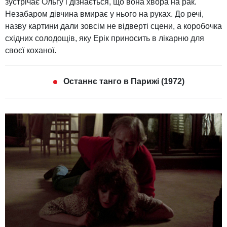
зустрічає Ольгу і дізнається, що вона хвора на рак.
Незабаром дівчина вмирає у нього на руках. До речі,
назву картини дали зовсім не відверті сцени, а коробочка
східних солодощів, яку Ерік приносить в лікарню для
своєї коханої.
Останнє танго в Парижі (1972)