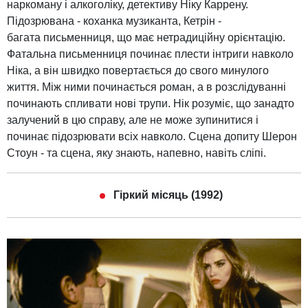
наркоману і алкоголіку, детективу Ніку Каррену.
Підозрювана - коханка музиканта, Кетрін -
багата письменниця, що має нетрадиційну орієнтацію.
Фатальна письменниця починає плести інтриги навколо
Ніка, а він швидко повертається до свого минулого
життя. Між ними починається роман, а в розслідуванні
починають спливати нові трупи. Нік розуміє, що занадто
залучений в цю справу, але не може зупинитися і
починає підозрювати всіх навколо. Сцена допиту Шерон
Стоун - та сцена, яку знають, напевно, навіть сліпі.
Гіркий місяць (1992)