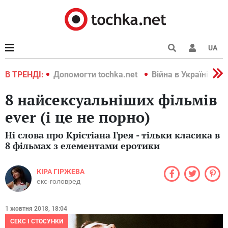
UA
країні 2022
В ТРЕНДІ:
Допомогти tochka.net
Війна в Україні 202
8 найсексуальніших фільмів
ever (і це не порно)
Ні слова про Крістіана Грея - тільки класика в
8 фільмах з елементами еротики
КІРА ГІРЖЕВА
екс-головред
1 жовтня 2018, 18:04
СЕКС І СТОСУНКИ