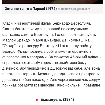
Останнє танго в Парижі (1972)
© oldmovie.blogspot.com
Класичний еротичний фільм Бернардо Бертолуччі.
Сюжет багато в чому заснований на сексуальних
фантазіях самого Бертолуччі. Головні ролі виконують
Марлон Брандо і Марія Шнайдер. Дві номінації на
"Оскар": за режисуру Бертолуччі і акторську роботу
Брандо. Фільм поєднує в собі елементи еротичної і
філософської мелодрами. За сюжетом 45-річний вдівець
справляється зі своїм горем з незнайомою йому
дівчиною, яку періодично відштовхує від себе, але вона
вперто все терпить. Коханці доводять свою пристрасть
до самих глибин насолоди. Але через деякий час соціум
починає роз'їдати їх відносини. Кіно - сильне. І правдиве.
Еммануель (1974)