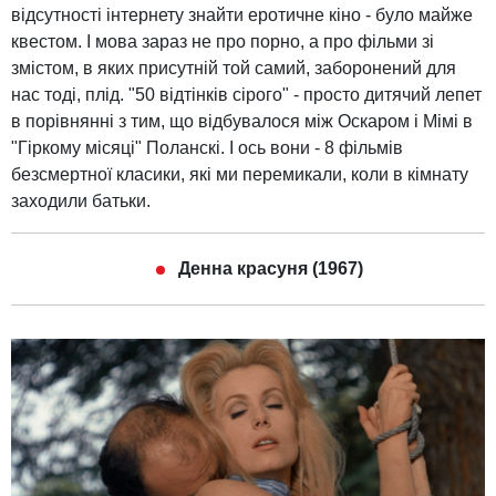
відсутності інтернету знайти еротичне кіно - було майже
квестом. І мова зараз не про порно, а про фільми зі
змістом, в яких присутній той самий, заборонений для
нас тоді, плід. "50 відтінків сірого" - просто дитячий лепет
в порівнянні з тим, що відбувалося між Оскаром і Мімі в
"Гіркому місяці" Поланскі. І ось вони - 8 фільмів
безсмертної класики, які ми перемикали, коли в кімнату
заходили батьки.
Денна красуня (1967)