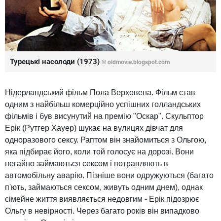
Турецькі насолоди (1973)
© oldmovie.blogspot.com
Нідерландський фільм Пола Верховена. Фільм став
одним з найбільш комерційно успішних голландських
фільмів і був висунутий на премію "Оскар". Скульптор
Ерік (Рутгер Хауер) шукає на вулицях дівчат для
одноразового сексу. Раптом він знайомиться з Ольгою,
яка підбирає його, коли той голосує на дорозі. Вони
негайно займаються сексом і потрапляють в
автомобільну аварію. Пізніше вони одружуються (багато
п'ють, займаються сексом, живуть одним днем), однак
сімейне життя виявляється недовгим - Ерік підозрює
Ольгу в невірності. Через багато років він випадково