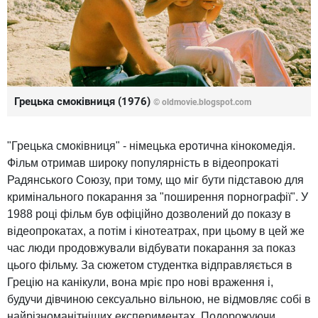
Грецька смоківниця (1976)
© oldmovie.blogspot.com
"Грецька смоківниця" - німецька еротична кінокомедія.
Фільм отримав широку популярність в відеопрокаті
Радянського Союзу, при тому, що міг бути підставою для
кримінального покарання за "поширення порнографії". У
1988 році фільм був офіційно дозволений до показу в
відеопрокатах, а потім і кінотеатрах, при цьому в цей же
час люди продовжували відбувати покарання за показ
цього фільму. За сюжетом студентка відправляється в
Грецію на канікули, вона мріє про нові враження і,
будучи дівчиною сексуально вільною, не відмовляє собі в
найрізноманітніших експериментах. Подорожуючи