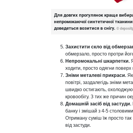
Для довгих прогулянок краще вибират
непромокаючої синтетичної тканини.
доведеться возитися в снігу.
© deposit
Захистити скло від обмерза
обмерзало, просто протри йог
Непромокальні шкарпетки.
Я
ходити, просто одягни поверх 
Зніми металеві прикраси.
Як
повітрі, заздалегідь зніми мет
швидко остигають, охолоджую
кровообігу. З тих же причин ок
Домашній засіб від застуди.
банку і змішай з 4-5 столовим
Отриману суміш їж просто так 
від застуди.