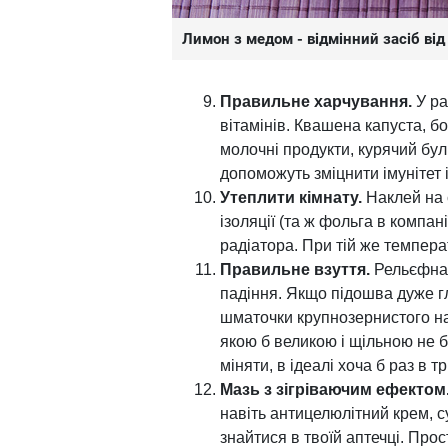
Лимон з медом - відмінний засіб ві
Правильне харчування.
У ра
вітамінів. Квашена капуста, бо
молочні продукти, курячий бу
допоможуть зміцнити імунітет і
Утеплити кімнату.
Наклей на 
ізоляції (та ж фольга в компан
радіатора. При тій же темпера
Правильне взуття.
Рельєфна п
падіння. Якщо підошва дуже гл
шматочки крупнозернистого на
якою б великою і щільною не б
міняти, в ідеалі хоча б раз в т
Мазь з зігріваючим ефектом
навіть антицелюлітний крем, с
знайтися в твоїй аптечці. Прос