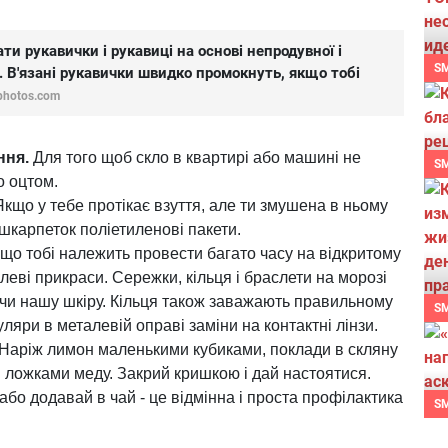
и рукавички і рукавиці на основі непродувної і
S
 В'язані рукавички швидко промокнуть, якщо тобі
photos.com
ння.
Для того щоб скло в квартирі або машині не
S
о оцтом.
кщо у тебе протікає взуття, але ти змушена в ньому
шкарпеток поліетиленові пакети.
що тобі належить провести багато часу на відкритому
алеві прикраси. Сережки, кільця і браслети на морозі
чи нашу шкіру. Кільця також заважають правильному
S
уляри в металевій оправі заміни на контактні лінзи.
Наріж лимон маленькими кубиками, поклади в скляну
и ложками меду. Закрий кришкою і дай настоятися.
або додавай в чай - це відмінна і проста профілактика
S