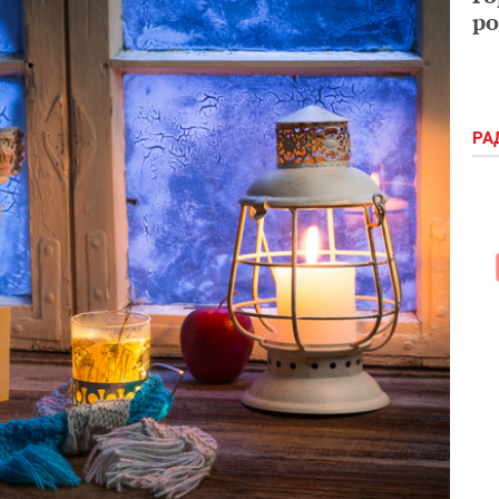
ро
РА