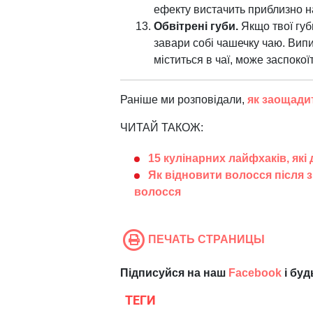
ефекту вистачить приблизно на
Обвітрені губи.
Якщо твої губ
завари собі чашечку чаю. Випий
міститься в чаї, може заспокої
Раніше ми розповідали,
як заощади
ЧИТАЙ ТАКОЖ:
15 кулінарних лайфхаків, які
Як відновити волосся після 
волосся
ПЕЧАТЬ СТРАНИЦЫ
Підписуйся на наш
Facebook
і буд
ТЕГИ