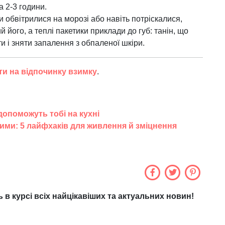
 2-3 години.
и обвітрилися на морозі або навіть потріскалися,
 його, а теплі пакетики приклади до губ: танін, що
ти і зняти запалення з обпаленої шкіри.
ти на відпочинку взимку
.
 допоможуть тобі на кухні
зими: 5 лайфхаків для живлення й зміцнення
ь в курсі всіх найцікавіших та актуальних новин!