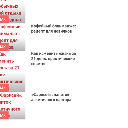
MAK
Кофейный бланманже:
рецепт для новичков
MAK
Как изменить жизнь за
21 день: практические
советы
MAK
«Фарисей»: напиток
аскетичного пастора
MAK