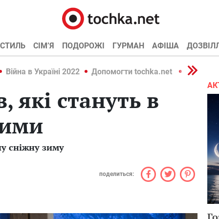
СТИЛЬ
СІМ’Я
ПОДОРОЖІ
ГУРМАН
АФІША
ДОЗВІЛ
Війна в Україні 2022
Допомогти tochka.net
Війна в У
АК
, які стануть в
зими
ну сніжну зиму
поделиться:
Го