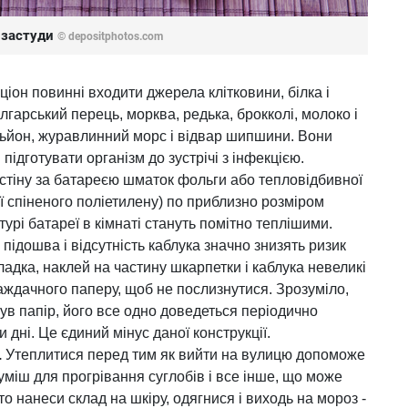
д застуди
© depositphotos.com
ціон повинні входити джерела клітковини, білка і
лгарський перець, морква, редька, брокколі, молоко і
льйон, журавлинний морс і відвар шипшини. Вони
 підготувати організм до зустрічі з інфекцією.
стіну за батареєю шматок фольги або тепловідбивної
ії спіненого поліетилену) по приблизно розміром
турі батареї в кімнаті стануть помітно теплішими.
ідошва і відсутність каблука значно знизять ризик
адка, наклей на частину шкарпетки і каблука невеликі
ждачного паперу, щоб не послизнутися. Зрозуміло,
ув папір, його все одно доведеться періодично
ри дні. Це єдиний мінус даної конструкції.
.
Утеплитися перед тим як вийти на вулицю допоможе
уміш для прогрівання суглобів і все інше, що може
то нанеси склад на шкіру, одягнися і виходь на мороз -