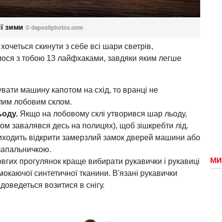
ієї зими
© depositphotos.com
очеться скинути з себе всі шари светрів,
имося з тобою 13 лайфхаками, завдяки яким легше
ати машину капотом на схід, то вранці не
лим лобовим склом.
ьоду.
Якщо на лобовому склі утворився шар льоду,
ом завалявся десь на полицях), щоб зішкребти лід.
ходить відкрити замерзлий замок дверей машини або
 запальничкою.
МИ
вгих прогулянок краще вибирати рукавички і рукавиці
мокаючої синтетичної тканини. В'язані рукавички
доведеться возитися в снігу.