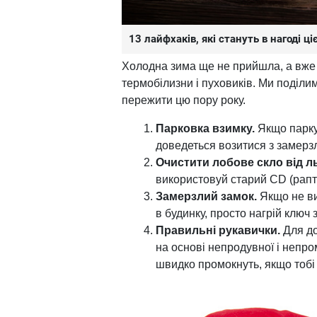
13 лайфхаків, які стануть в нагоді ц
Холодна зима ще не прийшла, а вже х
термобілизни і пуховиків. Ми поділ
пережити цю пору року.
Парковка взимку.
Якщо паркув
доведеться возитися з замерз
Очистити лобове скло від л
використовуй старий CD (рапт
Замерзлий замок.
Якщо не ви
в будинку, просто нагрій ключ
Правильні рукавички.
Для до
на основі непродувної і непро
швидко промокнуть, якщо тобі 