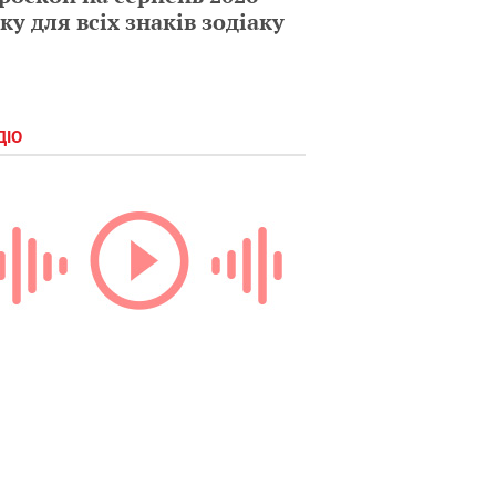
ку для всіх знаків зодіаку
ДІО