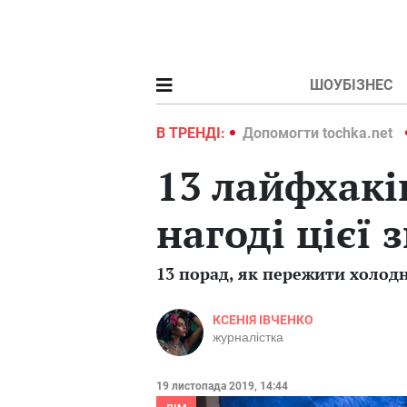
ШОУБІЗНЕС
ochka.net
Війна в Україні 2022
В ТРЕНДІ:
Допомогти tochka.net
13 лайфхаків
нагоді цієї 
13 порад, як пережити холод
КСЕНІЯ ІВЧЕНКО
журналістка
19 листопада 2019, 14:44