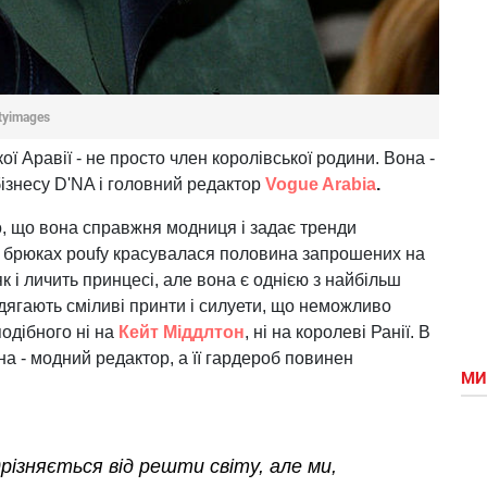
tyimages
ої Аравії - не просто член королівської родини. Вона -
бізнесу D'NA і головний редактор
Vogue Arabia
.
, що вона справжня модниця і задає тренди
х брюках poufy красувалася половина запрошених на
як і личить принцесі, але вона є однією з найбільш
адягають сміливі принти і силуети, що неможливо
подібного ні на
Кейт Міддлтон
, ні на королеві Ранії. В
на - модний редактор, а її гардероб повинен
МИ
дрізняється від решти світу, але ми,