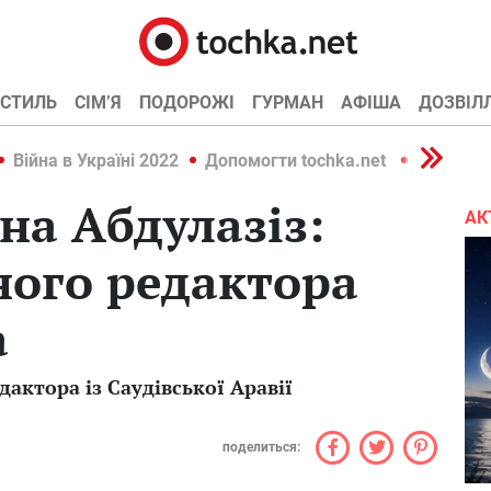
СТИЛЬ
СІМ’Я
ПОДОРОЖІ
ГУРМАН
АФІША
ДОЗВІЛ
Війна в Україні 2022
Допомогти tochka.net
Війна в У
на Абдулазіз:
АК
ного редактора
a
актора із Саудівської Аравії
поделиться: