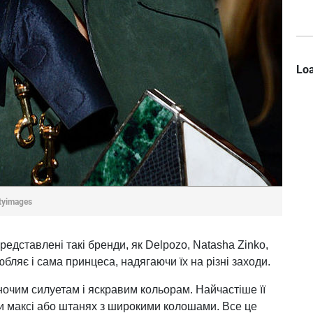
Loa
tyimages
представлені такі бренди, як Delpozo, Natasha Zinko,
любляє і сама принцеса, надягаючи їх на різні заходи.
ночим силуетам і яскравим кольорам. Найчастіше її
и максі або штанях з широкими колошами. Все це