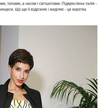
ми, топами, а часом і світшотами. Підкреслена талія -
инцеси. Що ще її відрізняє і виділяє - це коротка