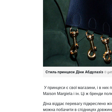
Стиль принцеси Діни Абдулазіз
© get
У принцеси є свої магазини, і в них 
Maison Margiela і ін. Ці ж бренди по
Діна віддає перевагу підкреслено жі
можна побачити в спідницях довжин