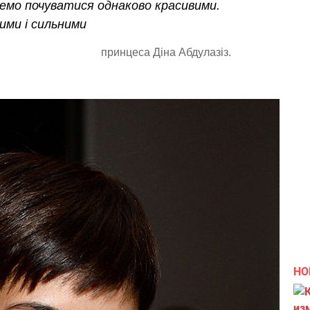
хочемо почуватися однаково красивими.
ими і сильними
принцеса Діна Абдулазіз.
НО