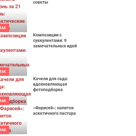
советы
MAK
Композиции с
суккулентами: 9
замечательных идей
MAK
Качели для сада:
вдохновляющая
фотоподборка
MAK
«Фарисей»: напиток
аскетичного пастора
MAK