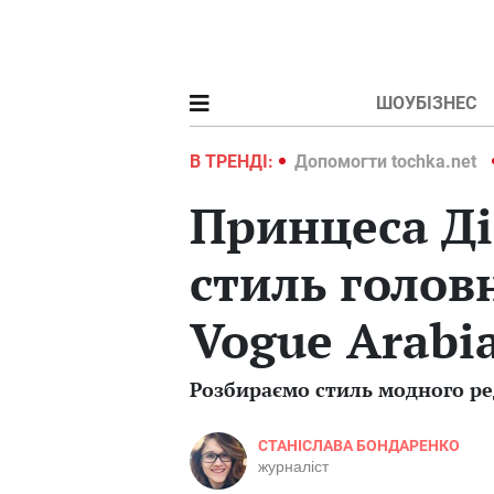
ШОУБІЗНЕС
ochka.net
Війна в Україні 2022
В ТРЕНДІ:
Допомогти tochka.net
Принцеса Ді
стиль голов
Vogue Arabi
Розбираємо стиль модного ред
СТАНІСЛАВА БОНДАРЕНКО
журналіст