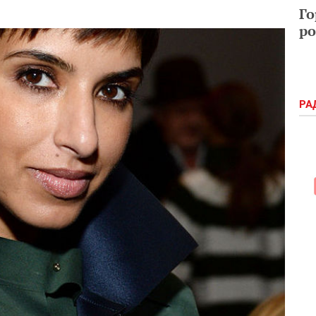
Го
ро
РА