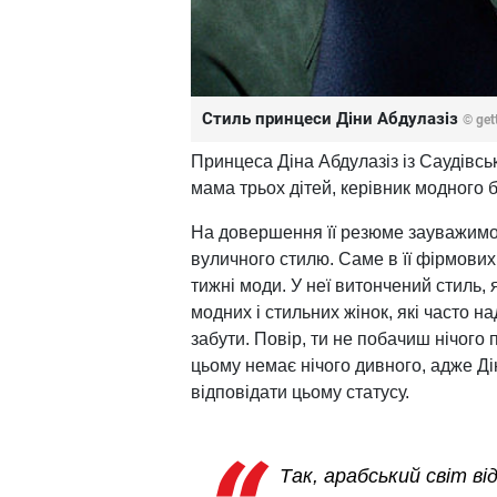
Стиль принцеси Діни Абдулазіз
© get
Принцеса Діна Абдулазіз із Саудівськ
мама трьох дітей, керівник модного 
На довершення її резюме зауважимо
вуличного стилю. Саме в її фірмови
тижні моди. У неї витончений стиль, 
модних і стильних жінок, які часто н
забути. Повір, ти не побачиш нічого 
цьому немає нічого дивного, адже Ді
відповідати цьому статусу.
Так, арабський світ ві