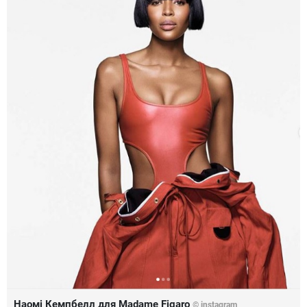
Наомі Кемпбелл для Madame Figaro
©
instagram