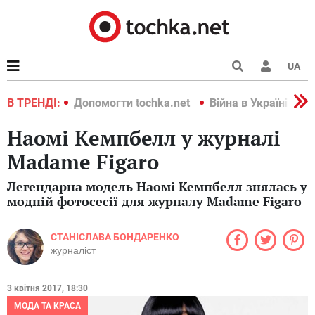
UA
країні 2022
В ТРЕНДІ:
Допомогти tochka.net
Війна в Україні 202
Наомі Кемпбелл у журналі
Madame Figaro
Легендарна модель Наомі Кемпбелл знялась у
модній фотосесії для журналу Madame Figaro
СТАНІСЛАВА БОНДАРЕНКО
журналіст
3 квітня 2017, 18:30
МОДА ТА КРАСА