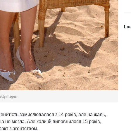
Loa
ettyimages
енитість замислювалася з 14 років, але на жаль,
на не могла. Але коли їй виповнилося 15 років,
ракт з агентством.