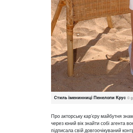
Стиль іменинниці Пенелопи Крус
© g
Про акторську кар'єру майбутня знам
через юний вік знайти собі агента во
підписала свій довгоочікуваний конт