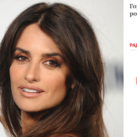
Го
ро
РА