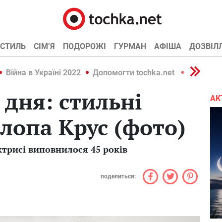
СТИЛЬ
СІМ’Я
ПОДОРОЖІ
ГУРМАН
АФІША
ДОЗВІЛ
Війна в Україні 2022
Допомогти tochka.net
Війна в У
дня: стильні
АК
лопа Крус (фото)
актрисі виповнилося 45 років
поделиться: