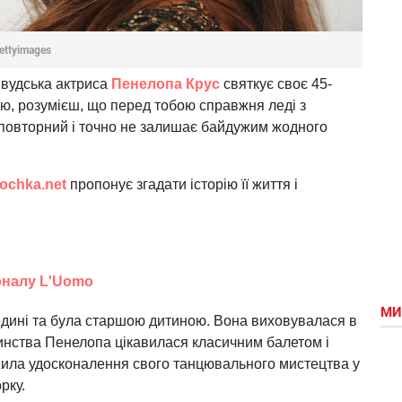
ettyimages
лівудська актриса
Пенелопа Крус
святкує своє 45-
ню, розумієш, що перед тобою справжня леді з
неповторний і точно не залишає байдужим жодного
tochka.net
пропонує згадати історію її життя і
рналу L'Uomo
МИ
одині та була старшою дитиною. Вона виховувалася в
тинства Пенелопа цікавилася класичним балетом і
жила удосконалення свого танцювального мистецтва у
рку.