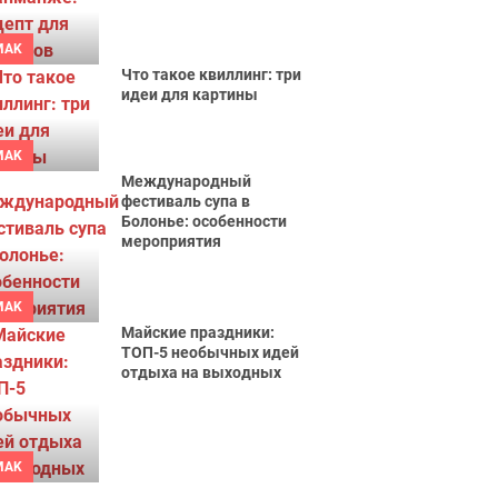
MAK
Что такое квиллинг: три
идеи для картины
MAK
Международный
фестиваль супа в
Болонье: особенности
мероприятия
MAK
Майские праздники:
ТОП-5 необычных идей
отдыха на выходных
MAK