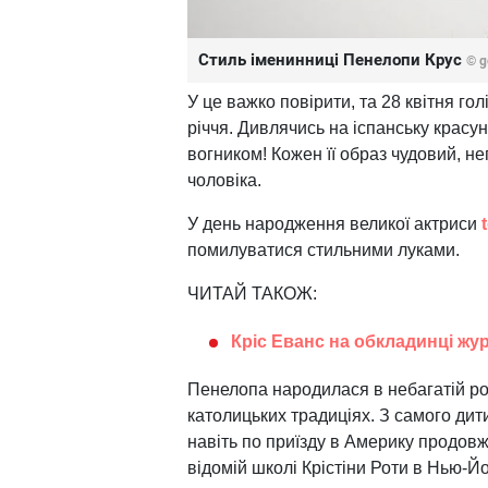
Стиль іменинниці Пенелопи Крус
© g
У це важко повірити, та 28 квітня го
річчя
. Дивлячись на іспанську красу
вогником! Кожен її образ чудовий, 
чоловіка.
У день народження великої актриси
помилуватися стильними луками.
ЧИТАЙ ТАКОЖ:
Кріс Еванс на обкладинці жу
Пенелопа народилася в небагатій р
католицьких традиціях. З самого ди
навіть по приїзду в Америку продов
відомій школі Крістіни Роти в Нью-Йо