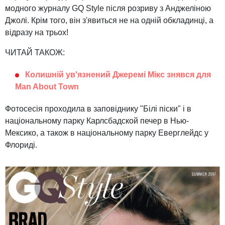
модного журналу GQ Style після розриву з Анджеліною
Джолі. Крім того, він з'явиться не на одній обкладинці, а
відразу на трьох!
ЧИТАЙ ТАКОЖ:
Колишній ув'язнений Джеремі Мікс знявся для
Man About Town
Фотосесія проходила в заповіднику "Білі піски" і в
національному парку Карлсбадской печер в Нью-
Мексико, а також в національному парку Еверглейдс у
Флориді.