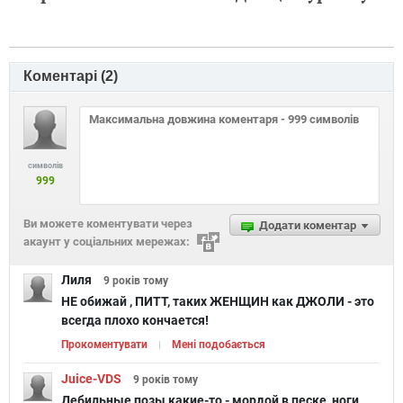
Коментарі (
2
)
символів
999
Ви можете коментувати через
Додати коментар
акаунт у соціальних мережах:
Лиля
9 років
тому
НЕ обижай , ПИТТ, таких ЖЕНЩИН как ДЖОЛИ - это
всегда плохо кончается!
Прокоментувати
Мені подобається
Juice-VDS
9 років
тому
Дебильные позы какие-то,- мордой в песке, ноги