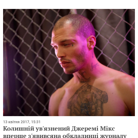
13 квітня 2017, 15:31
Колишній ув'язнений Джеремі Мікс
вперше з'явивсяна обкладинці журналу