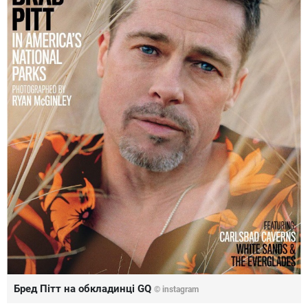
Бред Пітт на обкладинці GQ
©
instagram