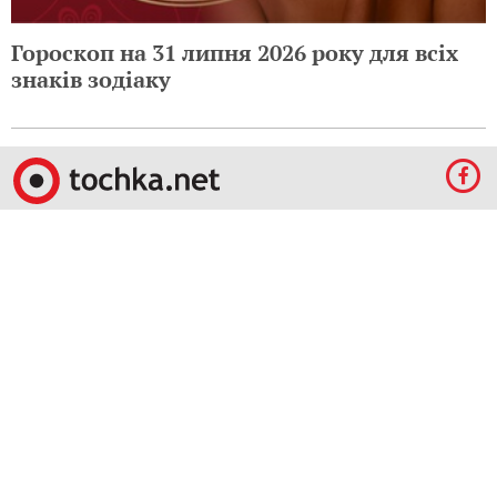
Гороскоп на 31 липня 2026 року для всіх
знаків зодіаку
© 2009-2024 КЕПРЕЙТ ПАРТНЕРС. Все права защищены.
Все права на материалы, опубликованные на данном ресурсе, принадлежат
КЕПРЕЙТ ПАРТНЕРС.
Какое-либо использование материалов без письменного разрешения
КЕПРЕЙТ ПАРТНЕРС запрещено.
При правомерном использовании материалов с данного ресурса, гиперссылка на
tochka.net обязательна.
По вопросам рекламы обращайтесь:
Отдел по работе с прямыми клиентами:
reklama@mediadim.com.ua
Тел: +38
(044) 207-33-05, +38 (044) 207-97-00
Отдел по работе с РА: Тел./факс: +38 044 207-97-07
Редакция: +38 044 207-97-00
Материалы, отмеченные знаками "Реклама", "Промо", публикуются на правах
рекламы.
Правила пользования
,
Политика в сфере конфиденциальности и персональных
данных.