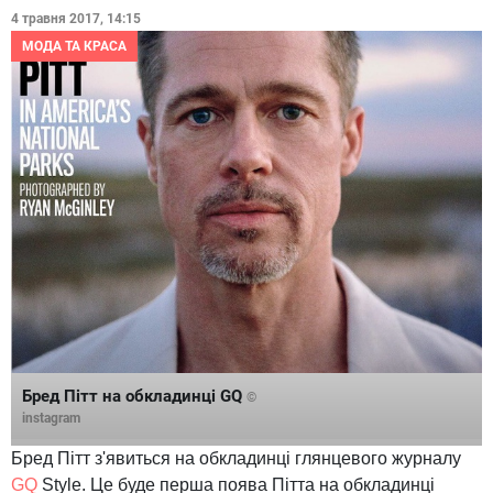
4 травня 2017, 14:15
МОДА ТА КРАСА
Бред Пітт на обкладинці GQ
©
instagram
Бред Пітт з'явиться на обкладинці глянцевого журналу
GQ
Style. Це буде перша поява Пітта на обкладинці