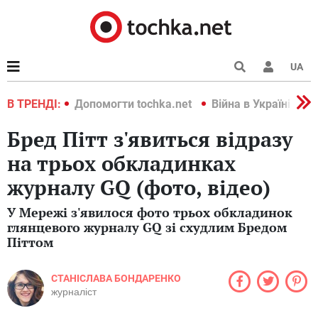
UA
країні 2022
В ТРЕНДІ:
Допомогти tochka.net
Війна в Україні 202
Бред Пітт з'явиться відразу
на трьох обкладинках
журналу GQ (фото, відео)
У Мережі з'явилося фото трьох обкладинок
глянцевого журналу GQ зі схудлим Бредом
Піттом
СТАНІСЛАВА БОНДАРЕНКО
журналіст