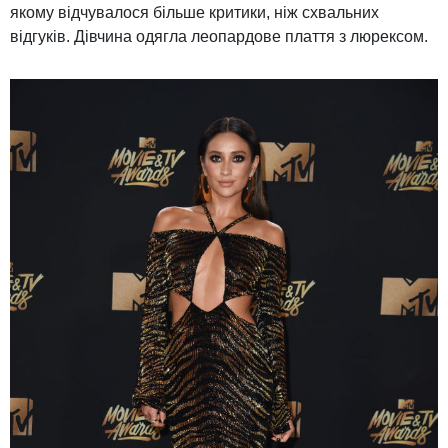
якому відчувалося більше критики, ніж схвальних
відгуків. Дівчина одягла леопардове плаття з люрексом.