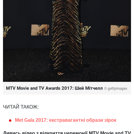
MTV Movie and TV Awards 2017: Шей Мітчелл
© gettyimages
ЧИТАЙ ТАКОЖ:
Met Gala 2017: екстравагантні образи зірок
Дивись відео з відкриття церемонії MTV Movie and TV