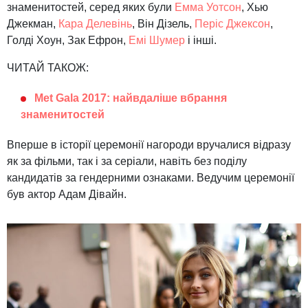
знаменитостей, серед яких були
Емма Уотсон
, Хью
Джекман,
Кара Делевінь
, Він Дізель,
Періс Джексон
,
Голді Хоун, Зак Ефрон,
Емі Шумер
і інші.
ЧИТАЙ ТАКОЖ:
Met Gala 2017: найвдаліше вбрання
знаменитостей
Вперше в історії церемонії нагороди вручалися відразу
як за фільми, так і за серіали, навіть без поділу
кандидатів за гендерними ознаками. Ведучим церемонії
був актор Адам Дівайн.