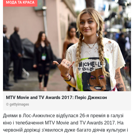
МОДА ТА КРАСА
MTV Movie and TV Awards 2017: Періс Джексон
© gettyimages
Днями в Лос-Анжнлнсе відбулася 26-я премія в галузі
кіно і телебачення MTV Movie and TV Awards 2017. На
червоній доріжці з'явилося дуже багато діячів культури і