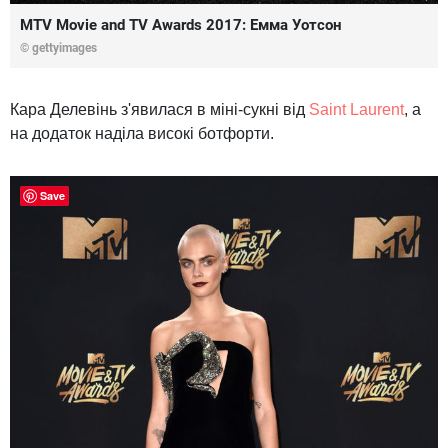
MTV Movie and TV Awards 2017: Емма Уотсон
© gettyimages
Кара Делевінь з'явилася в міні-сукні від
Saint Laurent
, а
на додаток наділа високі ботфорти.
Save