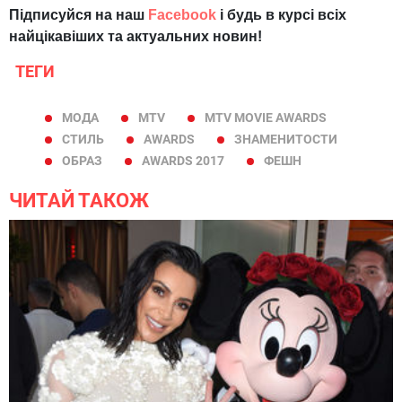
Підписуйся на наш
Facebook
і будь в курсі всіх
найцікавіших та актуальних новин!
ТЕГИ
МОДА
MTV
MTV MOVIE AWARDS
СТИЛЬ
AWARDS
ЗНАМЕНИТОСТИ
ОБРАЗ
AWARDS 2017
ФЕШН
ЧИТАЙ ТАКОЖ