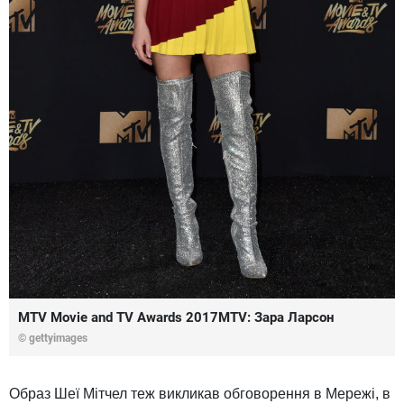
MTV Movie and TV Awards 2017MTV: Зара Ларсон
© gettyimages
Образ Шеї Мітчел теж викликав обговорення в Мережі, в