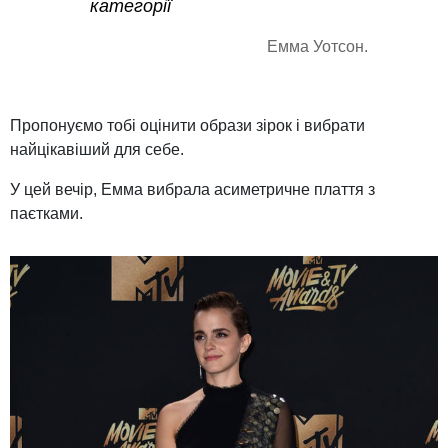
категорії
Емма Уотсон.
Пропонуємо тобі оцінити образи зірок і вибрати
найцікавіший для себе.
У цей вечір, Емма вибрала асиметричне плаття з
паєтками.