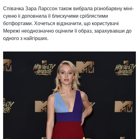
Співачка Зара Ларссон також вибрала різнобарвну міні-
сукню іі доповнила її блискучими сріблястими
ботфортами. Хочеться відзначити, що користувачі
Мережі неоднозначно оцінили її образ, зарахувавши до
одного з найгірших.