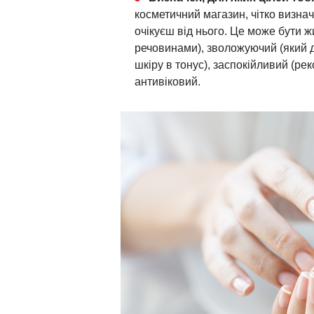
косметичний магазин, чітко визначс
очікуєш від нього. Це може бути 
речовинами), зволожуючий (який д
шкіру в тонус), заспокійливий (р
антивіковий.