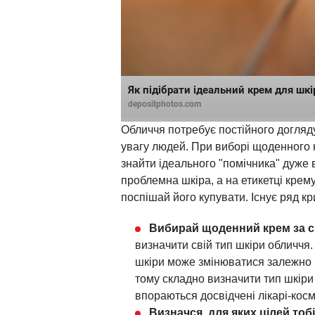
Як підібрати ідеальний крем для шк
depositphotos.com
Обличчя потребує постійного догляду
увагу людей. При виборі щоденного 
знайти ідеального "помічника" дуже 
проблемна шкіра, а на етикетці крем
поспішай його купувати. Існує ряд кр
Вибирай щоденний крем за с
визначити свій тип шкіри обличчя.
шкіри може змінюватися залежно ві
тому складно визначити тип шкіри
впораються досвідчені лікарі-косм
Визначся, для яких цілей тоб