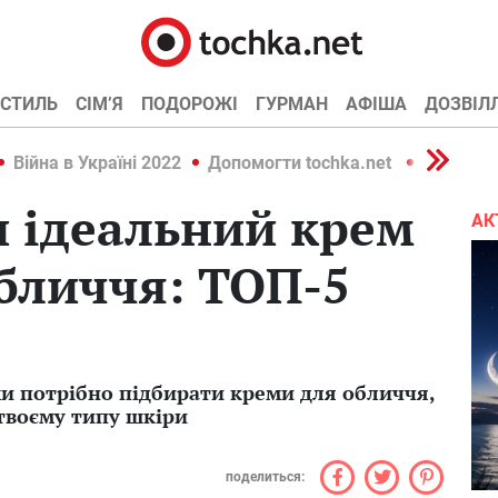
СТИЛЬ
СІМ’Я
ПОДОРОЖІ
ГУРМАН
АФІША
ДОЗВІЛ
Війна в Україні 2022
Допомогти tochka.net
Війна в У
и ідеальний крем
АК
бличчя: ТОП-5
ми потрібно підбирати креми для обличчя,
твоєму типу шкіри
поделиться: