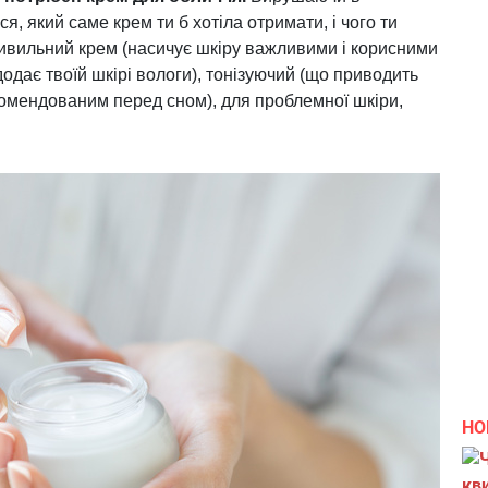
я, який саме крем ти б хотіла отримати, і чого ти
живильний крем (насичує шкіру важливими і корисними
одає твоїй шкірі вологи), тонізуючий (що приводить
екомендованим перед сном), для проблемної шкіри,
НО