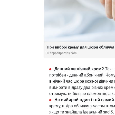
При виборі крему для шкіри обличчя о
©
depositphotos.com
Денний чи нічний крем?
Так, 
потрібен - денний абонічний. Чом
в нічний час шкіра кожної дівчин
вибирати відразу два різних креми
отримувати більше елементів, а к
Не вибирай один і той самий
крему, шкіра обличчя з часом втом
якщо ти знайшла ідеальний засіб,