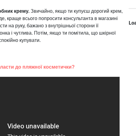
бник крему.
Звичайно, якщо ти купуєш дорогий крем,
йде, краще всього попросити консультанта в магазині
Loa
сти на руку, бажано з внутрішньої сторони її
тонка і чутлива. Потім, якщо ти помітила, що шкірної
спокійно купувати.
класти до пляжної косметички?