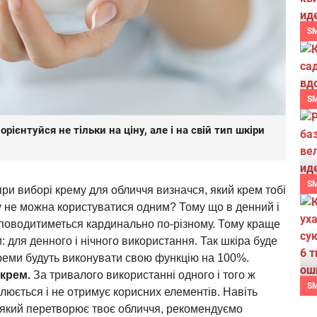
S
S
рієнтуйся не тільки на ціну, але і на свій тип шкіри
S
при виборі крему для обличчя визначся, який крем тобі
у не можна користуватися одним? Тому що в денний і
и поводитиметься кардинально по-різному. Тому краще
: для денного і нічного використання. Так шкіра буде
реми будуть виконувати свою функцію на 100%.
 крем.
За тривалого використанні одного і того ж
S
люється і не отримує корисних елементів. Навіть
 який перетворює твоє обличчя, рекомендуємо