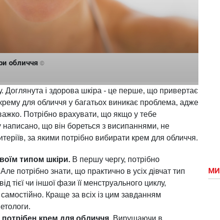
іри обличчя
©
. Доглянута і здорова шкіра - це перше, що привертає
крему для обличчя у багатьох виникає проблема, адже
важко. Потрібно врахувати, що якщо у тебе
у написано, що він бореться з висипаннями, не
итеріїв, за якими потрібно вибирати крем для обличчя.
воїм типом шкіри.
В першу чергу, потрібно
МИ
 Але потрібно знати, що практично в усіх дівчат тип
д тієї чи іншої фази її менструального циклу,
 самостійно. Краще за всіх із цим завданням
етологи.
і потрібен крем для обличчя.
Вирушаючи в