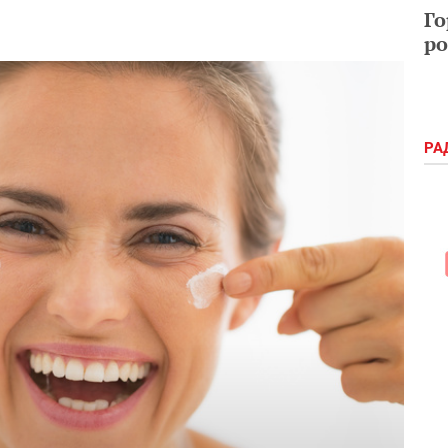
Го
ро
РА