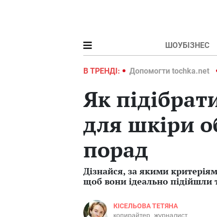
ШОУБІЗНЕС
ochka.net
Війна в Україні 2022
В ТРЕНДІ:
Допомогти tochka.net
Як підібрат
для шкіри о
порад
Дізнайся, за якими критерія
щоб вони ідеально підійшли 
КІСЕЛЬОВА ТЕТЯНА
копирайтер, журналист