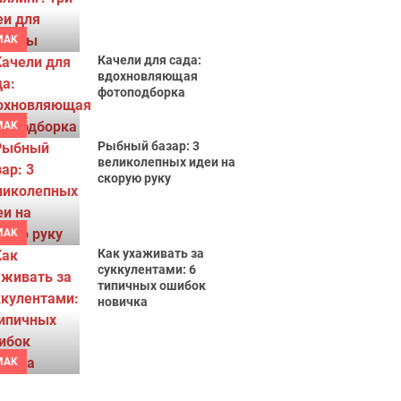
MAK
Качели для сада:
вдохновляющая
фотоподборка
MAK
Рыбный базар: 3
великолепных идеи на
скорую руку
MAK
Как ухаживать за
суккулентами: 6
типичных ошибок
новичка
MAK