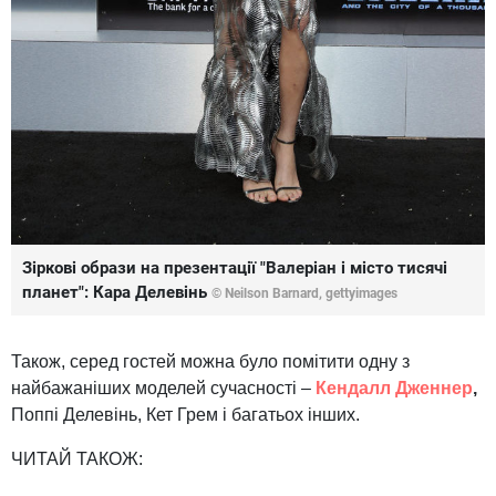
Зіркові образи на презентації "Валеріан і місто тисячі
планет": Кара Делевінь
© Neilson Barnard,
gettyimages
Також, серед гостей можна було помітити одну з
найбажаніших моделей сучасності –
Кендалл Дженнер
,
Поппі Делевінь, Кет Грем і багатьох інших.
ЧИТАЙ ТАКОЖ: