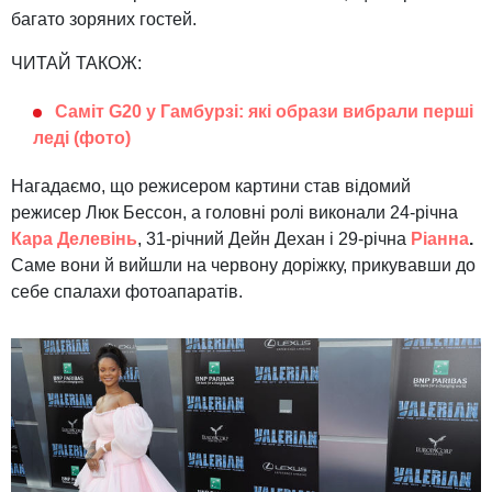
багато зоряних гостей.
ЧИТАЙ ТАКОЖ:
Саміт G20 у Гамбурзі: які образи вибрали перші
леді (фото)
Нагадаємо, що режисером картини став відомий
режисер Люк Бессон, а головні ролі виконали 24-річна
Кара Делевінь
, 31-річний Дейн Дехан і 29-річна
Ріанна
.
Саме вони й вийшли на червону доріжку, прикувавши до
себе спалахи фотоапаратів.