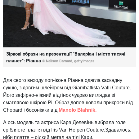
Зіркові образи на презентації "Валеріан і місто тисячі
планет": Ріанна
© Neilson Barnard,
gettyimages
Для свого виходу поп-ікона Ріанна одягла каскадну
сукню, з довгим шлейфом від Giambattista Valli Couture.
Його зефірно-ніжний відтінок чудово виглядав зі
смаглявою шкірою Рі. Образ доповнювали прикраси від
Chopard і босоніжки від
Manolo Blahnik.
А ось модель та актриса Кара Делевінь вибрала голе
сріблясте плаття від Iris Van Helpen Couture.Здавалось,
ніби плаття – рідкий метал на тілі Кари.