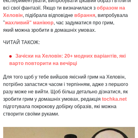
експериментувати, випробувати цікавий образ і втілити
всі свої фантазії. Якщо ти визначилася з
образом на
Хеловін
, підібрала відповідне
вбрання
, випробувала
"
жахливий" манікюр
, час задуматися про грим,
який можна зробити в домашніх умовах.
ЧИТАЙ ТАКОЖ:
Зачіски на Хеловін: 20+ модних варіантів, які
варто повторити на вечірці
Для того щоб у тебе вийшов якісний грим на Хеловін,
потрібно запастися часом і терпінням, адже з першого
разу може не вийти. Щоб більш детально дізнатися, як
зробити грим у домашніх умовах, редакція
tochka.net
підготувала покрокову добірку образів, які можна
створити своїми руками.