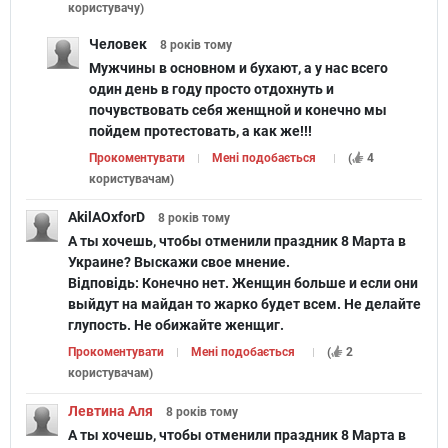
користувачу
)
Человек
8 років
тому
Мужчины в основном и бухают, а у нас всего
один день в году просто отдохнуть и
почувствовать себя женщной и конечно мы
пойдем протестовать, а как же!!!
Прокоментувати
Мені подобається
(
4
користувачам
)
AkilAOxforD
8 років
тому
А ты хочешь, чтобы отменили праздник 8 Марта в
Украине? Выскажи свое мнение.
Відповідь:
Конечно нет. Женщин больше и если они
выйдут на майдан то жарко будет всем. Не делайте
глупость. Не обижайте женщиг.
Прокоментувати
Мені подобається
(
2
користувачам
)
Левтина Аля
8 років
тому
А ты хочешь, чтобы отменили праздник 8 Марта в