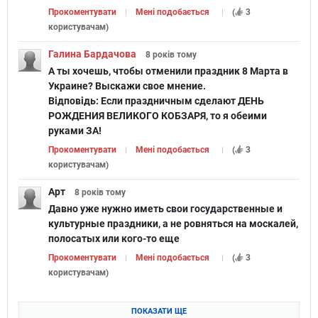
Прокоментувати
Мені подобається
(
3
користувачам
)
Галина Бардачова
8 років
тому
А ты хочешь, чтобы отменили праздник 8 Марта в
Украине? Выскажи свое мнение.
Відповідь:
Если праздничным сделают ДЕНЬ
РОЖДЕНИЯ ВЕЛИКОГО КОБЗАРЯ, то я обеими
руками ЗА!
Прокоментувати
Мені подобається
(
3
користувачам
)
Арт
8 років
тому
Давно уже нужно иметь свои государственные и
культурные праздники, а не ровняться на москалей,
полосатых или кого-то еще
Прокоментувати
Мені подобається
(
3
користувачам
)
ПОКАЗАТИ ЩЕ