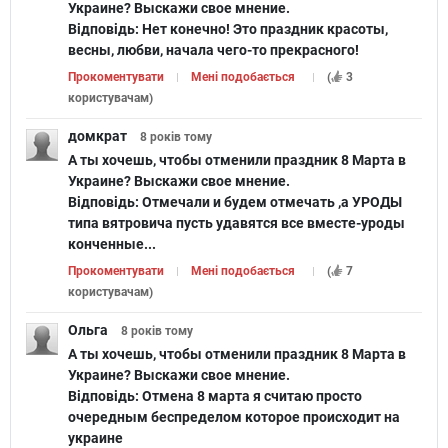
Украине? Выскажи свое мнение.
Відповідь:
Нет конечно! Это праздник красоты,
весны, любви, начала чего-то прекрасного!
Прокоментувати
Мені подобається
(
3
користувачам
)
домкрат
8 років
тому
А ты хочешь, чтобы отменили праздник 8 Марта в
Украине? Выскажи свое мнение.
Відповідь:
Отмечали и будем отмечать ,а УРОДЫ
типа вятровича пусть удавятся все вместе-уроды
конченные...
Прокоментувати
Мені подобається
(
7
користувачам
)
Ольга
8 років
тому
А ты хочешь, чтобы отменили праздник 8 Марта в
Украине? Выскажи свое мнение.
Відповідь:
Отмена 8 марта я считаю просто
очередным беспределом которое происходит на
украине