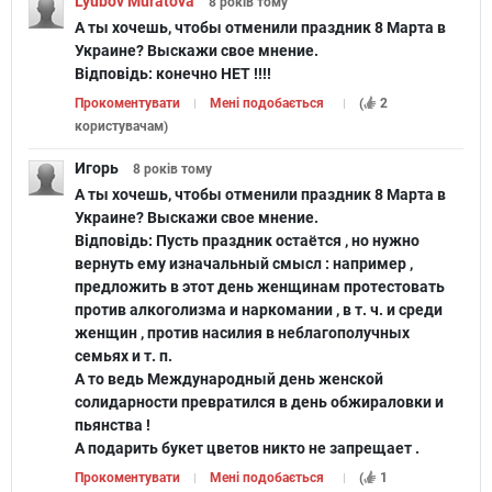
Lyubov Muratova
8 років
тому
А ты хочешь, чтобы отменили праздник 8 Марта в
Украине? Выскажи свое мнение.
Відповідь:
конечно НЕТ !!!!
Прокоментувати
Мені подобається
(
2
користувачам
)
Игорь
8 років
тому
А ты хочешь, чтобы отменили праздник 8 Марта в
Украине? Выскажи свое мнение.
Відповідь:
Пусть праздник остаётся , но нужно
вернуть ему изначальный смысл : например ,
предложить в этот день женщинам протестовать
против алкоголизма и наркомании , в т. ч. и среди
женщин , против насилия в неблагополучных
семьях и т. п.
А то ведь Международный день женской
солидарности превратился в день обжираловки и
пьянства !
А подарить букет цветов никто не запрещает .
Прокоментувати
Мені подобається
(
1