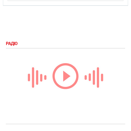
РАДІО