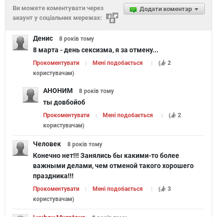
Ви можете коментувати через
Додати коментар
акаунт у соціальних мережах:
Денис
8 років
тому
8 марта - день сексизма, я за отмену...
Прокоментувати
Мені подобається
(
2
користувачам
)
АНОНИМ
8 років
тому
ты довбойоб
Прокоментувати
Мені подобається
(
2
користувачам
)
Человек
8 років
тому
Конечно нет!!! Занялись бы какими-то более
важными делами, чем отменой такого хорошего
праздника!!!
Прокоментувати
Мені подобається
(
3
користувачам
)