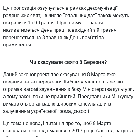
Ця пропозиція озвучується в рамках декомунізації
радянських свят, і в число "опальних дат" також можуть
потрапити 1 і 9 Травня. При цьому 1 Травня
називатиметься День праці, а вихідний з 9 травня
перенесеться на 8 травня як День пам'яті та
примирення.
Чи скасували свято 8 Березня?
Даний законопроект про скасування 8 Марта вже
поданий на затвердження Кабінету міністрів, але він
отримав вагомі зауваження з боку Міністерства культури,
а тому закон поки не прийнятий. Представники Мінкульту
вимагають організацію широких консультацій із
залученням української громадськості.
Ця тема не нова, і питання про те, щоб 8 Марта
скасували, вже піднімалося в 2017 році. Але тоді загроза