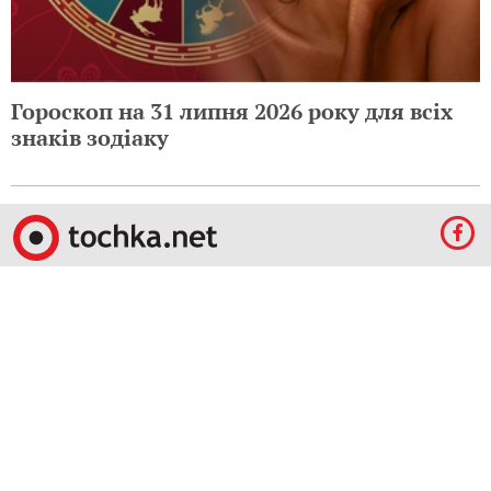
Гороскоп на 31 липня 2026 року для всіх
знаків зодіаку
© 2009-2024 КЕПРЕЙТ ПАРТНЕРС. Все права защищены.
Все права на материалы, опубликованные на данном ресурсе, принадлежат
КЕПРЕЙТ ПАРТНЕРС.
Какое-либо использование материалов без письменного разрешения
КЕПРЕЙТ ПАРТНЕРС запрещено.
При правомерном использовании материалов с данного ресурса, гиперссылка на
tochka.net обязательна.
По вопросам рекламы обращайтесь:
Отдел по работе с прямыми клиентами:
reklama@mediadim.com.ua
Тел: +38
(044) 207-33-05, +38 (044) 207-97-00
Отдел по работе с РА: Тел./факс: +38 044 207-97-07
Редакция: +38 044 207-97-00
Материалы, отмеченные знаками "Реклама", "Промо", публикуются на правах
рекламы.