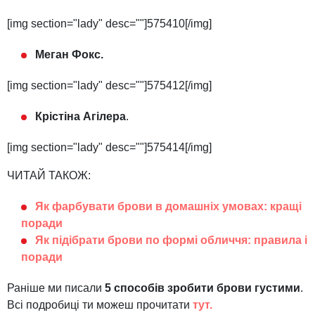
[img section="lady" desc=""]575410[/img]
Меган Фокс.
[img section="lady" desc=""]575412[/img]
Крістіна Агілера
.
[img section="lady" desc=""]575414[/img]
ЧИТАЙ ТАКОЖ:
Як фарбувати брови в домашніх умовах: кращі
поради
Як підібрати брови по формі обличчя: правила і
поради
Раніше ми писали
5 способів зробити брови густими
.
Всі подробиці ти можеш прочитати
тут.