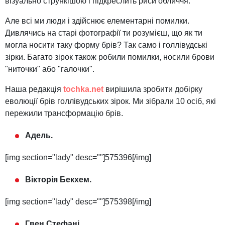
візуально стрункішою і підкреслить риси обличчя.
Але всі ми люди і здійснює елементарні помилки.
Дивлячись на старі фотографії ти розумієш, що як ти
могла носити таку форму брів? Так само і голлівудські
зірки. Багато зірок також робили помилки, носили брови
"ниточки" або "галочки".
Наша редакція
tochka.net
вирішила зробити добірку
еволюції брів голлівудських зірок. Ми зібрали 10 осіб, які
пережили трансформацію брів.
Адель.
[img section="lady" desc=""]575396[/img]
Вікторія Бекхем.
[img section="lady" desc=""]575398[/img]
Гвен Стефані.