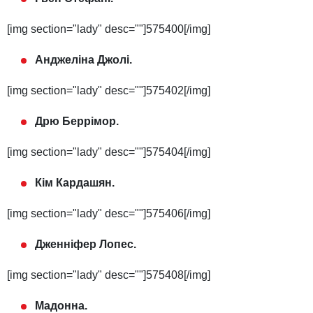
[img section="lady" desc=""]575400[/img]
Анджеліна Джолі.
[img section="lady" desc=""]575402[/img]
Дрю Беррімор.
[img section="lady" desc=""]575404[/img]
Кім Кардашян.
[img section="lady" desc=""]575406[/img]
Дженніфер Лопес.
[img section="lady" desc=""]575408[/img]
Мадонна.