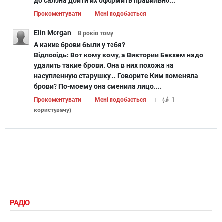
до салона дойти их оформить правильно...
Прокоментувати
Мені подобається
Elin Morgan
8 років
тому
А какие брови были у тебя?
Відповідь:
Вот кому кому, а Виктории Бекхем надо
удалить такие брови. Она в них похожа на
насупленную старушку... Говорите Ким поменяла
брови? По-моему она сменила лицо....
Прокоментувати
Мені подобається
(
1
користувачу
)
РАДІО