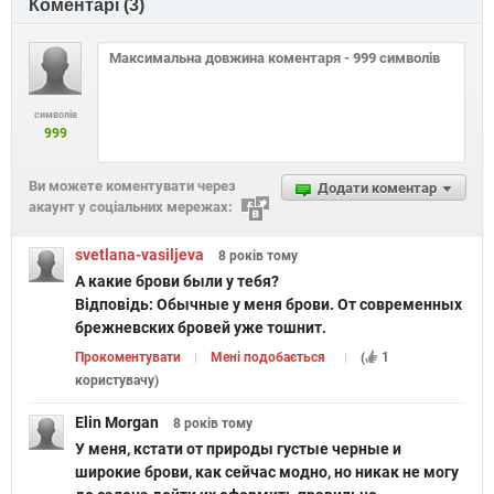
Коментарі (
3
)
символів
999
Ви можете коментувати через
Додати коментар
акаунт у соціальних мережах:
svetlana-vasiljeva
8 років
тому
А какие брови были у тебя?
Відповідь:
Обычные у меня брови. От современных
брежневских бровей уже тошнит.
Прокоментувати
Мені подобається
(
1
користувачу
)
Elin Morgan
8 років
тому
У меня, кстати от природы густые черные и
широкие брови, как сейчас модно, но никак не могу