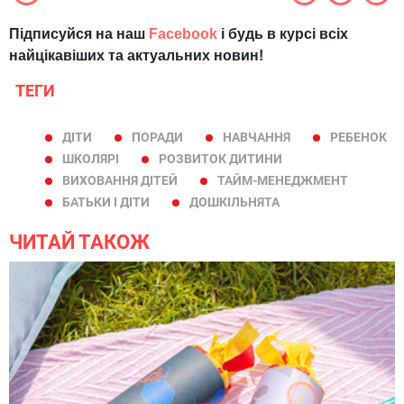
Підписуйся на наш
Facebook
і будь в курсі всіх
найцікавіших та актуальних новин!
ТЕГИ
ДІТИ
ПОРАДИ
НАВЧАННЯ
РЕБЕНОК
ШКОЛЯРІ
РОЗВИТОК ДИТИНИ
ВИХОВАННЯ ДІТЕЙ
ТАЙМ-МЕНЕДЖМЕНТ
БАТЬКИ І ДІТИ
ДОШКІЛЬНЯТА
ЧИТАЙ ТАКОЖ