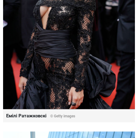
Емілі Ратажковскі
© Getty images