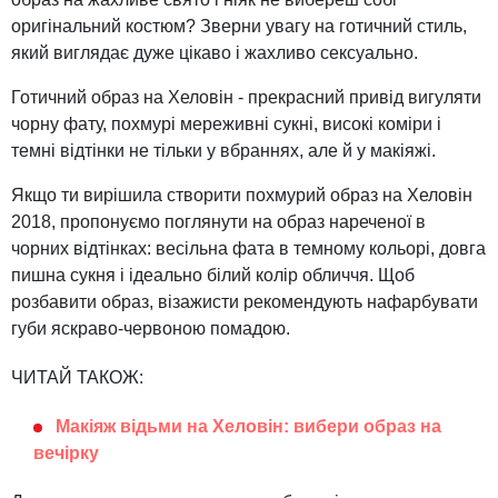
оригінальний костюм? Зверни увагу на готичний стиль,
який виглядає дуже цікаво і жахливо сексуально.
Готичний образ на Хеловін - прекрасний привід вигуляти
чорну фату, похмурі мереживні сукні, високі коміри і
темні відтінки не тільки у вбраннях, але й у макіяжі.
Якщо ти вирішила створити похмурий образ на Хеловін
2018, пропонуємо поглянути на образ нареченої в
чорних відтінках: весільна фата в темному кольорі, довга
пишна сукня і ідеально білий колір обличчя. Щоб
розбавити образ, візажисти рекомендують нафарбувати
губи яскраво-червоною помадою.
ЧИТАЙ ТАКОЖ:
Макіяж відьми на Хеловін: вибери образ на
вечірку