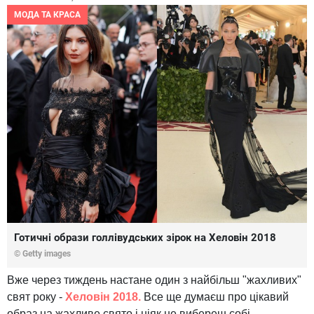
МОДА ТА КРАСА
Готичні образи голлівудських зірок на Хеловін 2018
© Getty images
Вже через тиждень настане один з найбільш "жахливих"
свят року -
Хеловін 2018.
Все ще думаєш про цікавий
образ на жахливе свято і ніяк не вибереш собі