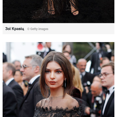
Зої Кравіц
© Getty images