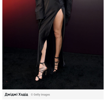
Джіджі Хадід
© Getty images