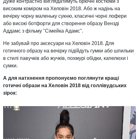
Дуже контрастно виглядатимуть брючні костюми з
високим коміром на Хеловін 2018. Або ж надінь на
вечірку чорну маленьку сукню, класичні чорні лофери
або високі ботфорти для створення образу Вензді
Аддамс з фільму "Сімейка Адамс".
Не забувай про аксесуари на Хеловін 2018. Для
готичного образу на вечірку підійдуть гумки або шпильки
в стилі павучків або жучків, похмурі обідки, капелюхи і
сумки.
А для натхнення пропонуємо поглянути кращі
готичні образи на Хеловін 2018 від голлівудських
зірок: