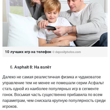
10 лучших игр на телефон
© depositphotos.com
Asphalt 8: На взлёт
Далеко не самая реалистичная физика и чудаковатое
управление тем не менее не помешали серии Асфальт
стать одной из наиболее популярных игр в сегменте
гонок. Восьмая часть существенно прибавила по всем
параметрам, чем снискала крупную популярность среди
игроков.