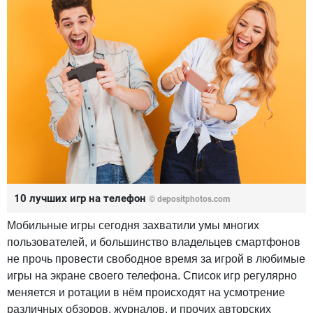
10 лучших игр на телефон
© depositphotos.com
Мобильные игры сегодня захватили умы многих
пользователей, и большинство владельцев смартфонов
не прочь провести свободное время за игрой в любимые
игры на экране своего телефона. Список игр регулярно
меняется и ротации в нём происходят на усмотрение
различных обзоров, журналов, и прочих авторских