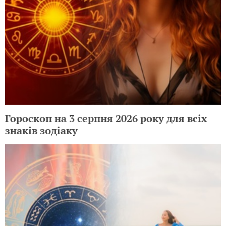
Гороскоп на 3 серпня 2026 року для всіх
знаків зодіаку