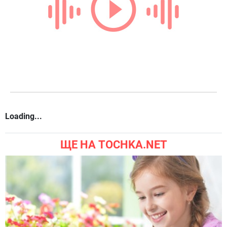
Loading...
ЩЕ НА TOCHKA.NET