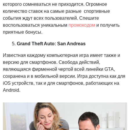
которого сомневаться не приходится. Огромное
количество ставок на самые разные спортивные
события ждут всех пользователей. Спешите
воспользоваться уникальным
промокодом
и получить
приятные бонусы.
Grand Theft Auto: San Andreas
Известная каждому компьютерная игра имеет также и
версию для смартфонов. Свобода действий,
являющаяся фирменной чертой всей линейки GTA,
сохранена и в мобильной версии. Игра доступна как для
iOS устройств, так и для смартфонов, работающих на
Android.