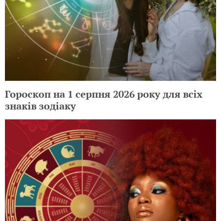
Гороскоп на 1 серпня 2026 року для всіх
знаків зодіаку