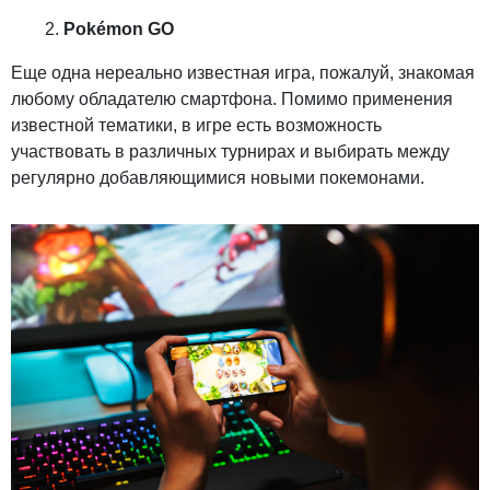
Pokémon GO
Еще одна нереально известная игра, пожалуй, знакомая
любому обладателю смартфона. Помимо применения
известной тематики, в игре есть возможность
участвовать в различных турнирах и выбирать между
регулярно добавляющимися новыми покемонами.