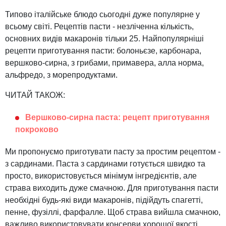
Типово італійське блюдо сьогодні дуже популярне у
всьому світі. Рецептів пасти - незліченна кількість,
основних видів макаронів тільки 25. Найпопулярніші
рецепти приготування пасти: болоньєзе, карбонара,
вершково-сирна, з грибами, примавера, алла норма,
альфредо, з морепродуктами.
ЧИТАЙ ТАКОЖ:
Вершково-сирна паста: рецепт приготування
покроково
Ми пропонуємо приготувати пасту за простим рецептом -
з сардинами. Паста з сардинами готується швидко та
просто, використовується мінімум інгредієнтів, але
страва виходить дуже смачною. Для приготування пасти
необхідні будь-які види макаронів, підійдуть спагетті,
пенне, фузіллі, фарфалле. Щоб страва вийшла смачною,
важливо використовувати консерви хорошої якості.