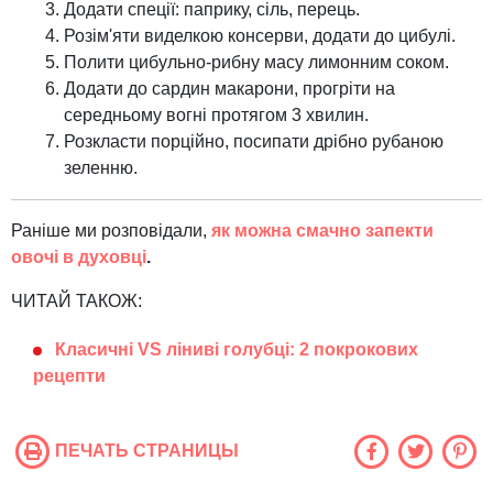
Додати спеції: паприку, сіль, перець.
Розім'яти виделкою консерви, додати до цибулі.
Полити цибульно-рибну масу лимонним соком.
Додати до сардин макарони, прогріти на
середньому вогні протягом 3 хвилин.
Розкласти порційно, посипати дрібно рубаною
зеленню.
Раніше ми розповідали,
як можна смачно запекти
овочі в духовці
.
ЧИТАЙ ТАКОЖ:
Класичні VS ліниві голубці: 2 покрокових
рецепти
ПЕЧАТЬ СТРАНИЦЫ