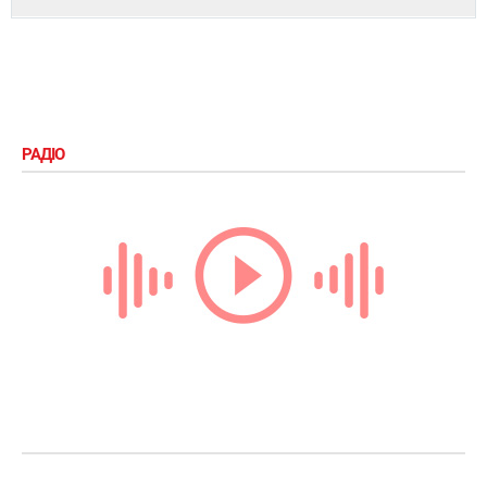
РАДІО