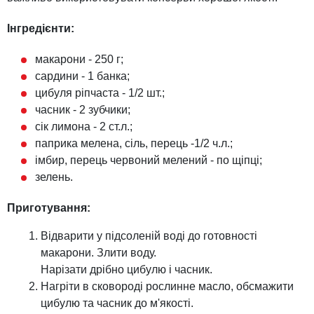
Інгредієнти:
макарони - 250 г;
сардини - 1 банка;
цибуля ріпчаста - 1/2 шт.;
часник - 2 зубчики;
сік лимона - 2 ст.л.;
паприка мелена, сіль, перець -1/2 ч.л.;
імбир, перець червоний мелений - по щіпці;
зелень.
Приготування:
Відварити у підсоленій воді до готовності
макарони. Злити воду.
Нарізати дрібно цибулю і часник.
Нагріти в сковороді рослинне масло, обсмажити
цибулю та часник до м'якості.