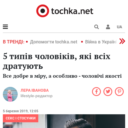
UA
країні 2022
В ТРЕНДІ:
Допомогти tochka.net
Війна в Україні 202
5 типів чоловіків, які всіх
дратують
Все добре в міру, а особливо - чоловічі якості
ЛЕРА ІВАНОВА
lifestyle-редактор
5 березня 2019, 12:05
СЕКС І СТОСУНКИ