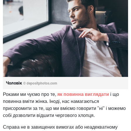
Чоловік
© depositphotos.com
Роками ми чуємо про те,
як повинна виглядати
і що
повинна вміти жінка. Іноді, нас намагаються
присоромити за те, що ми вміємо говорити "ні" і можемо
собі дозволити відшити чергового хлопця.
Справа не в завищених вимогах або неадекватному