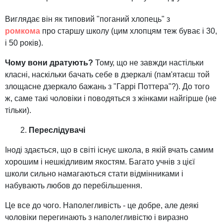
Виглядає він як типовий "поганий хлопець" з
ромкома
про старшу школу (цим хлопцям теж буває і 30,
і 50 років).
Чому вони дратують?
Тому, що не завжди настільки
класні, наскільки бачать себе в дзеркалі (пам'ятаєш той
злощасне дзеркало бажань з "Гаррі Поттера"?). До того
ж, саме такі чоловіки і поводяться з жінками найгірше (не
тільки).
Переслідувачі
Іноді здається, що в світі існує школа, в якій вчать самим
хорошим і нешкідливим якостям. Багато учнів з цієї
школи сильно намагаються стати відмінниками і
набувають любов до перебільшення.
Це все до чого. Наполегливість - це добре, але деякі
чоловіки перегинають з наполегливістю і виразно