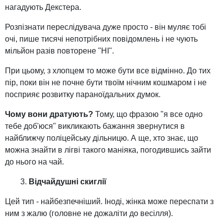
нагадують Декстера.
Розпізнати переслідувача дуже просто - він муляє тобі
очі, пише тисячі непотрібних повідомлень і не чують
мільйон разів повторене "НІ".
При цьому, з хлопцем то може бути все відмінно. До тих
пір, поки він не почне бути твоїм нічним кошмаром і не
посприяє розвитку параноїдальних думок.
Чому вони дратують?
Тому, що фразою "я все одно
тебе доб'юся" викликають бажання звернутися в
найближчу поліцейську дільницю. А ще, хто знає, що
можна знайти в лігві такого маніяка, погодившись зайти
до нього на чай.
Відчайдушні скиглії
Цей тип - найбезпечніший. Іноді, жінка може переспати з
ним з жалю (головне не дожаліти до весілля).