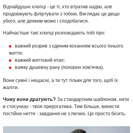
Відчайдушні хлопці - це ті, хто втратив надію, але
продовжують фліртувати з тобою. Виглядає це дещо
убого, але деяким може і сподобатися.
Найчастіше такі хлопці розповідають тобі про:
важкий розрив з єдиним коханням всього їхнього
життя;
важкий життєвий етап;
важку душевну рану (похорон хом'ячка).
Вони сумні і нещасні, а ти тут тільки для того, щоб їх
жаліти.
Чому вони дратують?
За стандартним шаблоном, нити
в стосунках - твоя прерогатива. Тим більше, винести
постійне ниття - завдання не з легких. Це просто бісить.