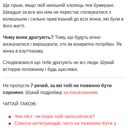
Ще гірше, якщо твій нинішній хлопець теж бумеранг.
Швидше за все він ніяк не перестає спілкуватися з
колишньою і сильно прив'язаний до всіх жінок, які були в
його житті.
Чому вони дратують?
Тому, що будуть вічно
визначатися і вирішувати, хто їм конкретно потрібен. Як
жінка в взуттєвому.
Сподіваємося що тебе дратують не всі люди. Шукай
всторую половинку і будь щаслива.
Не пропусти
7 речей, за які тобі не повинно бути
соромно
. Шукай подробиці
за посиланням
.
ЧИТАЙ ТАКОЖ:
Чек-ліст: чи пора тобі звільнятися?
Список антитрендів: чого не повинно бути у