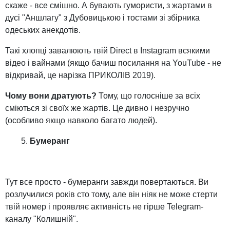
скаже - все смішно. А бувають гумористи, з жартами в
дусі "Аншлагу" з Дубовицькою і тостами зі збірника
одеських анекдотів.
Такі хлопці завалюють твій Direct в Instagram всякими
відео і вайнами (якщо бачиш посилання на YouTube - не
відкривай, це нарізка ПРИКОЛІВ 2019).
Чому вони дратують?
Тому, що голосніше за всіх
сміються зі своїх же жартів. Це дивно і незручно
(особливо якщо навколо багато людей).
Бумеранг
Тут все просто - бумеранги завжди повертаються. Ви
розлучилися років сто тому, але він ніяк не може стерти
твій номер і проявляє активність не гірше Telegram-
каналу "Колишній".