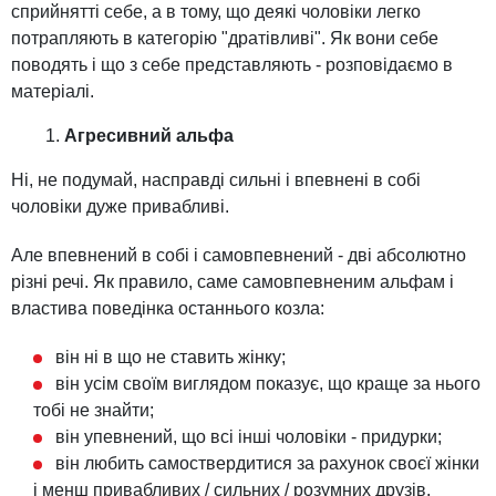
сприйнятті себе, а в тому, що деякі чоловіки легко
потрапляють в категорію "дратівливі". Як вони себе
поводять і що з себе представляють - розповідаємо в
матеріалі.
Агресивний альфа
Ні, не подумай, насправді сильні і впевнені в собі
чоловіки дуже привабливі.
Але впевнений в собі і самовпевнений - дві абсолютно
різні речі. Як правило, саме самовпевненим альфам і
властива поведінка останнього козла:
він ні в що не ставить жінку;
він усім своїм виглядом показує, що краще за нього
тобі не знайти;
він упевнений, що всі інші чоловіки - придурки;
він любить самоствердитися за рахунок своєї жінки
і менш привабливих / сильних / розумних друзів.