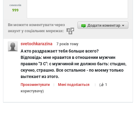
символів
999
Ви можете коментувати через
Додати коментар
акаунт у соціальних мережах:
svetochkarazina
7 років
тому
А кто раздражает тебя больше всего?
Відповідь:
мне нравится в отношении мужчин
правило "3 С": с мужчиной не должно быть: стыдно,
скучно, страшно. Все остальное - по моему только
вытекает из этого.
Прокоментувати
Мені подобається
(
1
користувачу
)