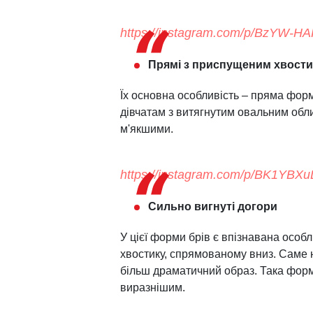
https://instagram.com/p/BzYW-
Прямі з приспущеним хвост
Їх основна особливість – пряма форма
дівчатам з витягнутим овальним обл
м'якшими.
https://instagram.com/p/BK1YBX
Сильно вигнуті догори
У цієї форми брів є впізнавана особл
хвостику, спрямованому вниз. Саме 
більш драматичний образ. Така форма
виразнішим.