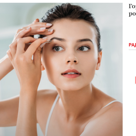
Го
ро
РА