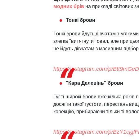
модних брів
на прикладі світових з
Тонкі брови
Тонкі брови йдуть дівчатам з м'яким
злегка "витягнути" овал, але при цьо
не йдуть дівчатам з масивним підбо
https://instagram.com/p/Btt9mGe
"Кара Делевінь" брови
Густі широкі брови вже кілька років
досягти такої густоти, перестань ви
корекцію, прибираючи тільки ті воло
https://instagram.com/p/BzY1cjgl