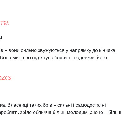
FT9h
і
в – вони сильно звужуються у напрямку до кінчика.
она миттєво підтягує обличчя і подовжує його.
HnZcS
ка. Власниці таких брів – сильні і самодостатні
зроблять зріле обличчя більш молодим, а юне – більш