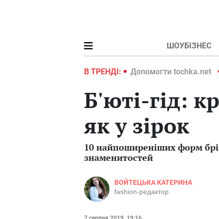
ШОУБІЗНЕС
ochka.net
Війна в Україні 2022
В ТРЕНДІ:
Допомогти tochka.net
Б'юті-гід: к
як у зірок
10 найпоширеніших форм брів
знаменитостей
ВОЙТЕЦЬКА КАТЕРИНА
fashion-редактор
7 серпня 2019, 19:16