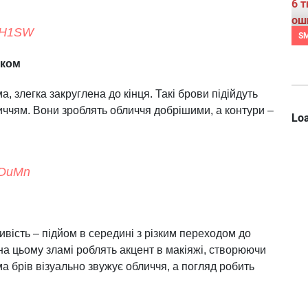
HAH1SW
S
иком
, злегка закруглена до кінця. Такі брови підійдуть
иччям. Вони зроблять обличчя добрішими, а контури –
Loa
uDuMn
ивість – підйом в середині з різким переходом до
на цьому зламі роблять акцент в макіяжі, створюючи
 брів візуально звужує обличчя, а погляд робить