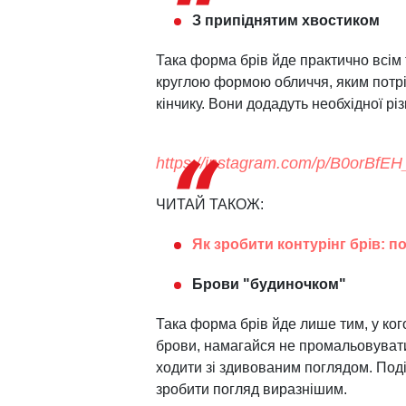
З припіднятим хвостиком
Така форма брів йде практично всім 
круглою формою обличчя, яким потріб
кінчику. Вони додадуть необхідної різ
https://instagram.com/p/B0orBfEH
ЧИТАЙ ТАКОЖ:
Як зробити контурінг брів: п
Брови "будиночком"
Така форма брів йде лише тим, у ког
брови, намагайся не промальовувати
ходити зі здивованим поглядом. Подіб
зробити погляд виразнішим.