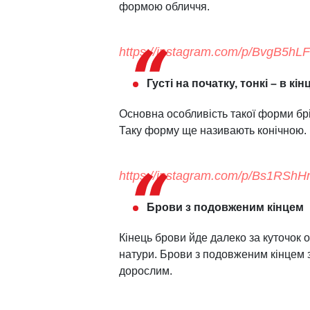
формою обличчя.
https://instagram.com/p/BvgB5hL
Густі на початку, тонкі – в кінц
Основна особливість такої форми брі
Таку форму ще називають конічною. В
https://instagram.com/p/Bs1RSh
Брови з подовженим кінцем
Кінець брови йде далеко за куточок о
натури. Брови з подовженим кінцем 
дорослим.