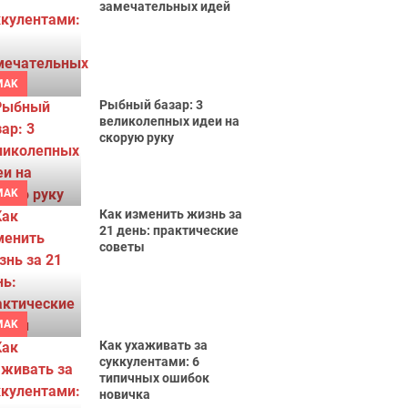
замечательных идей
MAK
Рыбный базар: 3
великолепных идеи на
скорую руку
MAK
Как изменить жизнь за
21 день: практические
советы
MAK
Как ухаживать за
суккулентами: 6
типичных ошибок
новичка