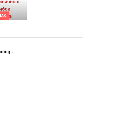
MAK
ding...