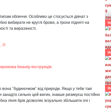
типам обличчя. Особливо це стосується дівчат з
но вибирати не круглі брови, а трохи підняті на
S
кості та вираззності.
_-b
S
окрокова beauty-інструкція
S
о вона "будиночком" від природи. Якщо у тебе такі
 занадто сильно цей вигин, інакше ризикуєш постійно
на лінія брів дозволяє візуально збільшити очі і