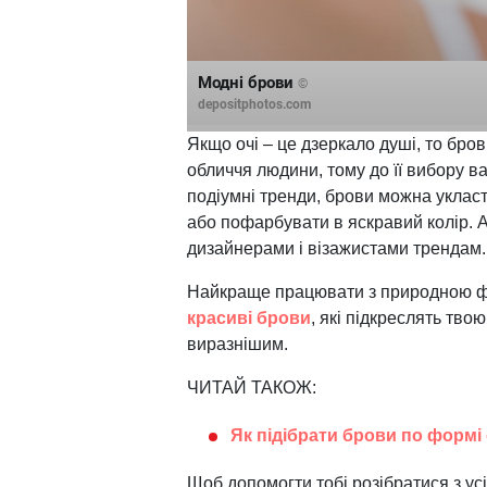
Модні брови
©
depositphotos.com
Якщо очі – це дзеркало душі, то бро
обличчя людини, тому до її вибору в
подіумні тренди, брови можна укласт
або пофарбувати в яскравий колір. 
дизайнерами і візажистами трендам.
Найкраще працювати з природною фо
красиві брови
, які підкреслять тво
виразнішим.
ЧИТАЙ ТАКОЖ:
Як підібрати брови по формі
Щоб допомогти тобі розібратися з ус