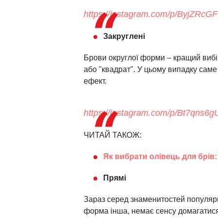
https://instagram.com/p/ByjZRcG
Закруглені
Брови округлої форми – кращий вибір
або "квадрат". У цьому випадку сам
ефект.
https://instagram.com/p/Bt7qns6
ЧИТАЙ ТАКОЖ:
Як вибрати олівець для брів: 
Прямі
Зараз серед знаменитостей популярн
форма інша, немає сенсу домагатися