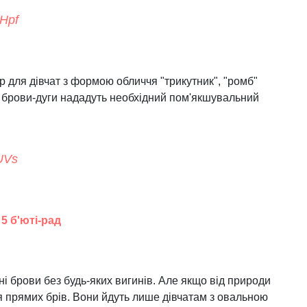
FHpf
 для дівчат з формою обличчя "трикутник", "ромб"
е брови-дуги нададуть необхідний пом'якшувальний
gUVs
5 б'юті-рад
і брови без будь-яких вигинів. Але якщо від природи
 прямих брів. Вони йдуть лише дівчатам з овальною