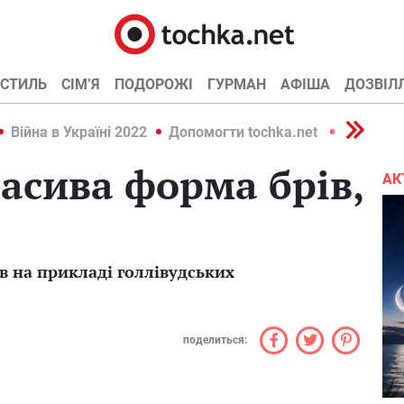
СТИЛЬ
СІМ’Я
ПОДОРОЖІ
ГУРМАН
АФІША
ДОЗВІЛ
Війна в Україні 2022
Допомогти tochka.net
Війна в У
расива форма брів,
АК
 на прикладі голлівудських
поделиться: