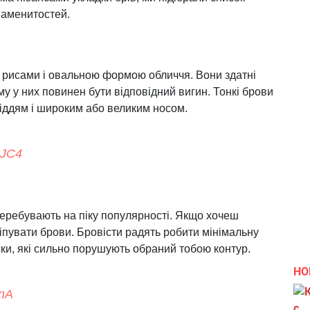
наменитостей.
и рисами і овальною формою обличчя. Вони здатні
му у них повинен бути відповідний вигин. Тонкі брови
ріддям і широким або великим носом.
DJC4
 перебувають на піку популярності. Якщо хочеш
щіпувати брови. Бровісти радять робити мінімальну
ски, які сильно порушують обраний тобою контур.
НО
FnA