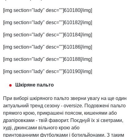
[img section="lady" desc=""]610180[/img]
[img section="lady" desc=""]610182[/img]
[img section="lady" desc=""]610184[/img]
[img section="lady" desc=""]610186[/img]
[img section="lady" desc=""]610188[/img]
[img section="lady" desc=""]610190[/img]
Шкіряне пальто
При виборі шкіряного пальто зверни увагу на ще один
актуальний тренд сезону - oversize. Подовжені пальто
прямого крою, прикрашені поясом, кишенями або
драпіровками - твій фаворит. Поєднуй їх зі светрами,
худі, джинсами вільного крою або
принтованними футболками і ботильйонами. З таким