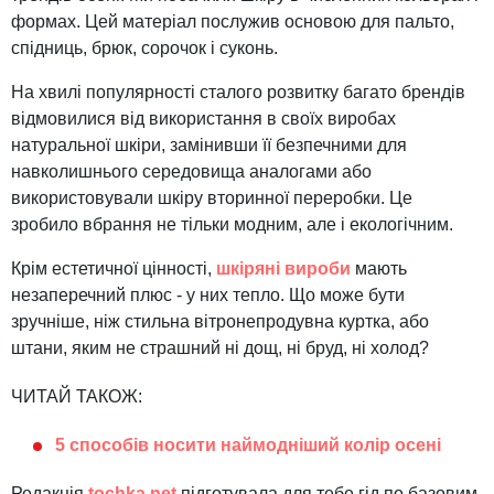
формах. Цей матеріал послужив основою для пальто,
спідниць, брюк, сорочок і суконь.
На хвилі популярності сталого розвитку багато брендів
відмовилися від використання в своїх виробах
натуральної шкіри, замінивши її безпечними для
навколишнього середовища аналогами або
використовували шкіру вторинної переробки. Це
зробило вбрання не тільки модним, але і екологічним.
Крім естетичної цінності,
шкіряні вироби
мають
незаперечний плюс - у них тепло. Що може бути
зручніше, ніж стильна вітронепродувна куртка, або
штани, яким не страшний ні дощ, ні бруд, ні холод?
ЧИТАЙ ТАКОЖ:
5 способів носити наймодніший колір осені
Редакція
tochka.net
підготувала для тебе гід по базовим