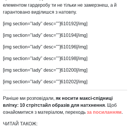
елементом гардеробу ти не тільки не замерзнеш, а й
гарантовано виділишся з натовпу.
[img section="lady" desc=""]610192[/img]
[img section="lady" desc=""]610194[/img]
[img section="lady" desc=""]610196[/img]
[img section="lady" desc=""]610198[/img]
[img section="lady" desc=""]610200[/img]
[img section="lady" desc=""]610202[/img]
Раніше ми розповідали,
як носити максі-спідниці
влітку: 10 стрітстайл образів для натхнення
. Щоб
ознайомитися з матеріалом, переходь
за посиланням
.
ЧИТАЙ ТАКОЖ: