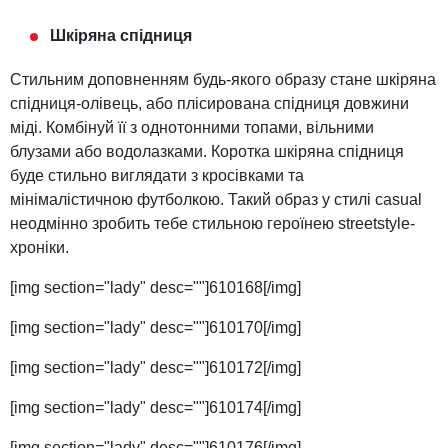
Шкіряна спідниця
Стильним доповненням будь-якого образу стане шкіряна
спідниця-олівець, або плісирована спідниця довжини
міді. Комбінуй її з однотонними топами, вільними
блузами або водолазками. Коротка шкіряна спідниця
буде стильно виглядати з кросівками та
мінімалістичною футболкою. Такий образ у стилі casual
неодмінно зробить тебе стильною героїнею streetstyle-
хроніки.
[img section="lady" desc=""]610168[/img]
[img section="lady" desc=""]610170[/img]
[img section="lady" desc=""]610172[/img]
[img section="lady" desc=""]610174[/img]
[img section="lady" desc=""]610176[/img]