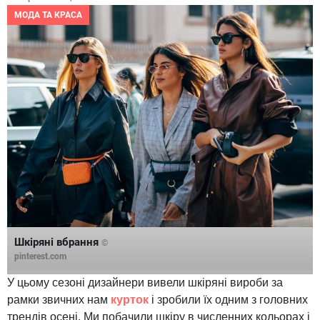
МОДА ТА КРАСА
Шкіряні вбрання
©
pinterest.com
У цьому сезоні дизайнери вивели шкіряні вироби за
рамки звичних нам
курток
і зробили їх одним з головних
трендів осені. Ми побачили шкіру в численних кольорах і