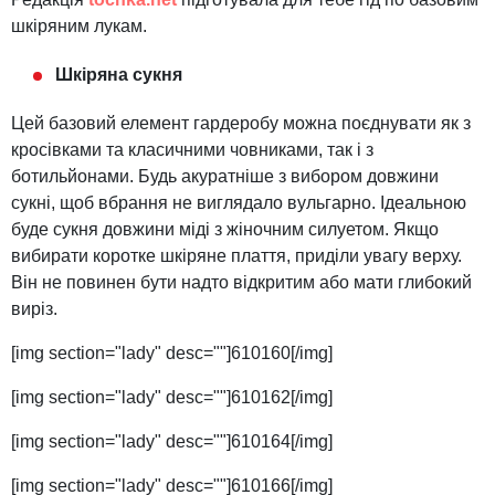
шкіряним лукам.
Шкіряна сукня
Цей базовий елемент гардеробу можна поєднувати як з
кросівками та класичними човниками, так і з
ботильйонами. Будь акуратніше з вибором довжини
сукні, щоб вбрання не виглядало вульгарно. Ідеальною
буде сукня довжини міді з жіночним силуетом. Якщо
вибирати коротке шкіряне плаття, приділи увагу верху.
Він не повинен бути надто відкритим або мати глибокий
виріз.
[img section="lady" desc=""]610160[/img]
[img section="lady" desc=""]610162[/img]
[img section="lady" desc=""]610164[/img]
[img section="lady" desc=""]610166[/img]