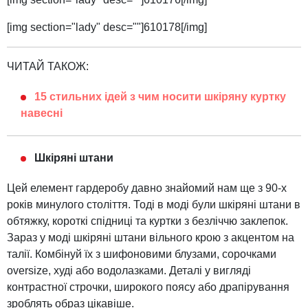
[img section="lady" desc=""]610178[/img]
ЧИТАЙ ТАКОЖ:
15 стильних ідей з чим носити шкіряну куртку
навесні
Шкіряні штани
Цей елемент гардеробу давно знайомий нам ще з 90-х
років минулого століття. Тоді в моді були шкіряні штани в
обтяжку, короткі спідниці та куртки з безліччю заклепок.
Зараз у моді шкіряні штани вільного крою з акцентом на
талії. Комбінуй їх з шифоновими блузами, сорочками
oversize, худі або водолазками. Деталі у вигляді
контрастної строчки, широкого поясу або драпірування
зроблять образ цікавіше.