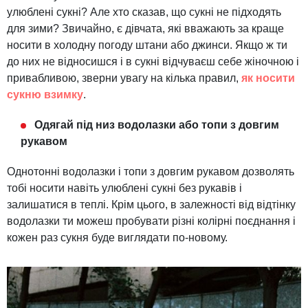
улюблені сукні? Але хто сказав, що сукні не підходять
для зими? Звичайно, є дівчата, які вважають за краще
носити в холодну погоду штани або джинси. Якщо ж ти
до них не відносишся і в сукні відчуваєш себе жіночною і
привабливою, зверни увагу на кілька правил,
як носити
сукню взимку
.
Одягай під низ водолазки або топи з довгим
рукавом
Однотонні водолазки і топи з довгим рукавом дозволять
тобі носити навіть улюблені сукні без рукавів і
залишатися в теплі. Крім цього, в залежності від відтінку
водолазки ти можеш пробувати різні колірні поєднання і
кожен раз сукня буде виглядати по-новому.