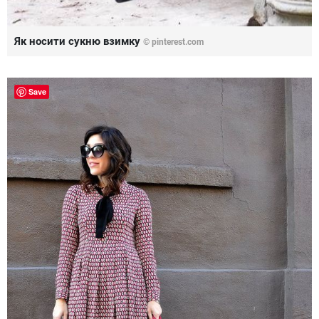
Як носити сукню взимку
©
pinterest.com
Save