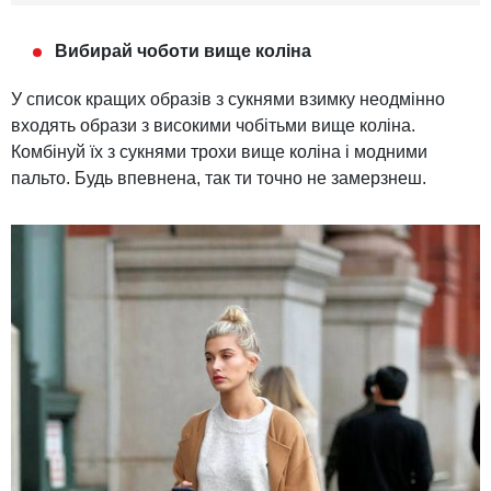
Вибирай чоботи вище коліна
У список кращих образів з сукнями взимку неодмінно
входять образи з високими чобітьми вище коліна.
Комбінуй їх з сукнями трохи вище коліна і модними
пальто. Будь впевнена, так ти точно не замерзнеш.