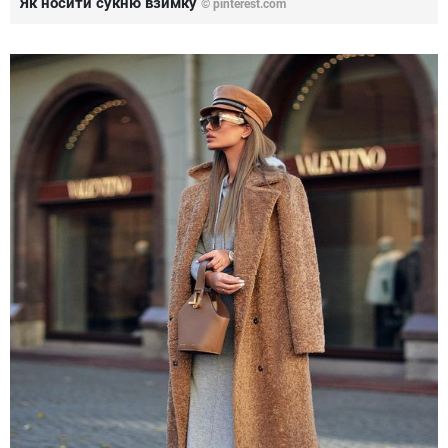
Як носити сукню взимку
©
pinterest.com