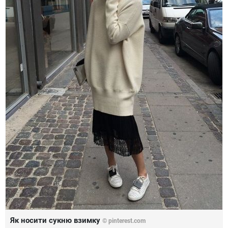
Як носити сукню взимку
©
pinterest.com