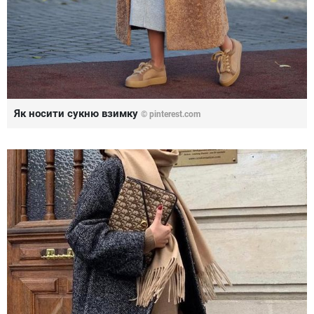
Як носити сукню взимку
©
pinterest.com