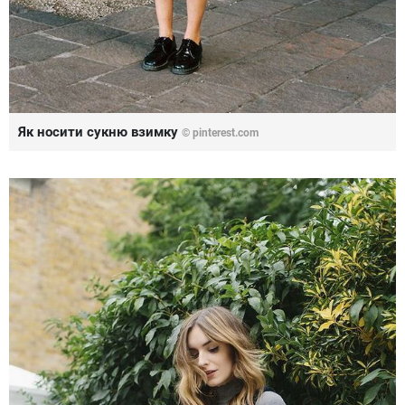
Як носити сукню взимку
©
pinterest.com