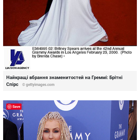
Найкращі вбрання знаменитостей на Греммі: Брітні
Спірс
© gettyimages.com
Save