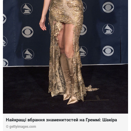
Найкращі вбрання знаменитостей на Греммі: Шакіра
© gettyimages.com