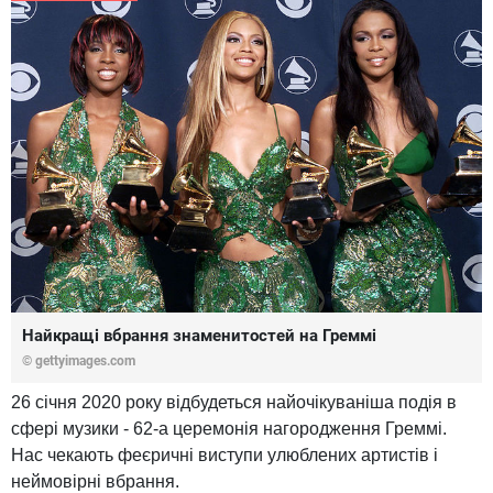
Найкращі вбрання знаменитостей на Греммі
© gettyimages.com
26 січня 2020 року відбудеться найочікуваніша подія в
сфері музики - 62-а церемонія нагородження Греммі.
Нас чекають феєричні виступи улюблених артистів і
неймовірні вбрання.