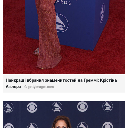
Найкращі вбрання знаменитостей на Греммі: Крістіна
Агілера
© gettyimages.com