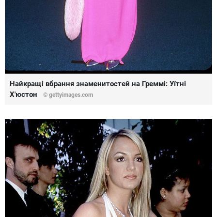
Найкращі вбрання знаменитостей на Греммі: Уїтні
Х'юстон
© gettyimages.com