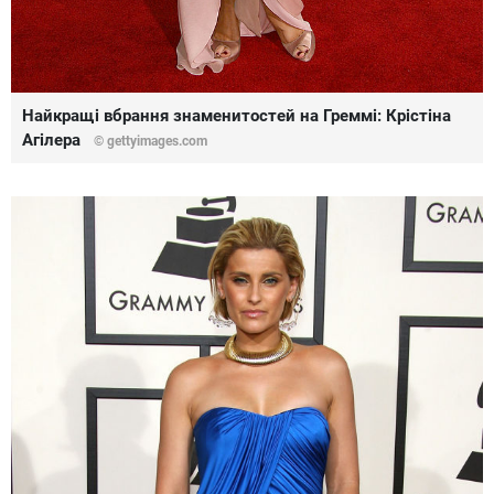
Найкращі вбрання знаменитостей на Греммі: Крістіна
Агілера
© gettyimages.com