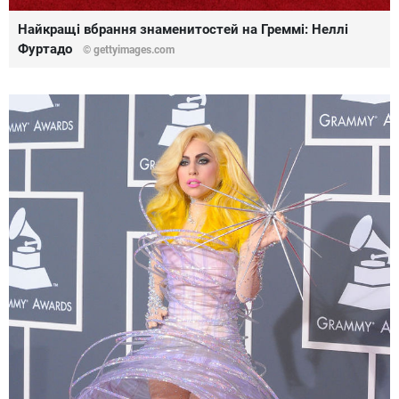
Найкращі вбрання знаменитостей на Греммі: Неллі
Фуртадо
© gettyimages.com