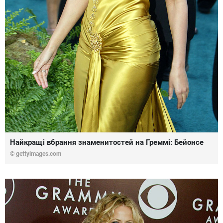
Найкращі вбрання знаменитостей на Греммі: Бейонсе
© gettyimages.com