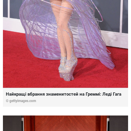
Найкращі вбрання знаменитостей на Греммі: Леді Гага
© gettyimages.com