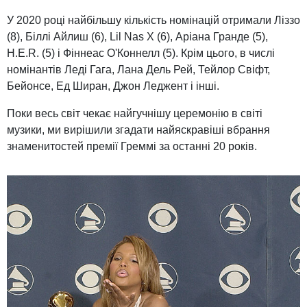
У 2020 році найбільшу кількість номінацій отримали Ліззо
(8), Біллі Айлиш (6), Lil Nas X (6), Аріана Гранде (5),
H.E.R. (5) і Фіннеас О'Коннелл (5). Крім цього, в числі
номінантів Леді Гага, Лана Дель Рей, Тейлор Свіфт,
Бейонсе, Ед Ширан, Джон Леджент і інші.
Поки весь світ чекає найгучнішу церемонію в світі
музики, ми вирішили згадати найяскравіші вбрання
знаменитостей премії Греммі за останні 20 років.