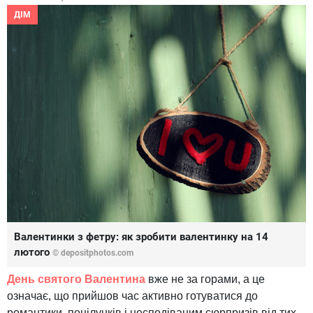
ДІМ
Валентинки з фетру: як зробити валентинку на 14
лютого
© depositphotos.com
День святого Валентина
вже не за горами, а це
означає, що прийшов час активно готуватися до
романтики, поцілунків і несподіваним сюрпризів від тих,