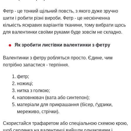
Фетр - це тонкий щільний повсть, з якого дуже зручно
шити і робити різні вироби. Фетр - це нескінченна
кількість яскравих варіантів тканини, тому вибрати щось
для валентинки своїми руками буде зовсім не складно.
Як зробити листівки валентинки з фетру
Валентинки з фетру робляться просто. Єдине, чим
потрібно запастися - терпіння.
фетр;
ножиці;
нитка з голкою;
наповнювач (вата або синтепон);
матеріали для прикрашання (бісер, ґудзики,
мереживо, стрічки).
Скористайся трафаретом або спеціальною схемою крою,
щоб сердечка на валентинці вийшли однаковими і