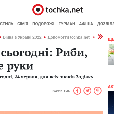
СТИЛЬ
СІМ’Я
ПОДОРОЖІ
ГУРМАН
АФІША
ДОЗВІЛ
Війна в Україні 2022
Допомогти tochka.net
Війна в У
ЩЕ
сьогодні: Риби,
е руки
одні, 24 червня, для всіх знаків Зодіаку
АК
поделиться: