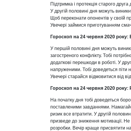
Підтримка і протекція старого друга
У другій половині дня можуть виникн
Щоб переконати опонентів у своїй пра
Увечері займися приготуванням смач
Гороскоп на 24 червня 2020 року:
У першій половині дня можуть виник
загостреного конфлікту. Тобі потрібн
додаткові перешкоди в роботі. У дру
напруженими. Тобі доведеться піти н
Увечері старайся відмовитися від від
Гороскоп на 24 червня 2020 року:
На початку дня тобі доведеться боро
поставленими завданнями. Намагайся
ризик все втратити. У другій полови
призведе до зниження мотивації. Не 
розробки. Вечір краще присвятити 