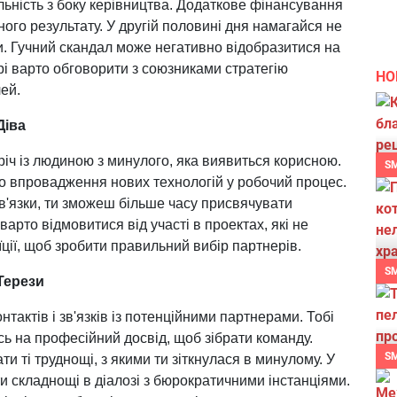
ьність з боку керівництва. Додаткове фінансування
ного результату. У другій половині дня намагайся не
и. Гучний скандал може негативно відобразитися на
рі варто обговорити з союзниками стратегію
НО
ей.
Діва
річ із людиною з минулого, яка виявиться корисною.
S
о впровадження нових технологій у робочий процес.
'язки, ти зможеш більше часу присвячувати
 варто відмовитися від участі в проектах, які не
їції, щоб зробити правильний вибір партнерів.
S
Терези
тактів і зв'язків із потенційними партнерами. Тобі
ь на професійний досвід, щоб зібрати команду.
S
и ті труднощі, з якими ти зіткнулася в минулому. У
и складнощі в діалозі з бюрократичними інстанціями.