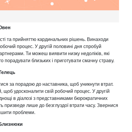
 Овен
ості та прийняттю кардинальних рішень. Винаходи
обочий процес. У другій половині дня спробуй
партнерами. Ти можеш виявити низку недоліків, які
о порадувати близьких і приготувати смачну страву.
 Телець
ися за порадою до наставника, щоб уникнути втрат.
й, щоб удосконалити свій робочий процес. У другій
днощі в діалозі з представниками бюрократичних
ть призведе лише до безглуздої втрати часу. Звернися
ішити проблеми.
 Близнюки