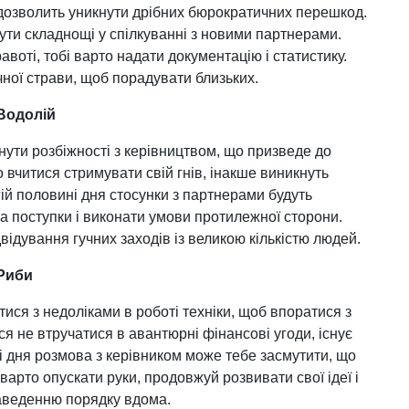
 дозволить уникнути дрібних бюрократичних перешкод.
ути складнощі у спілкуванні з новими партнерами.
воті, тобі варто надати документацію і статистику.
ної страви, щоб порадувати близьких.
 Водолій
нути розбіжності з керівництвом, що призведе до
о вчитися стримувати свій гнів, інакше виникнуть
гій половині дня стосунки з партнерами будуть
а поступки і виконати умови протилежної сторони.
відування гучних заходів із великою кількістю людей.
 Риби
тися з недоліками в роботі техніки, щоб впоратися з
 не втручатися в авантюрні фінансові угоди, існує
ні дня розмова з керівником може тебе засмутити, що
варто опускати руки, продовжуй розвивати свої ідеї і
наведенню порядку вдома.