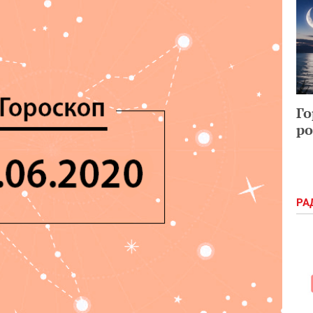
Го
ро
РА