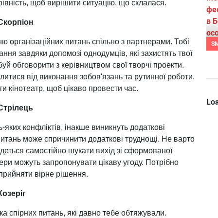
івність, щоб вирішити ситуацію, що склалася.
 Скорпіон
ю організаційних питань спільно з партнерами. Тобі
S
ння завдяки допомозі однодумців, які захистять твої
буй обговорити з керівництвом свої творчі проекти.
итися від виконання зобов'язань та рутинної роботи.
ати кінотеатр, щоб цікаво провести час.
Loa
 Стрілець
ь-яких конфліктів, інакше виникнуть додаткові
итань може спричинити додаткові труднощі. Не варто
деться самостійно шукати вихід зі сформованої
нери можуть запропонувати цікаву угоду. Потрібно
прийняти вірне рішення.
Козеріг
ка спірних питань, які давно тебе обтяжували.