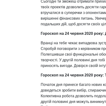
Сьогодні ти зможеш отримати прихил
твоїх проектів дозволить досягти гар
втручатися в суперечки з опонентам
вирішенні фінансових питань. Увече
подальших дій, щоб досягти своїх ціл
Гороскоп на 24 червня 2020 року: 
Вранці на тебе чекає випадкова зуст
Спробуй поговорити з керівником пр
Полегшивши свої функціональні обов
творчості. У другій половині дня тобі
приносять вигоди. Довірся своїй інту
Гороскоп на 24 червня 2020 року: 
Початок дня принесе багато нових кон
доведеться зробити вибір, спираючис
Колективна робота дозволить подолат
другій половині дня можуть виникнут