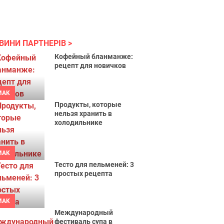
ВИНИ ПАРТНЕРІВ
Кофейный бланманже:
рецепт для новичков
MAK
Продукты, которые
нельзя хранить в
холодильнике
MAK
Тесто для пельменей: 3
простых рецепта
MAK
Международный
фестиваль супа в