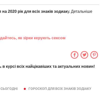
 на 2020 р
ік для вс
іх знак
ів зодиак
у. Детальніше
ідайтесь, як зірки керують сексом
ь в курсі всіх найцікавіших та актуальних новин!
 СЬОГОДНІ
ГОРОСКОП ДЛЯ ВСІХ ЗНАКІВ ЗОДІАКУ