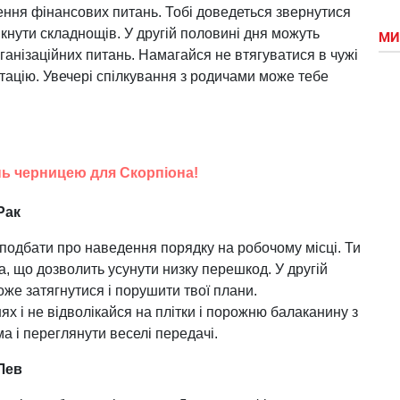
ння фінансових питань. Тобі доведеться звернутися
кнути складнощів. У другій половині дня можуть
МИ
анізаційних питань. Намагайся не втягуватися в чужі
тацію. Увечері спілкування з родичами може тебе
ань черницею для Скорпіона!
Рак
 подбати про наведення порядку на робочому місці. Ти
, що дозволить усунути низку перешкод. У другій
оже затягнутися і порушити твої плани.
 і не відволікайся на плітки і порожню балаканину з
а і переглянути веселі передачі.
Лев