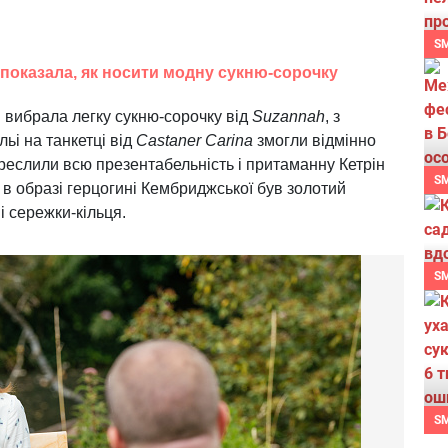
S
 показала, як носити модну сукню-сорочку
н вибрала легку сукню-сорочку від
Suzannah
, з
ьі на танкетці від
Castaner Carina
змогли відмінно
креслили всю презентабельність і притаманну Кетрін
S
в образі герцогині Кембриджської був золотий
і сережки-кільця.
S
S