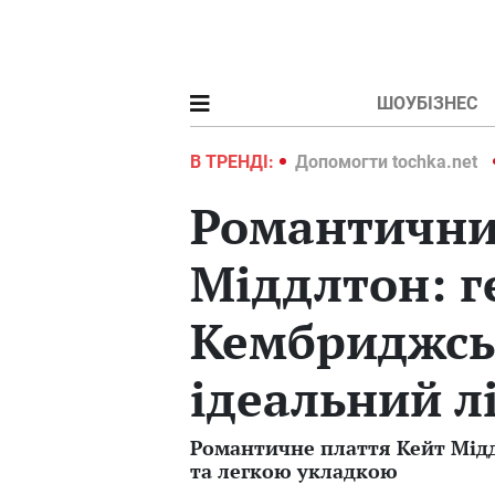
ШОУБІЗНЕС
ochka.net
Війна в Україні 2022
В ТРЕНДІ:
Допомогти tochka.net
Романтични
Міддлтон: г
Кембриджсь
ідеальний л
Романтичне плаття Кейт Мід
та легкою укладкою