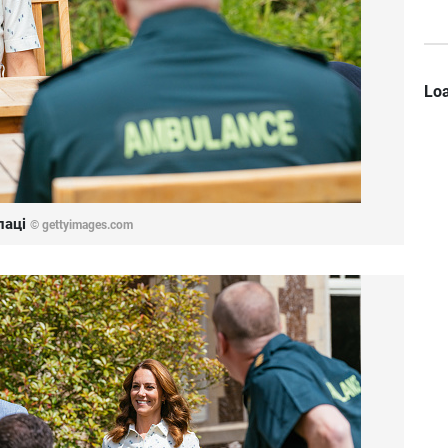
Loa
лаці
© gettyimages.com