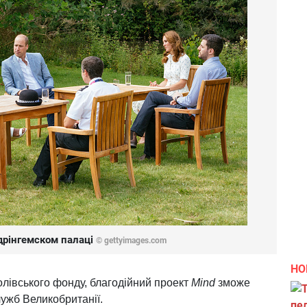
дрінгемском палаці
© gettyimages.com
НО
лівського фонду, благодійний проект
Mind
зможе
лужб Великобританії.