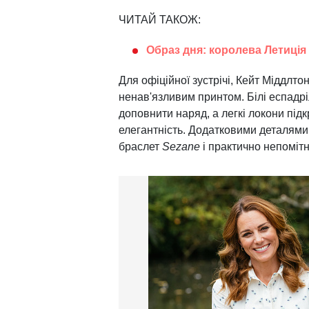
ЧИТАЙ ТАКОЖ:
Образ дня: королева Летиція
Для офіційної зустрічі, Кейт Міддлто
ненав'язливим принтом. Білі еспадріл
доповнити наряд, а легкі локони під
елегантність. Додатковими деталями 
браслет
Sezane
і практично непомітн