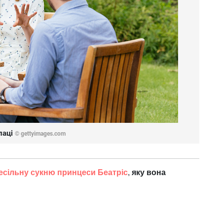
лаці
© gettyimages.com
есільну сукню принцеси Беатріс
,
яку вона