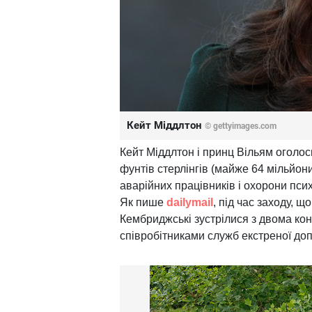
Кейт Міддлтон
© gettyimages.com
Кейт Міддлтон і принц Вільям оголос
фунтів стерлінгів (майже 64 мільйони
аварійних працівників і охорони псих
Як пише
dailymail
, під час заходу, 
Кембриджські зустрілися з двома ко
співробітниками служб екстреної до