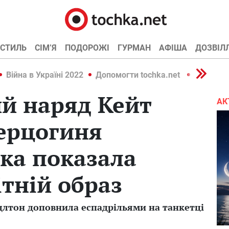
СТИЛЬ
СІМ’Я
ПОДОРОЖІ
ГУРМАН
АФІША
ДОЗВІЛ
Війна в Україні 2022
Допомогти tochka.net
Війна в У
й наряд Кейт
АК
ерцогиня
ка показала
ітній образ
длтон доповнила еспадрільями на танкетці