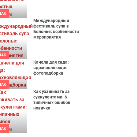
MAK
Международный
фестиваль супа в
Болонье: особенности
мероприятия
MAK
Качели для сада:
вдохновляющая
фотоподборка
MAK
Как ухаживать за
суккулентами: 6
типичных ошибок
новичка
MAK