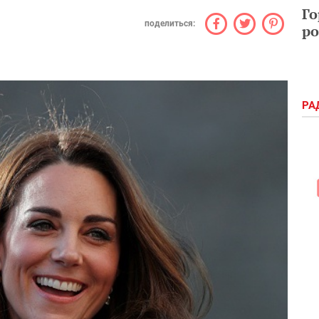
Го
поделиться:
ро
РА