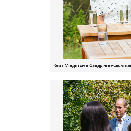
Кейт Міддлтон в Сандрінгемском па