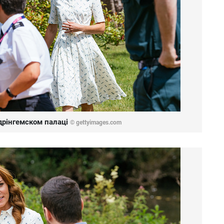
дрінгемском палаці
© gettyimages.com