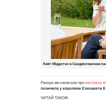
Кейт Міддлтон в Сандрінгемском па
Раніше ми написали про
вінтажну в
позичила у королеви Єлизавети II.
ЧИТАЙ ТАКОЖ: