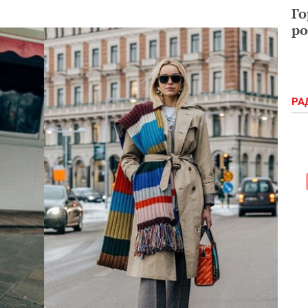
Го
ро
РА