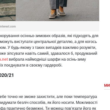
interest.com
орування осінньо-зимових образів, які підходять для
 можуть виступати центральної деталлю, а для когось
ом. У будь-якому з таких випадків важливо розуміти,
е зіпсувати навіть самий, здавалося б, продуманий
.net
вибрала наймодніші шарфи на осінь-зиму
к їх поєднувати в своєму гардеробі.
020/21
МИ
ебе точно не зможе захистити, але поки температура
идумати безліч способів, як його носити. Можливості
рфа практично безмежні. Ти можеш пов'язати його як