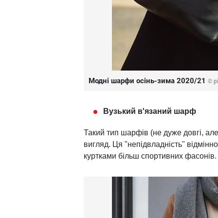
Модні шарфи осінь-зима 2020/21
© p
Вузький в'язаний шарф
Такий тип шарфів (не дуже довгі, а
вигляд. Ця "непідвладність" відмінн
куртками більш спортивних фасонів.