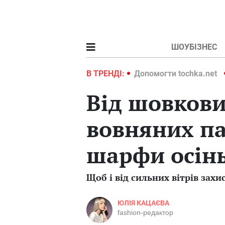
ШОУБІЗНЕС
ochka.net
Війна в Україні 2022
В ТРЕНДІ:
Допомогти tochka.net
Від шовкови
вовняних па
шарфи осінь
Щоб і від сильних вітрів зах
ЮЛІЯ КАЦАЄВА
fashion-редактор