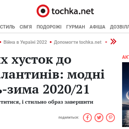
СТИЛЬ
СІМ’Я
ПОДОРОЖІ
ГУРМАН
АФІША
ДОЗВІЛ
Війна в Україні 2022
Допомогти tochka.net
Війна в У
х хусток до
АК
лантинів: модні
-зима 2020/21
иститися, і стильно образ завершити
поделиться: