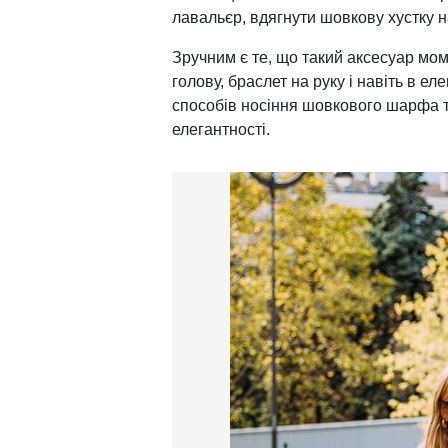
лавальєр, вдягнути шовкову хустку на
Зручним є те, що такий аксесуар мо
голову, браслет на руку і навіть в ел
способів носіння шовкового шарфа т
елегантності.