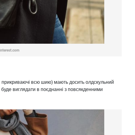
interest.com
ле прикриваючі всю шию) мають досить олдскульний
о буде виглядати в поєднанні з повсякденними