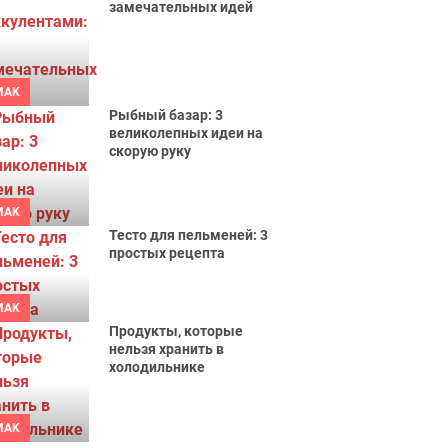
замечательных идей
MAK
Рыбный базар: 3
великолепных идеи на
скорую руку
MAK
Тесто для пельменей: 3
простых рецепта
MAK
Продукты, которые
нельзя хранить в
холодильнике
MAK