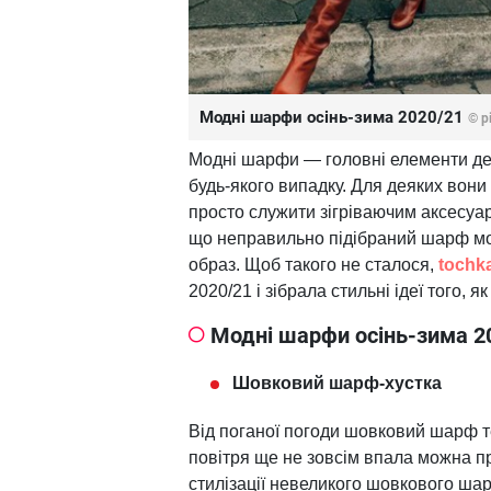
Модні шарфи осінь-зима 2020/21
© p
Модні шарфи — головні елементи дек
будь-якого випадку. Для деяких вони
просто служити зігріваючим аксесуар
що неправильно підібраний шарф мож
образ. Щоб такого не сталося,
tochka
2020/21 і зібрала стильні ідеї того, я
Модні шарфи осінь-зима 2
Шовковий шарф-хустка
Від поганої погоди шовковий шарф т
повітря ще не зовсім впала можна пр
стилізації невеликого шовкового ша