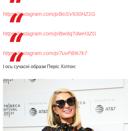
https://instagram.com/p/BoSV930HZ1G
https://instagram.com/p/Bw9qTdwH3ZG
https://instagram.com/p/7uvPBIk7k7
І ось сучасні образи Періс Хілтон: