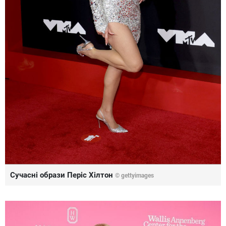
Сучасні образи Періс Хілтон
© gettyimages