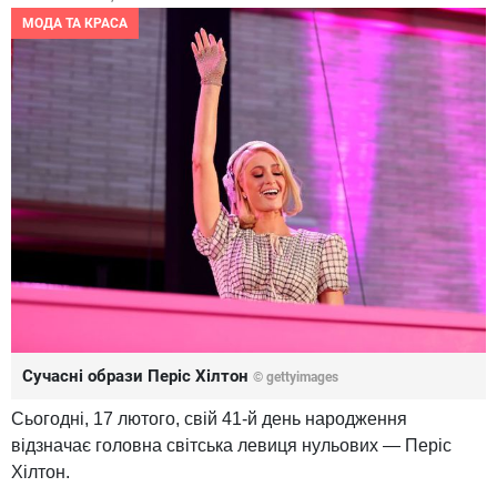
МОДА ТА КРАСА
Сучасні образи Періс Хілтон
© gettyimages
Сьогодні, 17 лютого, свій 41-й день народження
відзначає головна світська левиця нульових — Періс
Хілтон.