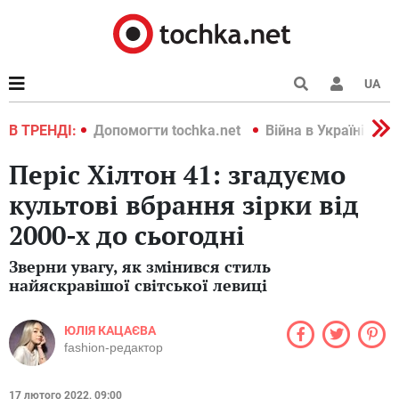
UA
країні 2022
В ТРЕНДІ:
Допомогти tochka.net
Війна в Україні 202
Періс Хілтон 41: згадуємо
культові вбрання зірки від
2000-х до сьогодні
Зверни увагу, як змінився стиль
найяскравішої світської левиці
ЮЛІЯ КАЦАЄВА
fashion-редактор
17 лютого 2022, 09:00