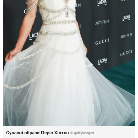
Сучасні образи Періс Хілтон
© gettyimages