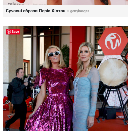
Сучасні образи Періс Хілтон
© gettyimages
Save