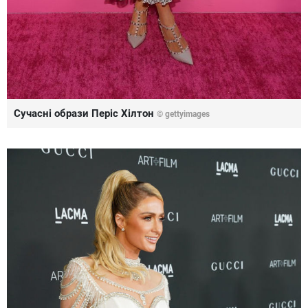
Сучасні образи Періс Хілтон
© gettyimages