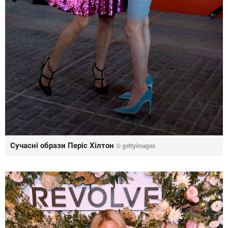
Сучасні образи Періс Хілтон
© gettyimages