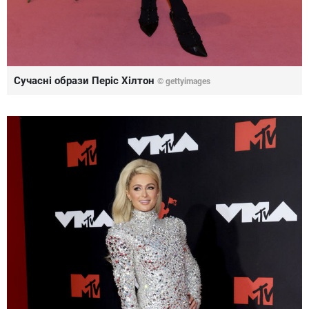
Сучасні образи Періс Хілтон
© gettyimages