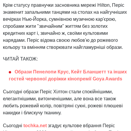
Крім статусу правнучки засновника мережі Hilton, Періс
знаменит запальними танцями на столах на найгучніших
вечірках Нью-Йорка, сумнівною музичною кар'єрою,
спробами жити "звичайним" життям без золотих
кредитних карт і, звичайно ж, своїми культовими
нарядами. Періс відома своєю любов'ю до рожевого
кольору та вмінням створювати найгламурніші образи.
ЧИТАЙ ТАКОЖ:
Образи Пенелопи Крус, Кейт Бланшетт та інших
гостей червоної доріжки кінопремії Goya Awards
Сьогодні образи Періс Хілтон стали спокійнішими,
елегантнішими, витонченішими, але вона все також
любить рожевий колір, повітряні сукні, рожеві плюшеві
накидки і блискучу тканину.
Сьогодні
tochka.net
згадує культове вбрання Періс