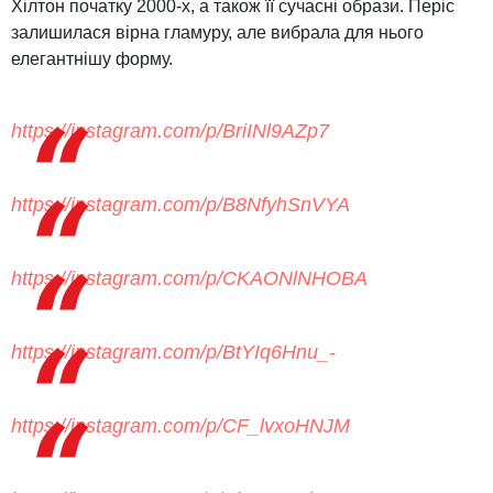
Хілтон початку 2000-х, а також її сучасні образи. Періс
залишилася вірна гламуру, але вибрала для нього
елегантнішу форму.
https://instagram.com/p/BriINl9AZp7
https://instagram.com/p/B8NfyhSnVYA
https://instagram.com/p/CKAONlNHOBA
https://instagram.com/p/BtYIq6Hnu_-
https://instagram.com/p/CF_lvxoHNJM