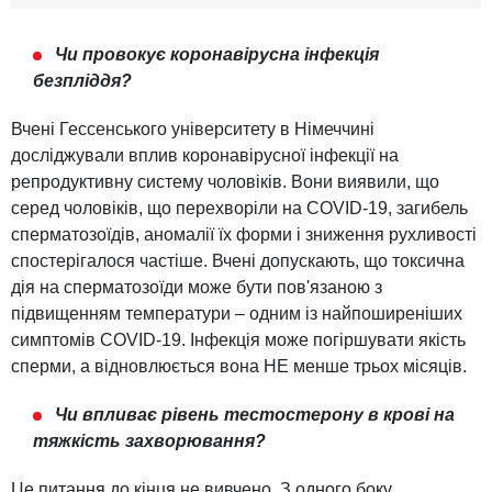
Чи провокує коронавірусна інфекція
безпліддя?
Вчені Гессенського університету в Німеччині
досліджували вплив коронавірусної інфекції на
репродуктивну систему чоловіків. Вони виявили, що
серед чоловіків, що перехворіли на COVID-19, загибель
сперматозоїдів, аномалії їх форми і зниження рухливості
спостерігалося частіше. Вчені допускають, що токсична
дія на сперматозоїди може бути пов'язаною з
підвищенням температури – одним із найпоширеніших
симптомів COVID-19. Інфекція може погіршувати якість
сперми, а відновлюється вона НЕ менше трьох місяців.
Чи впливає рівень тестостерону в крові на
тяжкість захворювання?
Це питання до кінця не вивчено. З одного боку,