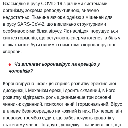
Взаємодію вірусу COVID-19 з різними системами
організму, зокрема репродуктивною, вивчено
недостатньо. Тканина яєчок є однією з мішеней для
вірусу SARS-CoV-2, що викликано структурними
особливостями білка вірусу. Як наслідок, порушується
синтез гормонів, що регулюють сперматогенез, а біль у
яєчках може бути одним із симптомів коронавірусної
хвороби.
Чи впливає коронавірус на ерекцію у
чоловіків?
Коронавірусна інфекція сприяє розвитку еректильної
дисфункції. Механізм ерекції досить складний, в його
розвитку відіграють роль щонайменше три основні
чинники: судинний, психологічний і гормональний. Вірус
впливає безпосередньо на кожний із них. По-перше, він
провокує тромбоз судин, що забезпечують кровотік у
статевому члені. По-друге, ушкоджує тканини яєчок, що