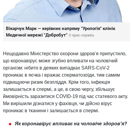
Вікарчук Марк — керівник напряму "Урологія" клінік
Медичної мережі "Добробут"
© прес-служба
Нещодавно Міністерство охорони здоров'я припустило,
що коронавірус може згубно впливати на чоловічий
організм: нібито в деяких випадках SARS-CoV-2
проникає в яєчка і вражає сперматозоїди, тим самим
підвищуючи ризик безпліддя. Крім того, інфекція
залишається в спермі, а це, в свою чергу, збільшує
ймовірність заразитися COVID-19 під час статевого акту.
Ми вирішили дізнатися у фахівця, чи дійсно вірус
проникає в тканини і залишається в спермі.
Як коронавірус впливає на чоловіче здоров'я?