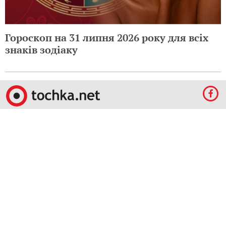
Гороскоп на 31 липня 2026 року для всіх
знаків зодіаку
© 2009-2024 КЕПРЕЙТ ПАРТНЕРС. Все права защищены.
Все права на материалы, опубликованные на данном ресурсе, принадлежат
КЕПРЕЙТ ПАРТНЕРС.
Какое-либо использование материалов без письменного разрешения
КЕПРЕЙТ ПАРТНЕРС запрещено.
При правомерном использовании материалов с данного ресурса, гиперссылка на
tochka.net обязательна.
По вопросам рекламы обращайтесь:
Отдел по работе с прямыми клиентами:
reklama@mediadim.com.ua
Тел: +38
(044) 207-33-05, +38 (044) 207-97-00
Отдел по работе с РА: Тел./факс: +38 044 207-97-07
Редакция: +38 044 207-97-00
Материалы, отмеченные знаками "Реклама", "Промо", публикуются на правах
рекламы.
Правила пользования
,
Политика в сфере конфиденциальности и персональных