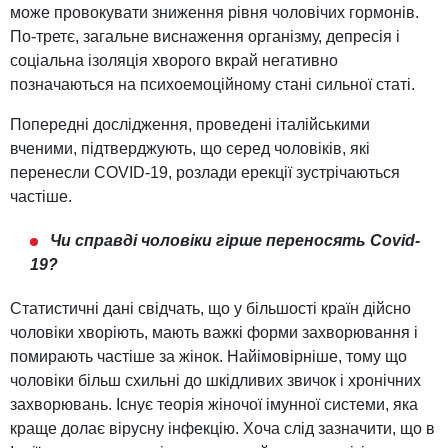
може провокувати зниження рівня чоловічих гормонів.
По-третє, загальне виснаження організму, депресія і
соціальна ізоляція хворого вкрай негативно
позначаються на психоемоційному стані сильної статі.
Попередні дослідження, проведені італійськими
вченими, підтверджують, що серед чоловіків, які
перенесли COVID-19, розлади ерекції зустрічаються
частіше.
Чи справді чоловіки гірше переносять Сovid-
19?
Статистичні дані свідчать, що у більшості країн дійсно
чоловіки хворіють, мають важкі форми захворювання і
помирають частіше за жінок. Найімовірніше, тому що
чоловіки більш схильні до шкідливих звичок і хронічних
захворювань. Існує теорія жіночої імунної системи, яка
краще долає вірусну інфекцію. Хоча слід зазначити, що в