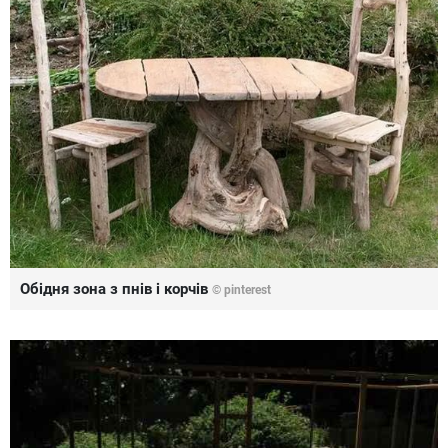
Обідня зона з пнів і корчів
© pinterest