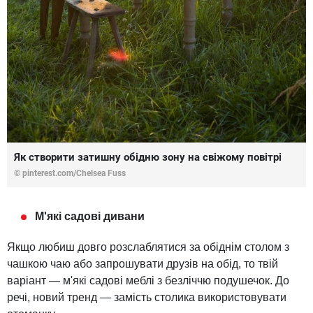
Як створити затишну обідню зону на свіжому повітрі
© pinterest.com/Chelsea Fuss
М'які садові дивани
Якщо любиш довго розслаблятися за обіднім столом з
чашкою чаю або запрошувати друзів на обід, то твій
варіант — м'які садові меблі з безліччю подушечок. До
речі, новий тренд — замість столика використовувати