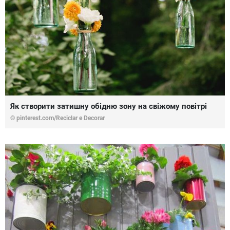
Як створити затишну обідню зону на свіжому повітрі
© pinterest.com/Reciclar e Decorar