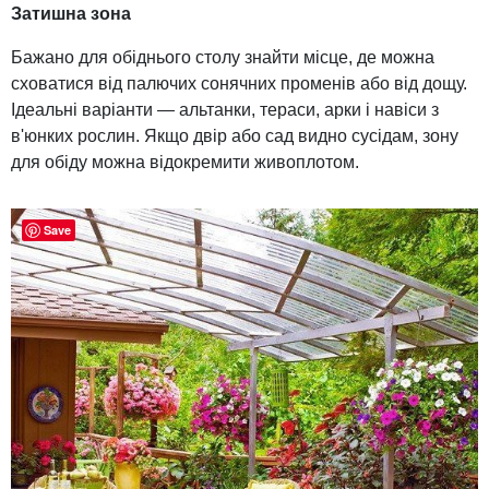
Затишна зона
Бажано для обіднього столу знайти місце, де можна
сховатися від палючих сонячних променів або від дощу.
Ідеальні варіанти — альтанки, тераси, арки і навіси з
в'юнких рослин. Якщо двір або сад видно сусідам, зону
для обіду можна відокремити живоплотом.
Save