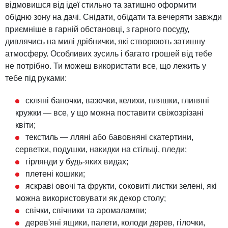
відмовишся від ідеї стильно та затишно оформити
обідню зону на дачі. Снідати, обідати та вечеряти завжди
приємніше в гарній обстановці, з гарного посуду,
дивлячись на милі дрібнички, які створюють затишну
атмосферу. Особливих зусиль і багато грошей від тебе
не потрібно. Ти можеш використати все, що лежить у
тебе під руками:
скляні баночки, вазочки, келихи, пляшки, глиняні
кружки — все, у що можна поставити свіжозрізані
квіти;
текстиль — лляні або бавовняні скатертини,
серветки, подушки, накидки на стільці, пледи;
гірлянди у будь-яких видах;
плетені кошики;
яскраві овочі та фрукти, соковиті листки зелені, які
можна використовувати як декор столу;
свічки, свічники та аромалампи;
дерев'яні ящики, палети, колоди дерев, гілочки,