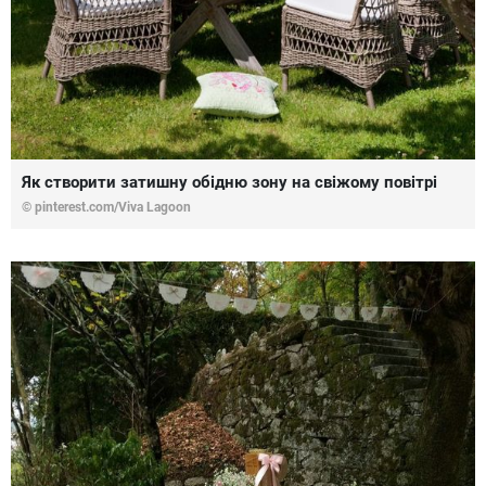
Як створити затишну обідню зону на свіжому повітрі
© pinterest.com/Viva Lagoon