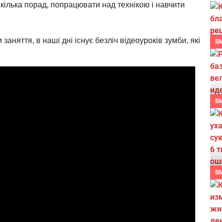
і кілька порад, попрацювати над технікою і навчити
заняття, в наші дні існує безліч відеоуроків зумби, які
S
S
S