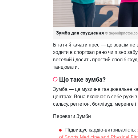
Зумба для схуднення
© depositphotos.c
Бігати й качати прес — це зовсім не
ходити в спортзал рано чи пізно заб
веселий і досить простий спосіб схуд
танцювати.
Що таке зумба?
Зумба — це музичне танцювальне кард
центрах. Вона включає в себе рухи з 
сальсу, реггетон, боллівуд, меренге і 
Переваги Зумби
Підвищує кардіо-витривалість:
of Sports Medicine and Physical Fit