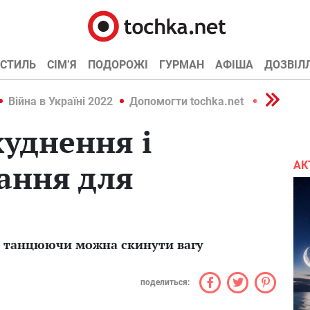
СТИЛЬ
СІМ’Я
ПОДОРОЖІ
ГУРМАН
АФІША
ДОЗВІЛ
Війна в Україні 2022
Допомогти tochka.net
Війна в У
худнення і
ання для
АК
і танцюючи можна скинути вагу
поделиться: