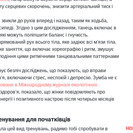
у серцевих скорочень, знизити артеріальний тиск і
 звикли до рухів вперед і назад, таким як ходьба,
сипеді. Згідно з цим дослідженням, танець включає в
 які можуть поліпшити баланс і гнучкість.
прямований рух всього тіла, яке задіює всі м'язи тіла.
ке заняття, що включає хореографію і ритм, змушує
олодіння цими ритмічними танцювальними паттернами
нує безліч досліджень, що показують, що вправи
я, включаючи стрес, неспокій і депресію. Зумба не є
коване в Міжнародному журналі екологічних
здоров'я, показало, що жінки повідомляють про
нергії і позитивного настрою після чотирьох місяців
ренування для початківців
НО
ла цей вид тренувань, радимо тобі спробувати в