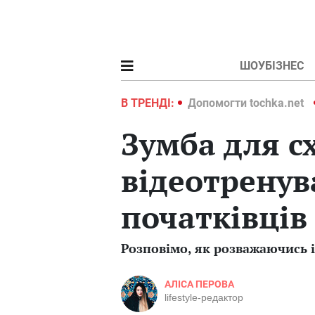
ШОУБІЗНЕС
ochka.net
Війна в Україні 2022
В ТРЕНДІ:
Допомогти tochka.net
Зумба для с
відеотренув
початківців
Розповімо, як розважаючись 
АЛІСА ПЕРОВА
lifestyle-редактор