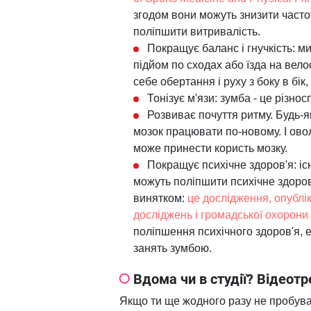
згодом вони можуть знизити частот
поліпшити витривалість.
Покращує баланс і гнучкість: ми
підйом по сходах або їзда на вело
себе обертання і руху з боку в бік,
Тонізує м'язи: зумба - це різнос
Розвиває почуття ритму. Будь-я
мозок працювати по-новому. І ов
може принести користь мозку.
Покращує психічне здоров'я: іс
можуть поліпшити психічне здоров'
винятком:
це дослідження, опублі
досліджень і громадської охорони
поліпшення психічного здоров'я, е
занять зумбою.
Вдома чи в студії? Відеот
Якщо ти ще жодного разу не пробува