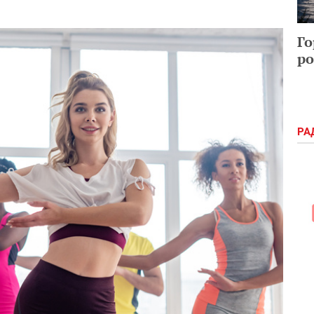
Го
ро
РА