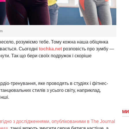
om
 весело, розуміємо тебе. Тому кожна наша обіцянка
увається. Сьогодні
tochka.net
розповість про зумбу —
нути. Так що бери своїх подружок і скоріше
іо-тренування, яке проводять в студіях і фітнес-
танцювальних стилів з усього світу, наприклад,
інші.
МИ
згідно з дослідженнями, опублікованими в The Journal
ness
, танці можуть змусити серце битися частіше, а