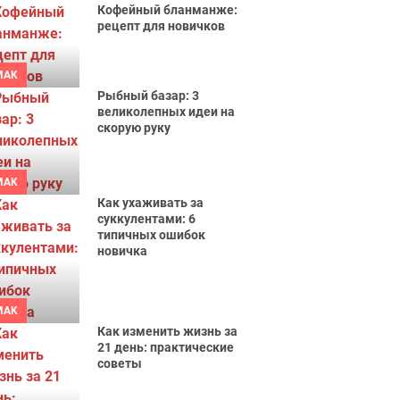
Кофейный бланманже:
рецепт для новичков
MAK
Рыбный базар: 3
великолепных идеи на
скорую руку
MAK
Как ухаживать за
суккулентами: 6
типичных ошибок
новичка
MAK
Как изменить жизнь за
21 день: практические
советы