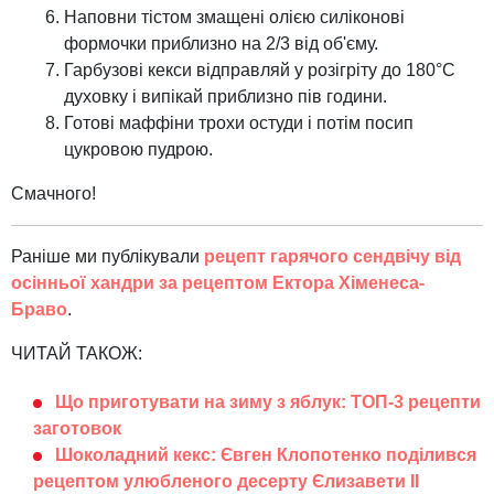
Наповни тістом змащені олією силіконові
формочки приблизно на 2/3 від об'єму.
Гарбузові кекси відправляй у розігріту до 180°C
духовку і випікай приблизно пів години.
Готові маффіни трохи остуди і потім посип
цукровою пудрою.
Смачного!
Раніше ми публікували
рецепт гарячого сендвічу від
осінньої хандри за рецептом Ектора Хіменеса-
Браво
.
ЧИТАЙ ТАКОЖ:
Що приготувати на зиму з яблук: ТОП-3 рецепти
заготовок
Шоколадний кекс: Євген Клопотенко поділився
рецептом улюбленого десерту Єлизавети II