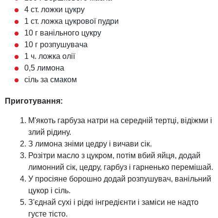
4 ст. ложки цукру
1 ст. ложка цукрової пудри
10 г ванільного цукру
10 г розпушувача
1 ч. ложка олії
0,5 лимона
сіль за смаком
Приготування:
М'якоть гарбуза натри на середній тертці, відіжми і
злий рідину.
З лимона зніми цедру і вичави сік.
Розітри масло з цукром, потім вбий яйця, додай
лимонний сік, цедру, гарбуз і гарненько перемішай.
У просіяне борошно додай розпушувач, ванільний
цукор і сіль.
З'єднай сухі і рідкі інгредієнти і заміси не надто
густе тісто.