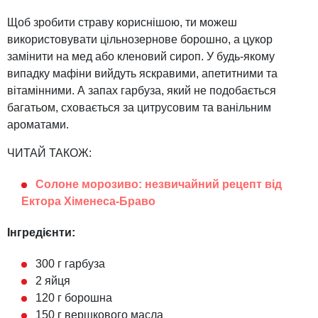
Щоб зробити страву кориснішою, ти можеш
використовувати цільнозернове борошно, а цукор
замінити на мед або кленовий сироп. У будь-якому
випадку мафіни вийдуть яскравими, апетитними та
вітамінними. А запах гарбуза, який не подобається
багатьом, сховається за цитрусовим та ванільним
ароматами.
ЧИТАЙ ТАКОЖ:
Солоне морозиво: незвичайний рецепт від
Ектора Хіменеса-Браво
Інгредієнти:
300 г гарбуза
2 яйця
120 г борошна
150 г вершкового масла