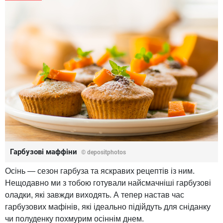
Гарбузові маффіни
© depositphotos
Осінь — сезон гарбуза та яскравих рецептів із ним.
Нещодавно ми з тобою готували найсмачніші гарбузові
оладки, які завжди виходять. А тепер настав час
гарбузових мафінів, які ідеально підійдуть для сніданку
чи полуденку похмурим осіннім днем.