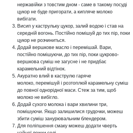
нержавійки з товстим дном - саме в такому посуді
цукор не буде пригорати, а кипляче молоко
вибігати.
Висип у каструльку цукор, залий водою і став на
середній вогонь. Постійно помішуй до тих пір, поки
цукор не розчиниться.
Додай вершкове масло і перемішай. Вари,
постійно помішуючи, до тих пір, поки цукрово-
вершкова суміш не загусне і не придбає
карамельний відтінок.
Акуратно влий в каструлю гаряче
молоко, перемішуй і розтоплюй карамельну суміш
до повної однорідної маси. Стеж за тим, щоб
молоко не вибігло.
Додай сухого молока і вари хвилини три,
помішуючи. Якщо залишилися грудочки, можеш
збити суміш занурювальним блендером.
Для поліпшення смаку можеш додати чверть
чайної ложки солі.