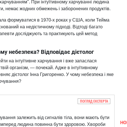
харчуванням". При інтуїтивному харчуванні людина
 їсти, немає жодних обмежень і заборонених продуктів.
ала формуватися в 1970-х роках у США, коли Тейма
снований на недієтичному підході. Відтоді багато
ерапевти досліджують та практикують цей метод
ому небезпека? Відповідає дієтолог
йти на інтуїтивне харчування і вже запаслася
твій організм, — почекай. Адже в інтуїтивному
евняє дієтолог Інна Григоренко. У чому небезпека і яке
арчування?
ПОГЛЯД ЕКСПЕРТА
чування залежить від сигналів тіла, вони мають бути
НО
амперед людина повинна бути здоровою. Хвороби