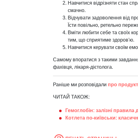
Навчитися відрізняти стан спр
смачно.
Відчувати задоволення від про
Їсти повільно, ретельно переж
Вміти любити себе та своїх ко
тим, що сприятиме здоров'ю.
Навчитися керувати своїм емоц
Самому впоратися з такими завдання
фахівця, лікаря-дієтолога.
Раніше ми розповідали
про продукт
ЧИТАЙ ТАКОЖ:
Гемоглобін: залізні правила
Котлета по-київськи: класич