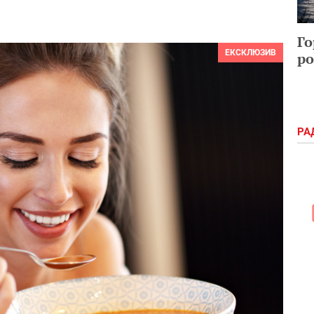
Го
ЕКСКЛЮЗИВ
ро
РА