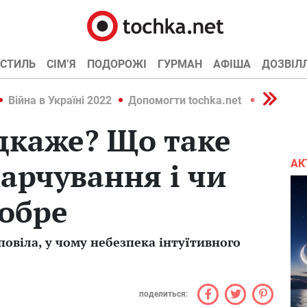
СТИЛЬ
СІМ’Я
ПОДОРОЖІ
ГУРМАН
АФІША
ДОЗВІЛ
Війна в Україні 2022
Допомогти tochka.net
Війна в У
дкаже? Що таке
харчування і чи
АК
добре
повіла, у чому небезпека інтуїтивного
поделиться: