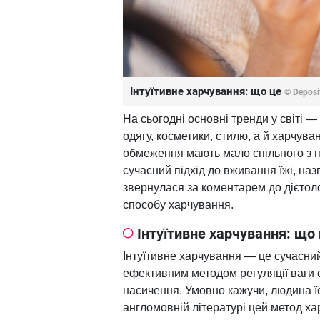
Інтуїтивне харчування: що це
© Deposi
На сьогодні основні тренди у світі —
одягу, косметики, стилю, а й харчува
обмеження мають мало спільного з п
сучасний підхід до вживання їжі, на
звернулася за коментарем до дієтоло
способу харчування.
Інтуїтивне харчування: що
Інтуїтивне харчування — це сучасний
ефективним методом регуляції ваги є
насичення. Умовно кажучи, людина їст
англомовній літературі цей метод х