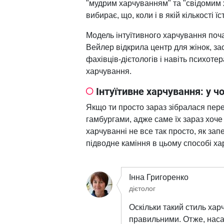
"мудрим харчуванням" та "свідомим 
вибирає, що, коли і в якій кількості
Модель інтуїтивного харчування поч
Вейлер відкрила центр для жінок, за
фахівців-дієтологів і навіть психот
харчування.
Інтуїтивне харчування: у ч
Якщо ти просто зараз зібралася пере
гамбургами, адже саме їх зараз хоче 
харчуванні не все так просто, як зап
підводне каміння в цьому способі х
Інна Григоренко
дієтолог
Оскільки такий стиль хар
правильними. Отже, нас