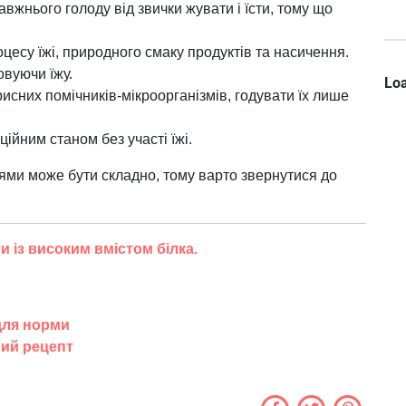
авжнього голоду від звички жувати і їсти, тому що
цесу їжі, природного смаку продуктів та насичення.
овуючи їжу.
Loa
рисних помічників-мікроорганізмів, годувати їх лише
ійним станом без участі їжі.
ми може бути складно, тому варто звернутися до
и із високим вмістом білка.
 для норми
ний рецепт