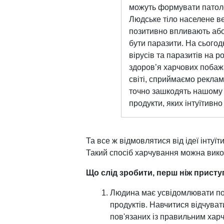
можуть формувати патоло
Людське тіло населене ве
позитивно впливають або 
бути паразити. На сьогодн
вірусів та паразитів на 
здоров’я харчових побаж
світі, сприймаємо рекламн
точно зашкодять нашому 
продукти, яких інтуїтивно
Та все ж відмовлятися від ідеї інтуї
Такий спосіб харчування можна вико
Що слід зробити, перш ніж присту
Людина має усвідомлювати пот
продуктів. Навчитися відчуват
пов'язаних із правильним хар