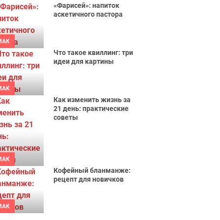
«Фарисей»: напиток
аскетичного пастора
MAK
Что такое квиллинг: три
идеи для картины
MAK
Как изменить жизнь за
21 день: практические
советы
MAK
Кофейный бланманже:
рецепт для новичков
MAK