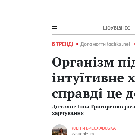
ШОУБІЗНЕС
ochka.net
Війна в Україні 2022
В ТРЕНДІ:
Допомогти tochka.net
Організм пі
інтуїтивне 
справді це 
Дієтолог Інна Григоренко роз
харчування
КСЕНІЯ БРЕСЛАВСЬКА
журналістка