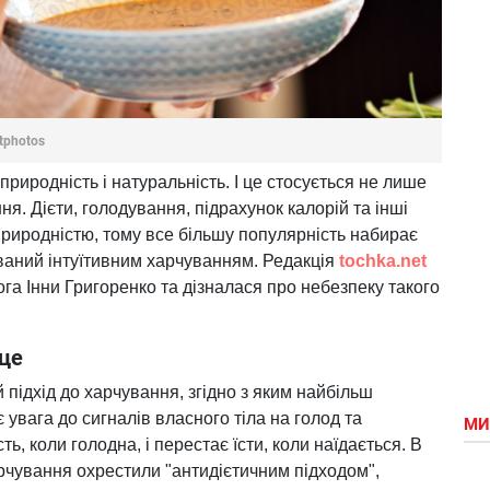
tphotos
 природність і натуральність. І це стосується не лише
ння. Дієти, голодування, підрахунок калорій та інші
риродністю, тому все більшу популярність набирає
званий інтуїтивним харчуванням. Редакція
tochka.net
га Інни Григоренко та дізналася про небезпеку такого
 це
 підхід до харчування, згідно з яким найбільш
 увага до сигналів власного тіла на голод та
МИ
ь, коли голодна, і перестає їсти, коли наїдається. В
арчування охрестили "антидієтичним підходом",