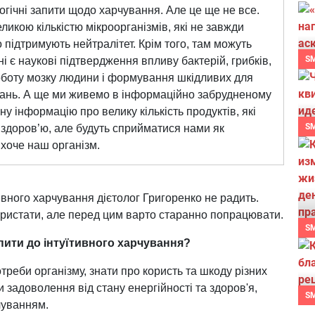
гічні запити щодо харчування. Але це ще не все.
ликою кількістю мікроорганізмів, які не завжди
підтримують нейтралітет. Крім того, там можуть
S
і є наукові підтвердження впливу бактерій, грибків,
роботу мозку людини і формування шкідливих для
ань. А ще ми живемо в інформаційно забрудненому
у інформацію про велику кількість продуктів, які
S
здоров’ю, але будуть сприйматися нами як
 хоче наш організм.
тивного харчування дієтолог Григоренко не радить.
ристати, але перед цим варто старанно попрацювати.
S
пити до інтуїтивного харчування?
реби організму, знати про користь та шкоду різних
и задоволення від стану енергійності та здоров'я,
S
чуванням.