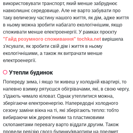
використовувати транспорт, який менше забруднює
навколишнє середовище. Але не варто забувати про
таку величезну частину нашого життя, як дім, адже життя
в ньому можна зробити набагато екологічнішим, якщо
споживати менше електроенергії. У рамках проєкту
"Гайд розумного споживання"
tochka.net
вирішила
з'ясувати, як зробити свій дім і життя в ньому
екологічнішими, а також як витрачати менше
електроенергії.
Утепли будинок
Попереду зима, і якщо ти живеш у холодній квартирі, то
напевно взимку рятуєшся обігрівачами, які, в свою чергу,
з'їдають чимало кіловат. Однак утеплитися можна,
зберігаючи електроенергію. Напередодні холодного
сезону заміни вікна на ті, які зберігають тепло: тобто
вибираючи між дерев'яними та пластиковими
склопакетами перевагу варто віддати другим. Також
проведи ревізію свого будинку/квартири на предмет