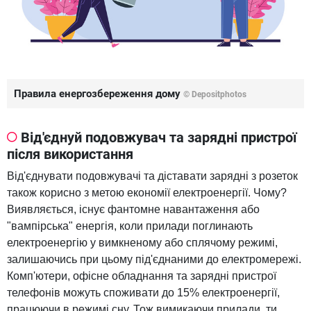
Правила енергозбереження дому
© Depositphotos
Від'єднуй подовжувач та зарядні пристрої
після використання
Від'єднувати подовжувачі та діставати зарядні з розеток
також корисно з метою економії електроенергії. Чому?
Виявляється, існує фантомне навантаження або
"вампірська" енергія, коли прилади поглинають
електроенергію у вимкненому або сплячому режимі,
залишаючись при цьому під'єднаними до електромережі.
Комп'ютери, офісне обладнання та зарядні пристрої
телефонів можуть споживати до 15% електроенергії,
працюючи в режимі сну. Тож вимикаючи прилади, ти