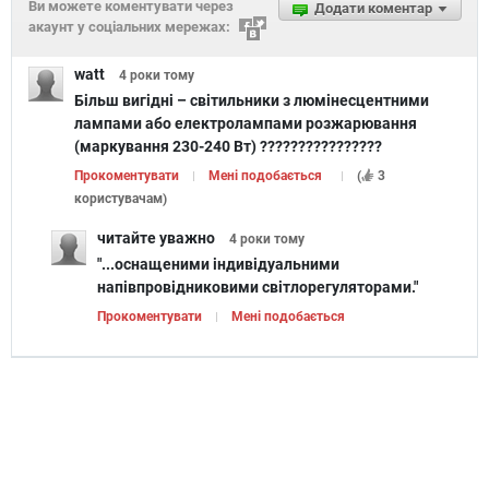
Ви можете коментувати через
Додати коментар
акаунт у соціальних мережах:
watt
4 роки
тому
Більш вигідні – світильники з люмінесцентними
лампами або електролампами розжарювання
(маркування 230-240 Вт) ????????????????
Прокоментувати
Мені подобається
(
3
користувачам
)
читайте уважно
4 роки
тому
"...оснащеними індивідуальними
напівпровідниковими світлорегуляторами."
Прокоментувати
Мені подобається