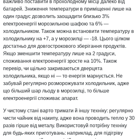
важливо поставити в прохолодному місці далеко від
батарей. Зниження температури в приміщенні лише на
один градус дозволить заощадити близько 3%
електроенергії морозильною шафою та 6% —
холодильником. Також можна встановити температуру в
холодильнику на +7, а у морозилці — -18. Цього цілком
достатньо для довгострокового зберігання продуктів.
Якщо зменшити температуру лише на 2 градуси,
споживання електроенергії зросте на 10%. Також
перевір, чи щільно закриваються дверцята
холодильника, якщо ні — то енергія марнується. Не
забувай регулярно розморожувати холодильник, адже
що більший шар льоду в морозилці, то більше
електроенергії споживає апарат.
У чистому стані варто тримати й іншу техніку: регулярно
чисти чайник від накипу, адже вона проводить тепло у 30
разів гірше від металу. Використовуй потрібну техніку
для будь-яких приготувань: наприклад, для підігріву