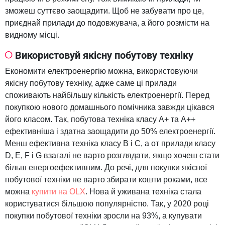
зможеш суттєво заощадити. Щоб не забувати про це,
приєднай прилади до подовжувача, а його розмісти на
видному місці.
Використовуй якісну побутову техніку
Економити електроенергію можна, використовуючи
якісну побутову техніку, адже саме ці прилади
споживають найбільшу кількість електроенергії. Перед
покупкою нового домашнього помічника завжди цікався
його класом. Так, побутова техніка класу А+ та А++
ефективніша і здатна заощадити до 50% електроенергії.
Менш ефективна техніка класу В і С, а от прилади класу
D, E, F і G взагалі не варто розглядати, якщо хочеш стати
більш енергоефективним. До речі, для покупки якісної
побутової техніки не варто збирати кошти роками, все
можна
купити на OLX
. Нова й уживана техніка стала
користуватися більшою популярністю. Так, у 2020 році
покупки побутової техніки зросли на 93%, а купувати