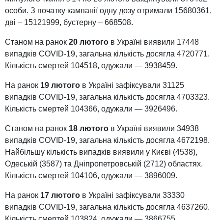
особи. З початку кампанії одну дозу отримали 15680361,
дві – 15121999, бустерну – 668508.
Станом на ранок
20 лютого
в Україні виявили 17448
випадків COVID-19, загальна кількість досягла 4720771.
Кількість смертей 104518, одужали — 3938459.
На ранок
19 лютого
в Україні зафіксували 31125
випадків COVID-19, загальна кількість досягла 4703323.
Кількість смертей 104366, одужали — 3926496.
Станом на ранок
18 лютого
в Україні виявили 34938
випадків COVID-19, загальна кількість досягла 4672198.
Найбільшу кількість випадків виявили у Києві (4538),
Одеській (3587) та Дніпропетровській (2712) областях.
Кількість смертей 104106, одужали — 3896009.
На ранок
17 лютого
в Україні зафіксували 33330
випадків COVID-19, загальна кількість досягла 4637260.
Кількість смертей 103824, одужали — 3866755.