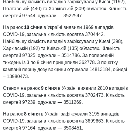
Найбільшу кількість випадків зафіксували у Києві (1192),
Полтавській (440) та Харківській (309) областях. Кількість
смертей 97544, одужали — 3522547.
На ранок
10 січня
в Україні виявили 1969 випадків
COVID-19, загальна кількість досягла 3704442.
Найбільшу кількість випадків зафіксували у Києві (398),
Харківській (192) та Київській (135) областях. Кількість
смертей 97325, одужали – 3514786. За попередній
тиждень із 3 по 9 січня прищепили 362778. З початку
кампанії першу дозу вакцини отримали 14813184, обидві
– 13980473.
Станом на ранок
9 січня
в Україні виявили 2810 випадків
COVID-19, загальна кількість досягла 3702473. Кількість
смертей 97239, одужали — 3511269.
На ранок
8 січня
в Україні зафіксували 3195 випадків
COVID-19, загальна кількість досягла 3699663. Кількість
смертей 97164, одужали — 3508451.