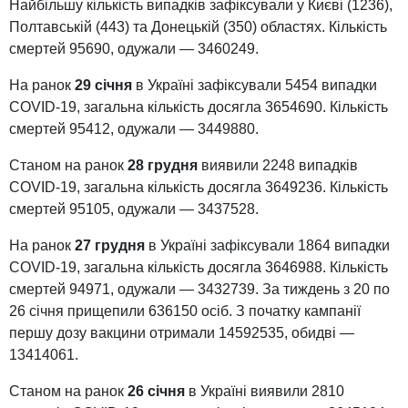
Найбільшу кількість випадків зафіксували у Києві (1236),
Полтавській (443) та Донецькій (350) областях. Кількість
смертей 95690, одужали — 3460249.
На ранок
29 січня
в Україні зафіксували 5454 випадки
COVID-19, загальна кількість досягла 3654690. Кількість
смертей 95412, одужали — 3449880.
Станом на ранок
28 грудня
виявили 2248 випадків
COVID-19, загальна кількість досягла 3649236. Кількість
смертей 95105, одужали — 3437528.
На ранок
27 грудня
в Україні зафіксували 1864 випадки
COVID-19, загальна кількість досягла 3646988. Кількість
смертей 94971, одужали — 3432739. За тиждень з 20 по
26 січня прищепили 636150 осіб. З початку кампанії
першу дозу вакцини отримали 14592535, обидві —
13414061.
Станом на ранок
26 січня
в Україні виявили 2810