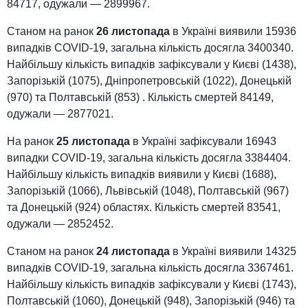
84717, одужали — 2899967.
Станом на ранок
26 листопада
в Україні виявили 15936
випадків COVID-19, загальна кількість досягла 3400340.
Найбільшу кількість випадків зафіксували у Києві (1438),
Запорізькій (1075), Дніпропетровській (1022), Донецькій
(970) та Полтавській (853) . Кількість смертей 84149,
одужали — 2877021.
На ранок
25 листопада
в Україні зафіксували 16943
випадки COVID-19, загальна кількість досягла 3384404.
Найбільшу кількість випадків виявили у Києві (1688),
Запорізькій (1066), Львівській (1048), Полтавській (967)
та Донецькій (924) областях. Кількість смертей 83541,
одужали — 2852452.
Станом на ранок
24 листопада
в Україні виявили 14325
випадків COVID-19, загальна кількість досягла 3367461.
Найбільшу кількість випадків зафіксували у Києві (1743),
Полтавській (1060), Донецькій (948), Запорізькій (946) та