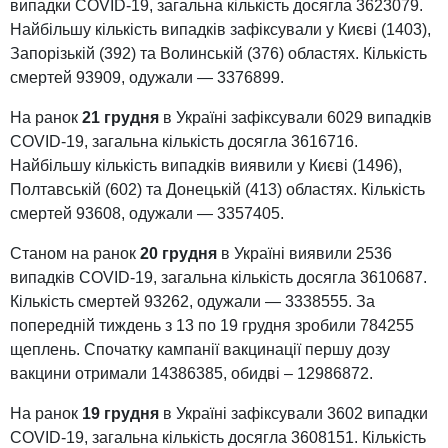
випадки COVID-19, загальна кількість досягла 3623079.
Найбільшу кількість випадків зафіксували у Києві (1403),
Запорізькій (392) та Волинській (376) областях. Кількість
смертей 93909, одужали — 3376899.
На ранок
21 грудня
в Україні зафіксували 6029 випадків
COVID-19, загальна кількість досягла 3616716.
Найбільшу кількість випадків виявили у Києві (1496),
Полтавській (602) та Донецькій (413) областях. Кількість
смертей 93608, одужали — 3357405.
Станом на ранок
20 грудня
в Україні виявили 2536
випадків COVID-19, загальна кількість досягла 3610687.
Кількість смертей 93262, одужали — 3338555. За
попередній тиждень з 13 по 19 грудня зробили 784255
щеплень. Спочатку кампанії вакцинації першу дозу
вакцини отримали 14386385, обидві – 12986872.
На ранок
19 грудня
в Україні зафіксували 3602 випадки
COVID-19, загальна кількість досягла 3608151. Кількість