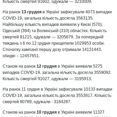
Кількість смертей 91602, одужали — 3233009.
На ранок
13 грудня
в Україні зафіксували 4073 випадки
COVID-19, загальна кількість досягла 3563135.
Найбільшу кількість випадків виявили у Києві (570),
Одеській (394) та Волинській (310) областях. Кількість
смертей 91215, одужали — 3205879. За попередній
тиждень з 6 по 12 грудня прищепили 1029953 особи.
Спочатку кампанії першу дозу отримали 14131443,
обидві – 12457651.
Станом на ранок
12 грудня
в Україні виявили 5275
випадків COVID-19, загальна кількість досягла 3559092.
Кількість смертей 91027, одужали — 3195913.
На ранок 11 грудня в Україні зафіксували 10133 випадки
COVID-19, загальна кількість досягла 3553817. Кількість
смертей 90789, одужали - 3184287.
Станом на ранок
10 грудня
в Україні виявили 11327