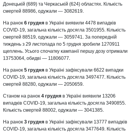
Донецькій (689) та Черкаській (624) областях. Кількість
смертей 88986, одужали — 3082619.
На ранок
6 грудня
в Україні виявили 4478 випадків
COVID-19, загальна кількість досягла 3501955. Кількість
смертей 88519, одужали — 3059741. За попередній
тиждень з 29 листопада по 5 грудня зробили 1270911
щеплень. Усього спочатку кампанії першу дозу отримали
13753064, обидві — 11806077.
На ранок
5 грудня
в Україні зафіксували 6622 випадки
COVID-19, загальна кількість досягла 3497477. Кількість
смертей 88280, одужали — 2050659.
Станом на ранок
4 грудня
в Україні виявили 13206
випадків COVID-19, загальна кількість досягла 3490855.
Кількість смертей 88002, одужали — 3041385.
На ранок
3 грудня
в Україні зафіксували 13777 випадків
COVID-19, загальна кількість досягла 3477649. Кількість