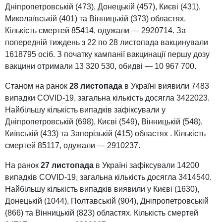
Дніпропетровській (473), Донецькій (457), Києві (431),
Миколаївській (401) та Вінницькій (373) областях.
Кількість смертей 85414, одужали — 2920714. За
попередній тиждень з 22 по 28 листопада вакцинували
1618795 осіб. З початку кампанії вакцинації першу дозу
вакцини отримали 13 320 530, обидві — 10 967 700.
Станом на ранок
28 листопада
в Україні виявили 7483
випадки COVID-19, загальна кількість досягла 3422023.
Найбільшу кількість випадків зафіксували у
Дніпропетровській (698), Києві (549), Вінницькій (548),
Київській (433) та Запорізькій (415) областях . Кількість
смертей 85117, одужали — 2910237.
На ранок
27 листопада
в Україні зафіксували 14200
випадків COVID-19, загальна кількість досягла 3414540.
Найбільшу кількість випадків виявили у Києві (1630),
Донецькій (1044), Полтавській (904), Дніпропетровській
(866) та Вінницькій (823) областях. Кількість смертей