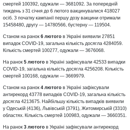
смертей 100392, одужали — 3681092. За попередній
тиждень з 31 січня до 6 лютого вакцинувалися 418027
осіб. З початку кампанії першу дозу вакцини отримали
15458480, другу — 14780566, бустерну — 119504.
Станом на ранок
6 лютого
в Україні виявили 27851
випадок COVID-19, загальна кількість досягла 4284059.
Кількість смертей 100277, одужали — 3676068.
На ранок
5 лютого
в Україні зафіксували 42533 випадки
COVID-19, загальна кількість досягла 4256208. Кількість
смертей 100168, одужали — 3669979.
Станом на ранок
4 лютого
в Україні зафіксували
антирекорд 43778 випадків COVID-19, загальна кількість
досягла 4213675. Найбільшу кількість випадків виявили
у Одеській (4136), Львівській (3791), Житомирській (3310)
областях. Кількість смертей 100983, одужали — 3660351.
На ранок
3 лютого
в Україні зафіксували антирекорд