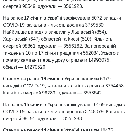
смертей 98549, одужали — 3561923.
На ранок
17 січня
в Україні зафіксували 5072 випадки
COVID-19, загальна кількість досягла 3759530.
Найбільше випадків виявили у Львівській (854),
Харківській (647) областей та Києві (510). Кількість
смертей 98361, одужали — 3556162. За попередній
тиждень з 10 по 17 січня прищепили 552034. Усього з
початку кампанії першу дозу отримали 14993075,
обидві — 14270520.
Станом на ранок
16 січня
в Україні виявили 6379
випадків COVID-19, загальна кількість досягла 3754458.
Кількість смертей 98283, одужали — 3553642.
На ранок
15 січня
в Україні зафіксували 10569 випадків
COVID-19, загальна кількість досягла 3748079. Кількість
смертей 98195, одужали — 3551283.
Станом на ранок
14 січня
в Україні виявили 10476