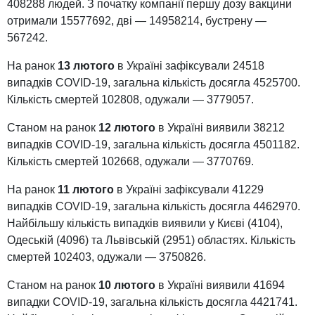
408288 людей. З початку компанії першу дозу вакцини
отримали 15577692, дві — 14958214, бустрену —
567242.
На ранок
13 лютого
в Україні зафіксували 24518
випадків COVID-19, загальна кількість досягла 4525700.
Кількість смертей 102808, одужали — 3779057.
Станом на ранок
12 лютого
в Україні виявили 38212
випадків COVID-19, загальна кількість досягла 4501182.
Кількість смертей 102668, одужали — 3770769.
На ранок
11 лютого
в Україні зафіксували 41229
випадків COVID-19, загальна кількість досягла 4462970.
Найбільшу кількість випадків виявили у Києві (4104),
Одеській (4096) та Львівській (2951) областях. Кількість
смертей 102403, одужали — 3750826.
Станом на ранок
10 лютого
в Україні виявили 41694
випадки COVID-19, загальна кількість досягла 4421741.