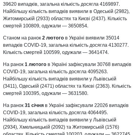
39620 випадків, загальна кількість досягла 4169897.
Найбільшу кількість випадків виявили в Одеській (2982),
Житомирській (2933) областях та Києві (2437). Кількість
смертей 100809, одужали — 3650854.
Станом на ранок
2 лютого
в Україні виявили 35014
випадків COVID-19, загальна кількість досягла 4130277.
Кількість смертей 100599, одужали — 3641474.
На ранок
1 лютого
в Україні зафіксували 30768 випадків
COVID-19, загальна кількість досягла 4095263.
Найбільшу кількість випадків виявили у Львівській
(3411), Одеській (2471) областях та Києві (2363). Кількість
смертей 100395, одужали — 3631580.
На ранок
31 січня
в Україні зафіксували 22026 випадків
COVID-19, загальна кількість досягла 4064495.
Найбільшу кількість випадків виявили у Львівській
(2934), Хмельницькій (2092) та Житомирській (1576)
областях. Кількість смертей 100203, одужали — 3622745.