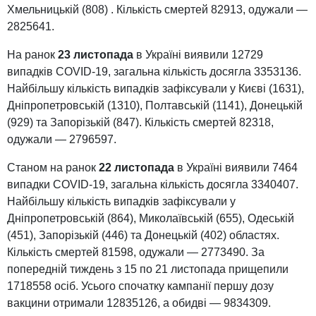
Хмельницькій (808) . Кількість смертей 82913, одужали —
2825641.
На ранок
23 листопада
в Україні виявили 12729
випадків COVID-19, загальна кількість досягла 3353136.
Найбільшу кількість випадків зафіксували у Києві (1631),
Дніпропетровській (1310), Полтавській (1141), Донецькій
(929) та Запорізькій (847). Кількість смертей 82318,
одужали — 2796597.
Станом на ранок
22 листопада
в Україні виявили 7464
випадки COVID-19, загальна кількість досягла 3340407.
Найбільшу кількість випадків зафіксували у
Дніпропетровській (864), Миколаївській (655), Одеській
(451), Запорізькій (446) та Донецькій (402) областях.
Кількість смертей 81598, одужали — 2773490. За
попередній тиждень з 15 по 21 листопада прищепили
1718558 осіб. Усього спочатку кампанії першу дозу
вакцини отримали 12835126, а обидві — 9834309.