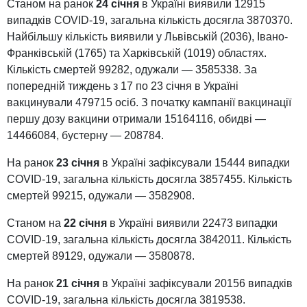
Станом на ранок
24 січня
в Україні виявили 12915
випадків COVID-19, загальна кількість досягла 3870370.
Найбільшу кількість виявили у Львівській (2036), Івано-
Франківській (1765) та Харківській (1019) областях.
Кількість смертей 99282, одужали — 3585338. За
попередній тиждень з 17 по 23 січня в Україні
вакцинували 479715 осіб. З початку кампанії вакцинації
першу дозу вакцини отримали 15164116, обидві —
14466084, бустерну — 208784.
На ранок
23 січня
в Україні зафіксували 15444 випадки
COVID-19, загальна кількість досягла 3857455. Кількість
смертей 99215, одужали — 3582908.
Станом на
22 січня
в Україні виявили 22473 випадки
COVID-19, загальна кількість досягла 3842011. Кількість
смертей 89129, одужали — 3580878.
На ранок
21 січня
в Україні зафіксували 20156 випадків
COVID-19, загальна кількість досягла 3819538.