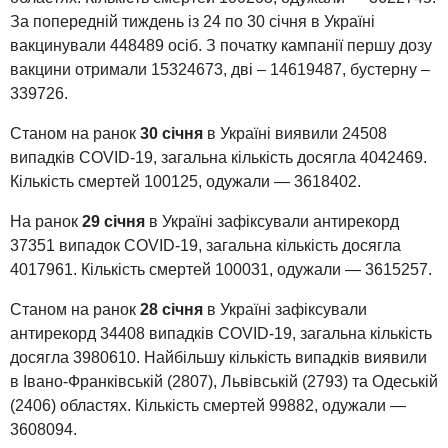
За попередній тиждень із 24 по 30 січня в Україні
вакцинували 448489 осіб. З початку кампанії першу дозу
вакцини отримали 15324673, дві – 14619487, бустерну –
339726.
Станом на ранок
30 січня
в Україні виявили 24508
випадків COVID-19, загальна кількість досягла 4042469.
Кількість смертей 100125, одужали — 3618402.
На ранок
29 січня
в Україні зафіксували антирекорд
37351 випадок COVID-19, загальна кількість досягла
4017961. Кількість смертей 100031, одужали — 3615257.
Станом на ранок
28 січня
в Україні зафіксували
антирекорд 34408 випадків COVID-19, загальна кількість
досягла 3980610. Найбільшу кількість випадків виявили
в Івано-Франківській (2807), Львівській (2793) та Одеській
(2406) областях. Кількість смертей 99882, одужали —
3608094.