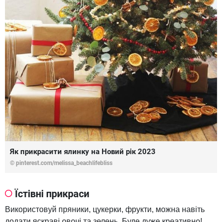
Як прикрасити ялинку на Новий рік 2023
© pinterest.com/melissa_beachlifebliss
Їстівні прикраси
Використовуй пряники, цукерки, фрукти, можна навіть
додати яскраві овочі та зелень. Буде дуже креативно!