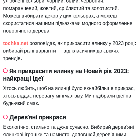
улюблені кольори: чорний, білий, червоний,
помаранчевий, жовтий, сріблястий та золотистий.
Можеш вибирати декор у цих кольорах, а можеш
скористатися нашими підказками модного оформлення
новорічного дерева.
tochka.net
розповідає, як прикрасити ялинку у 2023 році:
вибирай різні варіанти — від класичних до свіжих
трендів.
Як прикрасити ялинку на Новий рік 2023:
найкращі ідеї
Хтось любить, щоб на ялинці було якнайбільше прикрас,
хтось віддає перевагу мінімалізму. Ми підібрали ідеї на
будь-який смак.
Дерев'яні прикраси
Екологічно, стильно та дуже сучасно. Вибирай дерев'яні
ялинкові іграшки та намисто, доповнюй дерев'яними