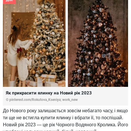
ДІМ
Як прикрасити ялинку на Новий рік 2023
© pinterest.com/Rokutova_Kseniya; work_new
До Нового року залишається зовсім небагато часу, і якщо
ти ще не встигла купити ялинку і вбрати її, то поспішай.
Новий рік 2023 — це рік Чорного Водяного Кролика. Його