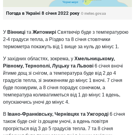
Погода в Україні 8 січня 2022 року
© meteo.gov.ua
У
Вінниці
та
Житомирі
Святвечір буде з температурою
2-4 градуси тепла, а Різдво та 8 січня стовпчики
термометра покажуть від 1 вище за нуль до мінус 1.
У західних областях, зокрема, у
Хмельницькому,
Рівному, Тернополі, Луцьку та Львові
6 січня вночі
йтиме дощ зі снігом, а температура буде від 2 до 4
градусів тепла, зі зниженням до мінус 1 вночі. 7 січня
буде похмурим, а 8 січня порадує сонечком, а
температура коливатиметься від 1 до мінус 1 вдень,
опускаючись уночі до мінус 4.
В
Івано-Франківську, Чернівцях та Ужгороді
6 січня
також буде сніг із дощем уночі, а вдень повітря
прогріється від 3 до 5 градусів тепла. 7 та 8 січня