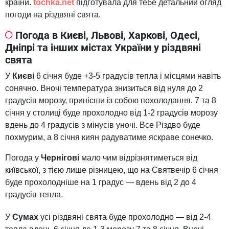
країни.
tochka.net
підготувала для тебе детальний огляд
погоди на різдвяні свята.
Погода в Києві, Львові, Харкові, Одесі,
Дніпрі та інших містах України у різдвяні
свята
У
Києві
6 січня буде +3-5 градусів тепла і місцями навіть
сонячно. Вночі температура знизиться від нуля до 2
градусів морозу, принісши із собою похолодання. 7 та 8
січня у столиці буде прохолодно від 1-2 градусів морозу
вдень до 4 градусів з мінусів уночі. Все Різдво буде
похмурим, а 8 січня киян радуватиме яскраве сонечко.
Погода у
Чернігові
мало чим відрізнятиметься від
київської, з тією лише різницею, що на Святвечір 6 січня
буде прохолодніше на 1 градус — вдень від 2 до 4
градусів тепла.
У
Сумах
усі різдвяні свята буде прохолодно — від 2-4