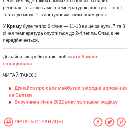
небосхил буде таким самим як і в інших західних
регіонах і з такою самою температурою повітря — від 1
тепла до мінус 1, з поступовим зниженням уночі.
У
Криму
буде тепло 6 січня — 11-13 вище за нуль. 7 та 8
січня температура опуститься до 2-4 тепла. Опадів не
передбачається.
Дізнайся, як зробити так, щоб
карта бажань
спрацювала.
ЧИТАЙ ТАКОЖ:
Дізнайся про своє майбутнє: народні ворожіння
на Святки
Везунчики січня 2022 року за знаком зодіаку
ПЕЧАТЬ СТРАНИЦЫ