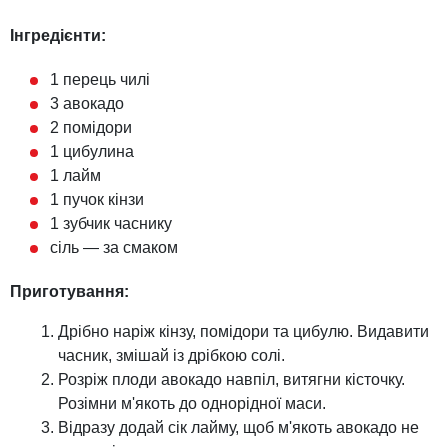
Інгредієнти:
1 перець чилі
3 авокадо
2 помідори
1 цибулина
1 лайм
1 пучок кінзи
1 зубчик часнику
сіль — за смаком
Приготування:
Дрібно наріж кінзу, помідори та цибулю. Видавити
часник, змішай із дрібкою солі.
Розріж плоди авокадо навпіл, витягни кісточку.
Розімни м'якоть до однорідної маси.
Відразу додай сік лайму, щоб м'якоть авокадо не