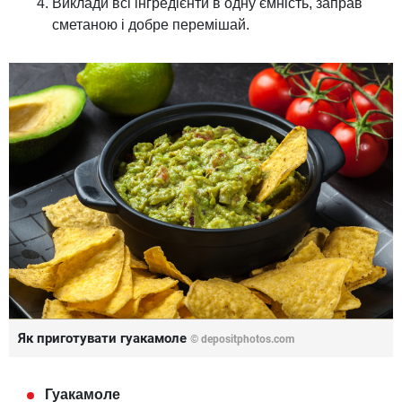
Виклади всі інгредієнти в одну ємність, заправ
сметаною і добре перемішай.
Як приготувати гуакамоле
© depositphotos.com
Гуакамоле