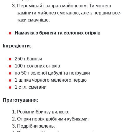
Перемішай і заправ майонезом. Ти можеш
замінити майонез сметаною, але з першим все-
таки смачніше.
Намазка з бринзи та солоних огірків
Інгредієнти:
250 г бринзи
100 г солоних огірків
по 50 г зеленої цибулі та петрушки
1 щіпка чорного меленого перцю
1 ст.л. сметани
Приготування:
Розімни бринзу вилкою.
Огірки поріж дрібними кубиками.
Подрібни зелень.