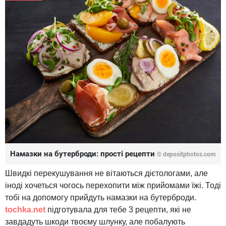
Намазки на бутерброди: прості рецепти
© depositphotos.com
Швидкі перекушування не вітаються дієтологами, але
іноді хочеться чогось перехопити між прийомами їжі. Тоді
тобі на допомогу прийдуть намазки на бутерброди.
tochka.net
підготувала для тебе 3 рецепти, які не
завдадуть шкоди твоєму шлунку, але побалують