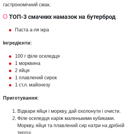
гастрономічний смак.
ТОП-3 смачних намазок на бутерброд
Паста а-ля ікра
Інгредієнти:
100 г філе оселедця
1 морквина
2 яйця
1 плавлений сирок
1 ст.л. майонезу
Приготування:
Відвари яйця і моркву, дай охолонути і очисти.
Філе оселедця наріж маленькими кубиками.
Моркву, яйця та плавлений сир натри на дрібній
тертці.