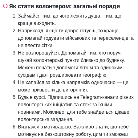
Як стати волонтером: загальні поради
Займайся тим, до чого лежить душа і тим, що
краще виходить.
Наприклад, якщо ти добре готуєш, то краще
допомагай годувати військових та переселенців, а
не плести сітки.
Не розпорошуйся. Допомагай тим, хто поруч,
шукай волонтерські пункти близько до будинку.
Можеш почати з допомоги літнім та одиноким
сусідам і далі розширювати географію.
Не хапайся за кілька напрямків одночасно — це
може призвести до вигоряння.
Будь в курсі. Підпишись на Telegram-канали різних
волонтерських ініціатив та стеж за їхніми
новинами. Можливо, для тебе знайдеться цікаве
волонтерське завдання.
Визначся з мотивацією. Важливо знати, що тебе
мотивує на безкоштовну роботу, цим ти зможеш