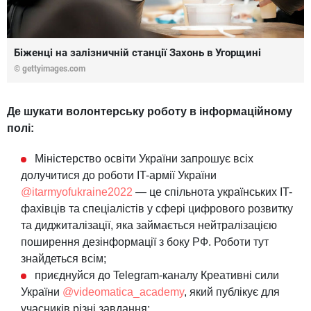
Біженці на залізничній станції Захонь в Угорщині
© gettyimages.com
Де шукати волонтерську роботу в інформаційному
полі:
Міністерство освіти України запрошує всіх
долучитися до роботи IT-армії України
@itarmyofukraine2022
— це спільнота українських IT-
фахівців та спеціалістів у сфері цифрового розвитку
та диджиталізації, яка займається нейтралізацією
поширення дезінформації з боку РФ. Роботи тут
знайдеться всім;
приєднуйся до Telegram-каналу Креативні сили
України
@videomatica_academy
, який публікує для
учасників різні завдання;