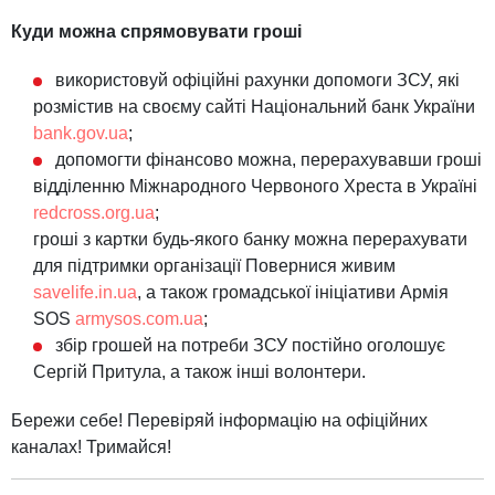
Куди можна спрямовувати гроші
використовуй офіційні рахунки допомоги ЗСУ, які
розмістив на своєму сайті Національний банк України
bank.gov.ua
;
допомогти фінансово можна, перерахувавши гроші
відділенню Міжнародного Червоного Хреста в Україні
redcross.org.ua
;
гроші з картки будь-якого банку можна перерахувати
для підтримки організації Повернися живим
savelife.in.ua
, а також громадської ініціативи Армія
SOS
armysos.com.ua
;
збір грошей на потреби ЗСУ постійно оголошує
Сергій Притула, а також інші волонтери.
Бережи себе! Перевіряй інформацію на офіційних
каналах! Тримайся!