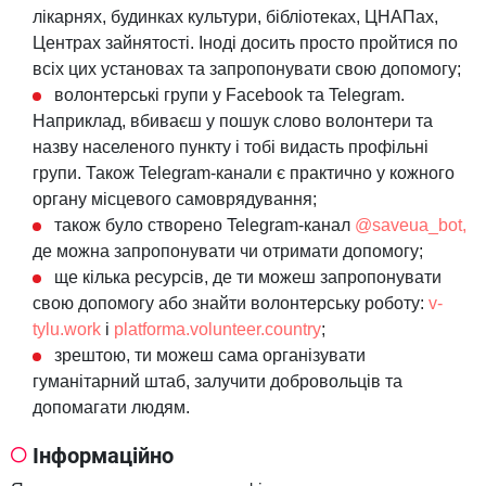
лікарнях, будинках культури, бібліотеках, ЦНАПах,
Центрах зайнятості. Іноді досить просто пройтися по
всіх цих установах та запропонувати свою допомогу;
волонтерські групи у Facebook та Telegram.
Наприклад, вбиваєш у пошук слово волонтери та
назву населеного пункту і тобі видасть профільні
групи. Також Telegram-канали є практично у кожного
органу місцевого самоврядування;
також було створено Telegram-канал
@saveua_bot,
де можна запропонувати чи отримати допомогу;
ще кілька ресурсів, де ти можеш запропонувати
свою допомогу або знайти волонтерську роботу:
v-
tylu.work
і
platforma.volunteer.country
;
зрештою, ти можеш сама організувати
гуманітарний штаб, залучити добровольців та
допомагати людям.
Інформаційно