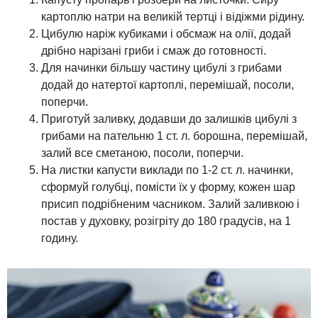
картоплю натри на великій тертці і відіжми рідину.
Цибулю наріж кубиками і обсмаж на олії, додай
дрібно нарізані гриби і смаж до готовності.
Для начинки більшу частину цибулі з грибами
додай до натертої картоплі, перемішай, посоли,
поперчи.
Приготуй заливку, додавши до залишків цибулі з
грибами на пательню 1 ст. л. борошна, перемішай,
залий все сметаною, посоли, поперчи.
На листки капусти виклади по 1-2 ст. л. начинки,
сформуй голубці, помісти їх у форму, кожен шар
присип подрібненим часником. Залий заливкою і
постав у духовку, розігріту до 180 градусів, на 1
годину.