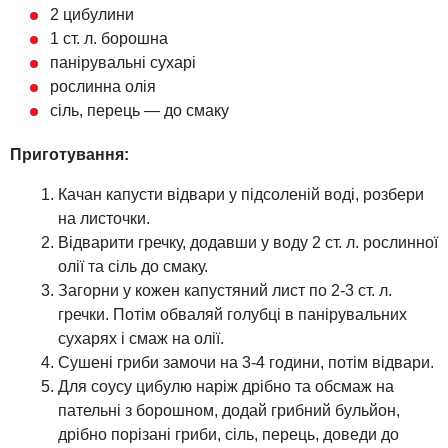
2 цибулини
1 ст. л. борошна
панірувальні сухарі
рослинна олія
сіль, перець — до смаку
Приготування:
Качан капусти відвари у підсоленій воді, розбери
на листочки.
Відварити гречку, додавши у воду 2 ст. л. рослинної
олії та сіль до смаку.
Загорни у кожен капустяний лист по 2-3 ст. л.
гречки. Потім обваляй голубці в панірувальних
сухарях і смаж на олії.
Сушені гриби замочи на 3-4 години, потім відвари.
Для соусу цибулю наріж дрібно та обсмаж на
пательні з борошном, додай грибний бульйон,
дрібно порізані гриби, сіль, перець, доведи до