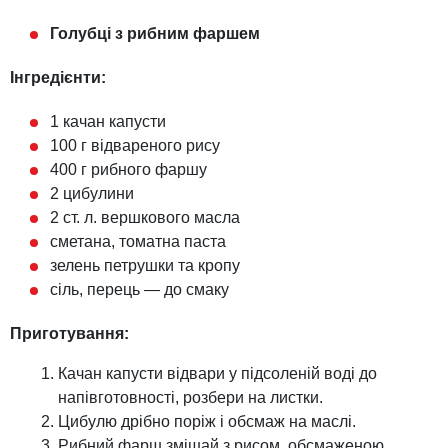
Голубці з рибним фаршем
Інгредієнти:
1 качан капусти
100 г відвареного рису
400 г рибного фаршу
2 цибулини
2 ст. л. вершкового масла
сметана, томатна паста
зелень петрушки та кропу
сіль, перець — до смаку
Приготування:
Качан капусти відвари у підсоленій воді до
напівготовності, розбери на листки.
Цибулю дрібно поріж і обсмаж на маслі.
Рибний фарш змішай з рисом, обсмаженою