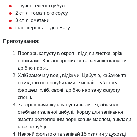
1 пучок зеленої цибулі
2 ст. л. томатного соусу
3 ст. л. сметани
сіль, перець — до смаку
Приготування:
Пропарь капусту в окропі, відділи листки, зріж
прожилки. Зрізані прожилки та залишки капусти
дрібно наріж.
Хліб замочи у воді, відіжми. Цибулю, кабачок та
помідори поріж кубиками. Змішай з м'ясним
фаршем: хліб, овочі, дрібно нарізану капусту,
спеції.
Загорни начинку в капустяне листя, обв'яжи
стеблами зеленої цибулі. Форму для запікання
змасти розтопленим вершковим маслом, виклади
в неї голубці.
Накрий фольгою та запікай 15 хвилин у духовці