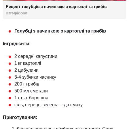
Рецепт голубців з начинкою з картоплі та грибів
© freepik.com
Голубці з начинкою з картоплі та грибів
Інгредієнти:
2 середні капустини
1 кг картоплі
2 цибулини
3-4 зубчики часнику
200 г грибів
500 мл сметани
1 ст. л. борошна
сіль, перець, зелень — до смаку
Приготування:
Капусту пропарь і розбери на листочки. Сиру