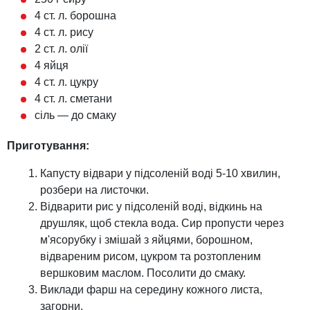
4 ст. л. борошна
4 ст. л. рису
2 ст. л. олії
4 яйця
4 ст. л. цукру
4 ст. л. сметани
сіль — до смаку
Приготування:
Капусту відвари у підсоленій воді 5-10 хвилин,
розбери на листочки.
Відварити рис у підсоленій воді, відкинь на
друшляк, щоб стекла вода. Сир пропусти через
м'ясорубку і змішай з яйцями, борошном,
відвареним рисом, цукром та розтопленим
вершковим маслом. Посолити до смаку.
Виклади фарш на середину кожного листа,
загорни.