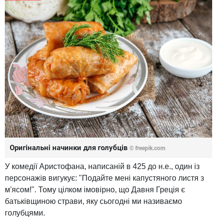
Оригінальні начинки для голубців
© freepik.com
У комедії Аристофана, написаній в 425 до н.е., один із
персонажів вигукує: "Подайте мені капустяного листя з
м'ясом!". Тому цілком імовірно, що Давня Греція є
батьківщиною страви, яку сьогодні ми називаємо
голубцями.