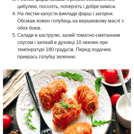
цибулею, посоліть, поперчіть і добре виміси.
На листки капусти виклади фарш і загорни.
Обсмаж кожен голубець на вершковому маслі з
обох боків.
Склади в каструлю, залий томатно-сметанним
соусом і запікай в духовці 10 хвилин при
температурі 180 градусів. Перед подачею
прикрась голубці зеленню.