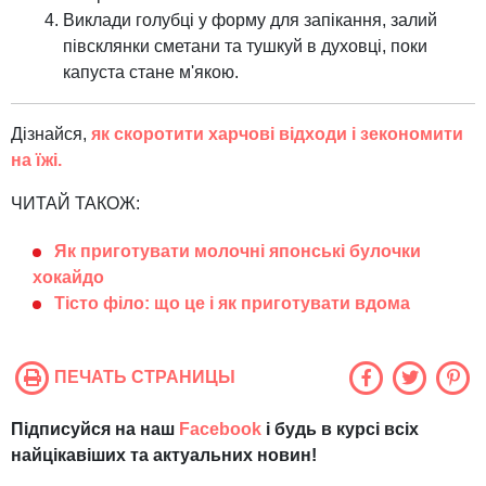
Виклади голубці у форму для запікання, залий
півсклянки сметани та тушкуй в духовці, поки
капуста стане м'якою.
Дізнайся,
як скоротити харчові відходи і зекономити
на їжі.
ЧИТАЙ ТАКОЖ:
Як приготувати молочні японські булочки
хокайдо
Тісто філо: що це і як приготувати вдома
ПЕЧАТЬ СТРАНИЦЫ
Підписуйся на наш
Facebook
і будь в курсі всіх
найцікавіших та актуальних новин!