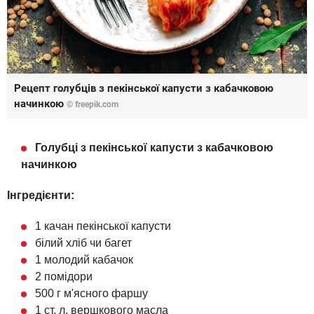
Рецепт голубців з пекінської капусти з кабачковою
начинкою
© freepik.com
Голубці з пекінської капусти з кабачковою
начинкою
Інгредієнти:
1 качан пекінської капусти
білий хліб чи багет
1 молодий кабачок
2 помідори
500 г м'ясного фаршу
1 ст. л. вершкового масла