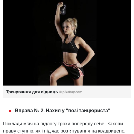
Тренування для сідниць
© pixabay.com
Вправа № 2. Нахил у "позі танцюриста"
Поклади м'яч на підлогу трохи попереду себе. Захопи
праву ступню, як і під час розтягування на квадрицепс.