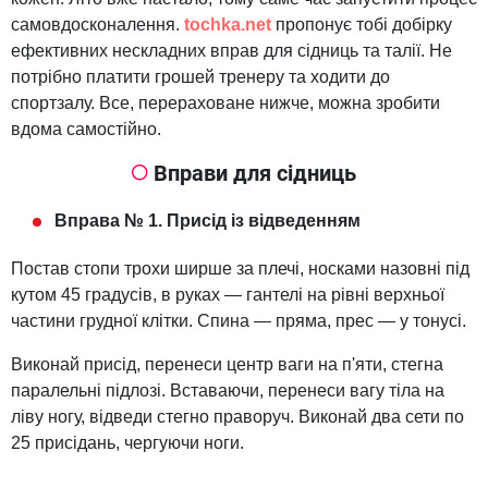
самовдосконалення.
tochka.net
пропонує тобі добірку
ефективних нескладних вправ для сідниць та талії. Не
потрібно платити грошей тренеру та ходити до
спортзалу. Все, перераховане нижче, можна зробити
вдома самостійно.
Вправи для сідниць
Вправа № 1. Присід із відведенням
Постав стопи трохи ширше за плечі, носками назовні під
кутом 45 градусів, в руках — гантелі на рівні верхньої
частини грудної клітки. Спина — пряма, прес — у тонусі.
Виконай присід, перенеси центр ваги на п'яти, стегна
паралельні підлозі. Вставаючи, перенеси вагу тіла на
ліву ногу, відведи стегно праворуч. Виконай два сети по
25 присідань, чергуючи ноги.