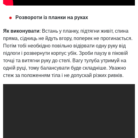
Розвороти із планки на руках
Як виконувати
: Встань у планку, підтягни живіт, спина
пряма, сідниць не йдуть вгору, поперек не прогинається.
Потім тобі необхідно повільно відірвати одну руку від
підлоги і розвернути корпус убік. Зроби паузу в піковій
точці та витягни руку до стелі. Вагу тулуба утримуй на
одній руці, тому балансувати буде складніше. Уважно
стеж за положенням тіла і не допускай різких ривків.