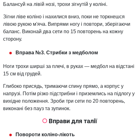
Балансуй на лівій нозі, трохи зігнутій у коліні.
Зігни ліве коліно і нахилися вниз, поки не торкнешся
лівою рукою м'яча. Випрями ногу і повтори, зберігаючи
баланс. Виконай два сети по 15 повторень на кожну
сторону.
Вправа №3. Стрибки з медболом
Ноги трохи ширші за плечі, в руках — медбол на відстані
15 см від грудей.
Глибоко присядь, тримаючи спину прямо, а корпус у
напрузі. Потім різко підстрибни і приземлись на підлогу у
вихідне положення. Зроби три сети по 20 повторень,
виконані без пауз та зупинок.
Вправи для талії
Повороти коліно-лікоть