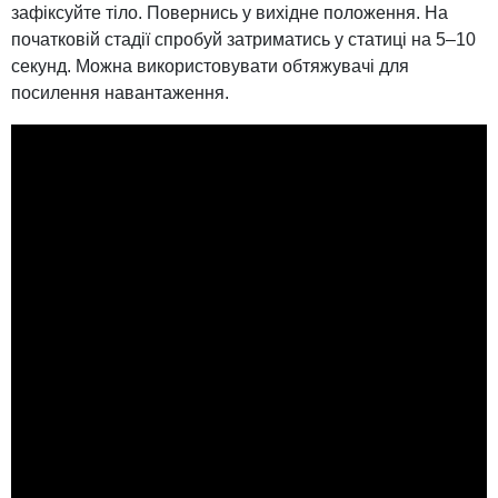
зафіксуйте тіло. Повернись у вихідне положення. На
початковій стадії спробуй затриматись у статиці на 5–10
секунд. Можна використовувати обтяжувачі для
посилення навантаження.