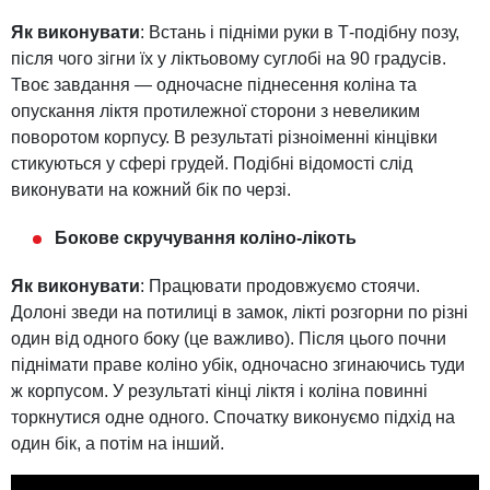
Як виконувати
: Встань і підніми руки в Т-подібну позу,
після чого зігни їх у ліктьовому суглобі на 90 градусів.
Твоє завдання — одночасне піднесення коліна та
опускання ліктя протилежної сторони з невеликим
поворотом корпусу. В результаті різноіменні кінцівки
стикуються у сфері грудей. Подібні відомості слід
виконувати на кожний бік по черзі.
Бокове скручування коліно-лікоть
Як виконувати
: Працювати продовжуємо стоячи.
Долоні зведи на потилиці в замок, лікті розгорни по різні
один від одного боку (це важливо). Після цього почни
піднімати праве коліно убік, одночасно згинаючись туди
ж корпусом. У результаті кінці ліктя і коліна повинні
торкнутися одне одного. Спочатку виконуємо підхід на
один бік, а потім на інший.