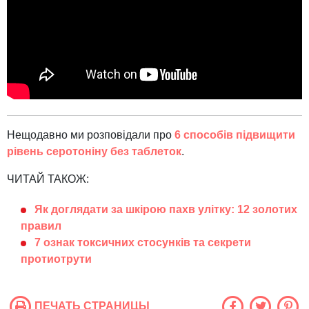
Нещодавно ми розповідали про
6 способів підвищити
рівень серотоніну без таблеток
.
ЧИТАЙ ТАКОЖ:
Як доглядати за шкірою пахв улітку: 12 золотих
правил
7 ознак токсичних стосунків та секрети
протиотрути
ПЕЧАТЬ СТРАНИЦЫ