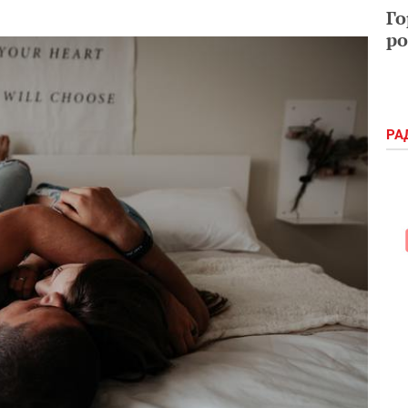
Го
ро
РА