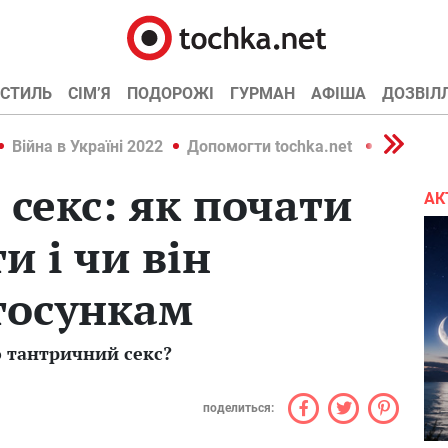
СТИЛЬ
СІМ’Я
ПОДОРОЖІ
ГУРМАН
АФІША
ДОЗВІЛ
Війна в Україні 2022
Допомогти tochka.net
Війна в У
секс: як почати
АК
и і чи він
тосункам
 тантричний секс?
поделиться: