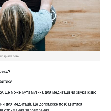
 unsplash.com
секс?
битися.
у.
Це може бути музика для медитації чи звуки живої
ин для медитації. Це допоможе позбавитися
 на отримання задоволення.