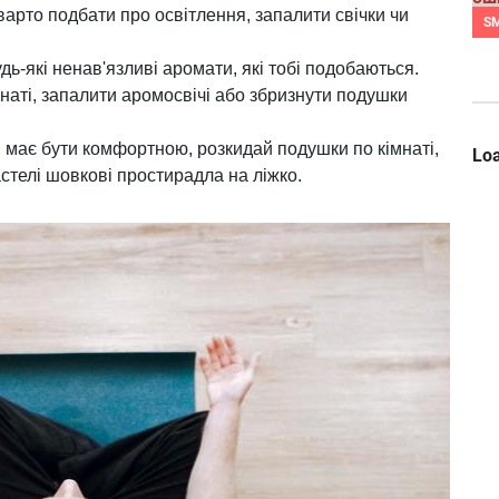
 варто подбати про освітлення, запалити свічки чи
S
дь-які ненав'язливі аромати, які тобі подобаються.
мнаті, запалити аромосвічі або збризнути подушки
 має бути комфортною, розкидай подушки по кімнаті,
Loa
астелі шовкові простирадла на ліжко.