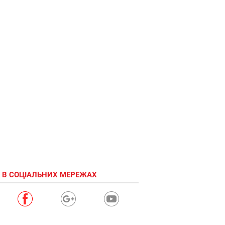
 В СОЦІАЛЬНИХ МЕРЕЖАХ