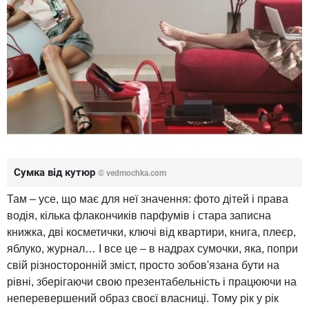
Сумка від кутюр
© vedmochka.com
Там – усе, що має для неї значення: фото дітей і права
водія, кілька флакончиків парфумів і стара записна
книжка, дві косметички, ключі від квартири, книга, плеєр,
яблуко, журнал… І все це – в надрах сумочки, яка, попри
свій різносторонній зміст, просто зобов'язана бути на
рівні, зберігаючи свою презентабельність і працюючи на
неперевершений образ своєї власниці. Тому рік у рік