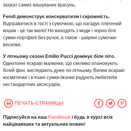
захват самих вишуканих красунь.
Fendi демонструє консерватизм і скромність.
Відправитися в гості з сумочкою, що нагадує плетений
кошик - це так мило! Не виходять з моди і чорно-білі
сумки-портфелі без ручок, а також - шкіряні сумочки-
веселки.
У літньому сезоні Emilio Pucci домінує біле літо.
Однотонні яскраві малюнки, що сміливо опановують
білий фон, виглядають дуже по-літньому. Великі яскраві
косметички і в'язані сумки-їжачки радують любителів
нестандартних аксесуарів.
ПЕЧАТЬ СТРАНИЦЫ
Підписуйся на наш
Facebook
і будь в курсі всіх
найцікавіших та актуальних новин!