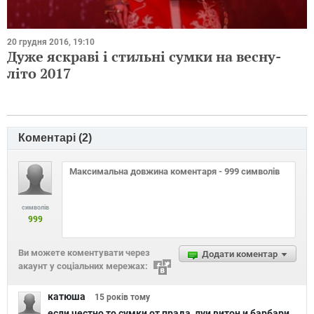
20 грудня 2016, 19:10
Дуже яскраві і стильні сумки на весну-
літо 2017
Коментарі (
2
)
символів
999
Ви можете коментувати через
Додати коментар
акаунт у соціальних мережах:
катюша
15 років
тому
если честно то сумки от прада, луи витон и барбари