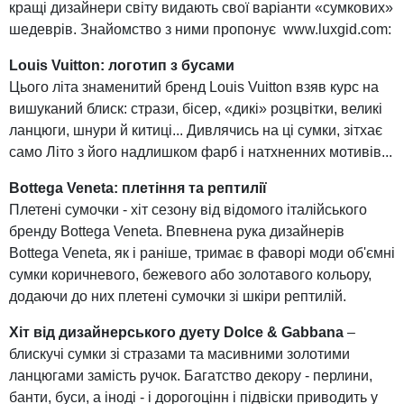
кращі дизайнери світу видають свої варіанти «сумкових»
шедеврів. Знайомство з ними пропонує www.luxgid.com:
Louis Vuitton: логотип з бусами
Цього літа знаменитий бренд Louis Vuitton взяв курс на
вишуканий блиск: cтрази, бісер, «дикі» розцвітки, великі
ланцюги, шнури й китиці... Дивлячись на ці сумки, зітхає
само Літо з його надлишком фарб і натхненних мотивів...
Bottega Veneta: плетіння та рептилії
Плетені сумочки - хіт сезону від відомого італійського
бренду Bottega Veneta. Впевнена рука дизайнерів
Bottega Veneta, як і раніше, тримає в фаворі моди об'ємні
сумки коричневого, бежевого або золотавого кольору,
додаючи до них плетені сумочки зі шкіри рептилій.
Хіт від дизайнерського дуету Dolce & Gabbana
–
блискучі сумки зі стразами та масивними золотими
ланцюгами замість ручок. Багатство декору - перлини,
банти, буси, а іноді - і дорогоцінн і підвіски приводить у