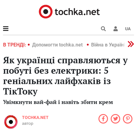
UA
країні 2022
В ТРЕНДІ:
Допомогти tochka.net
Війна в Україні 202
Як українці справляються у
побуті без електрики: 5
геніальних лайфхаків із
ТікТоку
Увімкнути вай-фай і навіть збити крем
TOCHKA.NET
автор